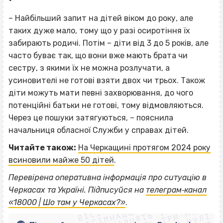
– Найбільший запит на дітей віком до року, але
таких дуже мало, тому що у разі осиротіння їх
забирають родичі. Потім – діти від 3 до 5 років, але
часто буває так, що вони вже мають брата чи
сестру, з якими їх не можна розлучати, а
усиновителі не готові взяти двох чи трьох. Також
діти можуть мати певні захворювання, до чого
потенційні батьки не готові, тому відмовляються.
Через це пошуки затягуються, – пояснила
начальниця обласної Служби у справах дітей.
Читайте також:
На Черкащині протягом 2024 року
всиновили майже 50 дітей
.
Перевірена оперативна інформація про ситуацію в
ВІСІМНАДЦЯТЬ ТРИ НУЛІ
Черкасах та Україні. Підписуйся на
телеграм‐канал
ВІСІМНАДЦЯТЬ ТРИ НУЛІ
ВІСІМНАДЦЯТЬ ТРИ НУЛІ
«18000 | Шо там у Черкасах?»
.