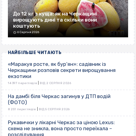
До 12 кг з куща: як на Черкащині
вирощують дині та скільки вони
коштують
6 Серпня 2026
НАЙБІЛЬШЕ ЧИТАЮТЬ
«Маракуя росте, як бур’ян»: садівник із
Черкащини розповів секрети вирощування
екзотики
|
14 397 переглядів
ВІД 2 СЕРПНЯ 2026
На дамбі біля Черкас загинув у ДТП водій
(ФОТО)
|
8 251 переглядів
ВІД 5 СЕРПНЯ 2026
Рукавички у лікарні Черкас за ціною Lexus:
схема не зникла, вона просто переїхала –
розслідування