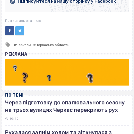
ВІСІМНАДЦЯТЬ ТРИ НУЛІ
ВІСІМНАДЦЯТЬ ТРИ НУЛІ
ВІСІМНАДЦЯТЬ ТРИ НУЛІ
Підписуйтеся на нашу сторінку у Facebook
ВІСІМНАДЦЯТЬ ТРИ НУЛІ
ВІСІМНАДЦЯТЬ ТРИ НУЛІ
Поділитись статтею
Tagged
Черкаси
Черкаська область
with
РЕКЛАМА
ПО ТЕМІ
Через підготовку до опалювального сезону
на трьох вулицях Черкас перекриють рух
10:40
Рухалася заднім ходом та зіткнулася з