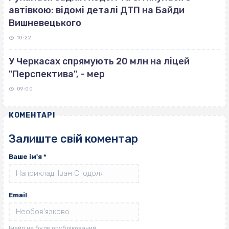
автівкою: відомі деталі ДТП на Байди
Вишневецького
10:22
У Черкасах спрямують 20 млн на ліцей
"Перспектива", - мер
09:00
КОМЕНТАРІ
Залиште свій коментар
Ваше ім'я
*
Email