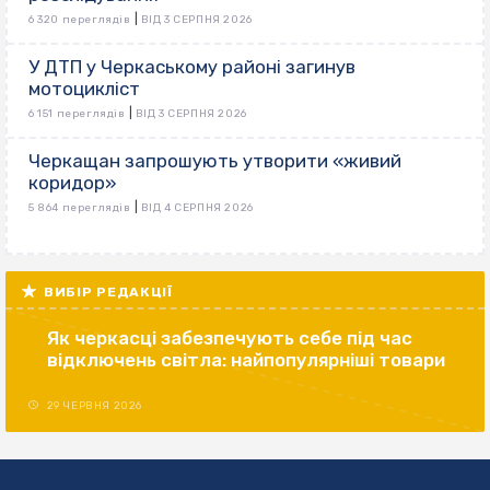
|
6 320 переглядів
ВІД 3 СЕРПНЯ 2026
У ДТП у Черкаському районі загинув
мотоцикліст
|
6 151 переглядів
ВІД 3 СЕРПНЯ 2026
Черкащан запрошують утворити «живий
коридор»
|
5 864 переглядів
ВІД 4 СЕРПНЯ 2026
ВИБІР РЕДАКЦІЇ
Як черкасці забезпечують себе під час
відключень світла: найпопулярніші товари
29 ЧЕРВНЯ 2026