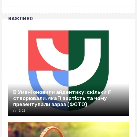
ВАЖЛИВО
В Умані оновили айдентику: скільки її
створювали, яка її вартість та чому
презентували зараз (ФОТО)
12:02