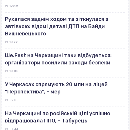
10:40
Рухалася заднім ходом та зіткнулася з
автівкою: відомі деталі ДТП на Байди
Вишневецького
10:22
Ше.Fest на Черкащині таки відбудеться:
організатори посилили заходи безпеки
10:00
У Черкасах спрямують 20 млн на ліцей
“Перспектива”, – мер
09:00
На Черкащині по російській цілі успішно
відпрацювала ППО, – Табурець
07:44