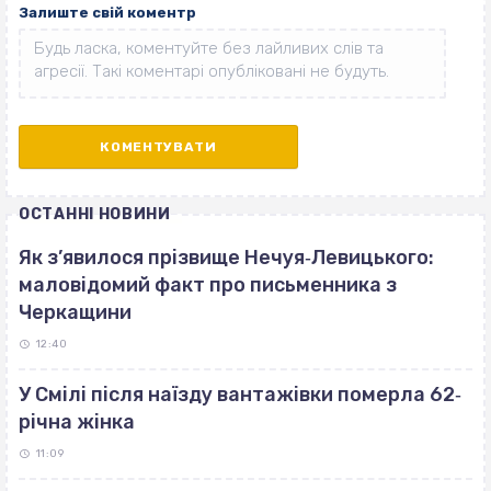
Залиште свій коментр
ОСТАННІ НОВИНИ
Як з’явилося прізвище Нечуя‐Левицького:
маловідомий факт про письменника з
Черкащини
12:40
У Смілі після наїзду вантажівки померла 62‐
річна жінка
11:09