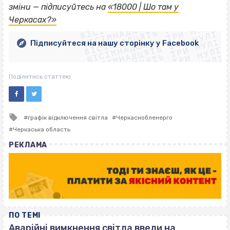
ВІСІМНАДЦЯТЬ ТРИ НУЛІ
зміни — підписуйтесь на
«18000 | Шо там у
ВІСІМНАДЦЯТЬ ТРИ НУЛІ
ВІСІМНАДЦЯТЬ ТРИ НУЛІ
Черкасах?»
ВІСІМНАДЦЯТЬ ТРИ НУЛІ
ВІСІМНАДЦЯТЬ ТРИ НУЛІ
ВІСІМНАДЦЯТЬ ТРИ НУЛІ
Підписуйтеся на нашу сторінку у Facebook
ВІСІМНАДЦЯТЬ ТРИ НУЛІ
ВІСІМНАДЦЯТЬ ТРИ НУЛІ
Поділитись статтею
Tagged
графік відключення світла
Черкасиобленерго
with
Черкаська область
РЕКЛАМА
ПО ТЕМІ
Аварійні вимкнення світла ввели на