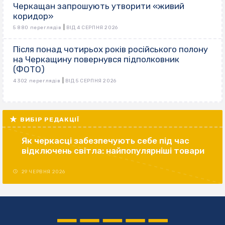
Черкащан запрошують утворити «живий
коридор»
|
5 880 переглядів
ВІД 4 СЕРПНЯ 2026
Після понад чотирьох років російського полону
на Черкащину повернувся підполковник
(ФОТО)
|
4 302 переглядів
ВІД 5 СЕРПНЯ 2026
ВИБІР РЕДАКЦІЇ
Як черкасці забезпечують себе під час
відключень світла: найпопулярніші товари
29 ЧЕРВНЯ 2026