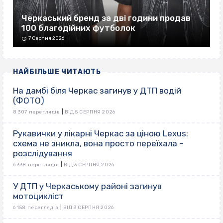
Черкаський бренд за дві години продав
100 благодійних футболок
7 Серпня 2026
НАЙБІЛЬШЕ ЧИТАЮТЬ
На дамбі біля Черкас загинув у ДТП водій
(ФОТО)
|
8 307 переглядів
ВІД 5 СЕРПНЯ 2026
Рукавички у лікарні Черкас за ціною Lexus:
схема не зникла, вона просто переїхала –
розслідування
|
6 338 переглядів
ВІД 3 СЕРПНЯ 2026
У ДТП у Черкаському районі загинув
мотоцикліст
|
6 158 переглядів
ВІД 3 СЕРПНЯ 2026