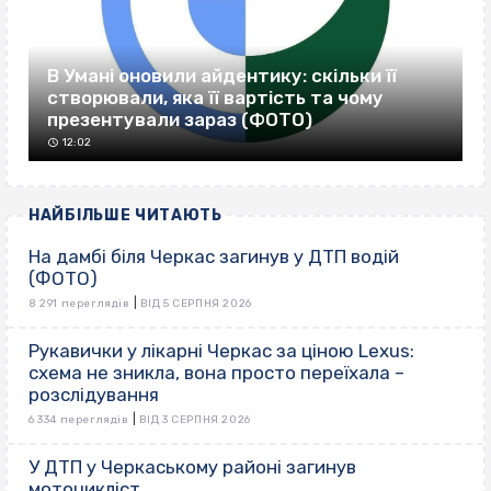
В Умані оновили айдентику: скільки її
створювали, яка її вартість та чому
презентували зараз (ФОТО)
12:02
НАЙБІЛЬШЕ ЧИТАЮТЬ
На дамбі біля Черкас загинув у ДТП водій
(ФОТО)
|
8 291 переглядів
ВІД 5 СЕРПНЯ 2026
Рукавички у лікарні Черкас за ціною Lexus:
схема не зникла, вона просто переїхала –
розслідування
|
6 334 переглядів
ВІД 3 СЕРПНЯ 2026
У ДТП у Черкаському районі загинув
мотоцикліст