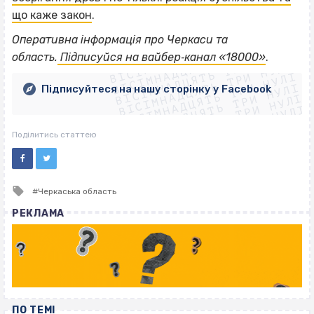
що каже закон
.
ВІСІМНАДЦЯТЬ ТРИ НУЛІ
Оперативна інформація про Черкаси та
ВІСІМНАДЦЯТЬ ТРИ НУЛІ
ВІСІМНАДЦЯТЬ ТРИ НУЛІ
область.
Підписуйся на вайбер‐канал «18000»
.
ВІСІМНАДЦЯТЬ ТРИ НУЛІ
ВІСІМНАДЦЯТЬ ТРИ НУЛІ
ВІСІМНАДЦЯТЬ ТРИ НУЛІ
Підписуйтеся на нашу сторінку у Facebook
ВІСІМНАДЦЯТЬ ТРИ НУЛІ
ВІСІМНАДЦЯТЬ ТРИ НУЛІ
Поділитись статтею
Tagged
Черкаська область
with
РЕКЛАМА
ПО ТЕМІ