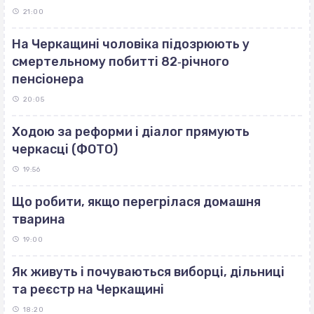
21:00
На Черкащині чоловіка підозрюють у
смертельному побитті 82‐річного
пенсіонера
20:05
Ходою за реформи і діалог прямують
черкасці (ФОТО)
19:56
Що робити, якщо перегрілася домашня
тварина
19:00
Як живуть і почуваються виборці, дільниці
та реєстр на Черкащині
18:20