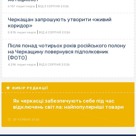
|
6 157 переглядів
ВІД 3 СЕРПНЯ 2026
Черкащан запрошують утворити «живий
коридор»
|
5 876 переглядів
ВІД 4 СЕРПНЯ 2026
Після понад чотирьох років російського полону
на Черкащину повернувся підполковник
(ФОТО)
|
4 296 переглядів
ВІД 5 СЕРПНЯ 2026
ВИБІР РЕДАКЦІЇ
Як черкасці забезпечують себе під час
відключень світла: найпопулярніші товари
29 ЧЕРВНЯ 2026