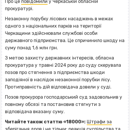
Про це
повідомили
у Черкаській обласній
прокуратурі.
Незаконну порубку лісових насаджень в межах
одного з національних парків на території
Черкащини здійснювали службові особи
державного підприємства. Це спричинило шкоду на
суму понад 1,6 млн грн.
З метою захисту державних інтересів, обласна
прокуратура у травні 2024 року до суду скерувала
позов про стягнення з підприємства шкоди
заподіяної в наслідок незаконної порубки лісу.
Протиправність дій відповідача довели у суді.
Позов прокурора господарський суд задовольнив у
повному обсязі та постановив стягнути з
відповідача вказану суму.
Читайте також статтю «18000»:
Штрафи за
зберігання дров і не тільки: реакція суспільства та