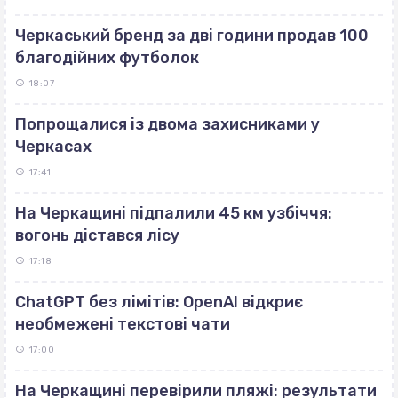
Черкаський бренд за дві години продав 100
благодійних футболок
18:07
Попрощалися із двома захисниками у
Черкасах
17:41
На Черкащині підпалили 45 км узбіччя:
вогонь дістався лісу
17:18
ChatGPT без лімітів: OpenAI відкриє
необмежені текстові чати
17:00
На Черкащині перевірили пляжі: результати