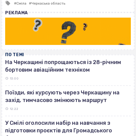
Tagged
Сміла
Черкаська область
with
РЕКЛАМА
ПО ТЕМІ
На Черкащині попрощаються із 28-річним
бортовим авіаційним техніком
13:00
Поїзди, які курсують через Черкащину на
захід, тимчасово змінюють маршрут
12:22
У Смілі оголосили набір на навчання з
підготовки проєктів для Громадського