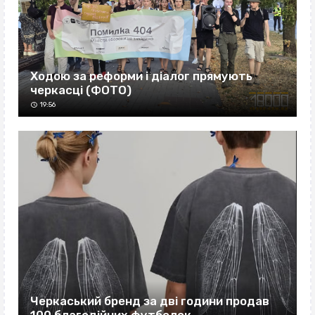
Ходою за реформи і діалог прямують
черкасці (ФОТО)
19:56
Черкаський бренд за дві години продав
100 благодійних футболок