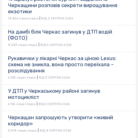
Черкащини розповів секрети вирощування
екзотики
|
14 406 переглядів
ВІД 2 СЕРПНЯ 2026
На дамбі біля Черкас загинув у ДТП водій
(ФОТО)
|
8 283 переглядів
ВІД 5 СЕРПНЯ 2026
Рукавички у лікарні Черкас за ціною Lexus:
схема не зникла, вона просто переїхала –
розслідування
|
6 333 переглядів
ВІД 3 СЕРПНЯ 2026
У ДТП у Черкаському районі загинув
мотоцикліст
|
6 155 переглядів
ВІД 3 СЕРПНЯ 2026
Черкащан запрошують утворити «живий
коридор»
|
5 874 переглядів
ВІД 4 СЕРПНЯ 2026