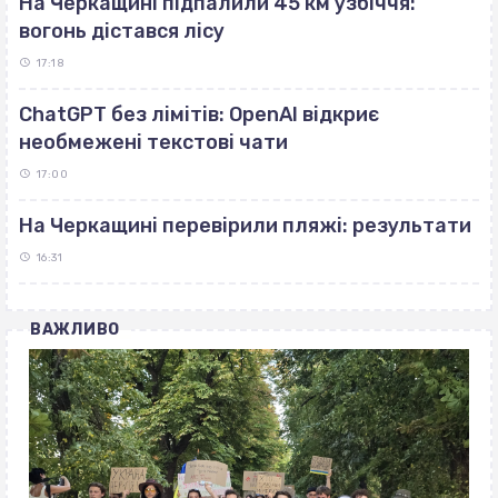
На Черкащині підпалили 45 км узбіччя:
вогонь дістався лісу
17:18
ChatGPT без лімітів: OpenAI відкриє
необмежені текстові чати
17:00
На Черкащині перевірили пляжі: результати
16:31
ВАЖЛИВО