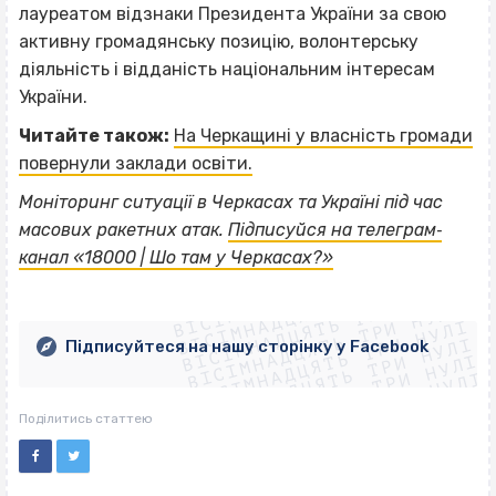
лауреатом відзнаки Президента України за свою
активну громадянську позицію, волонтерську
діяльність і відданість національним інтересам
України.
Читайте також:
На Черкащині у власність громади
повернули заклади освіти.
Моніторинг ситуації в Черкасах та Україні під час
масових ракетних атак.
Підписуйся на телеграм‐
канал «18000 | Шо там у Черкасах?»
ВІСІМНАДЦЯТЬ ТРИ НУЛІ
ВІСІМНАДЦЯТЬ ТРИ НУЛІ
ВІСІМНАДЦЯТЬ ТРИ НУЛІ
ВІСІМНАДЦЯТЬ ТРИ НУЛІ
ВІСІМНАДЦЯТЬ ТРИ НУЛІ
ВІСІМНАДЦЯТЬ ТРИ НУЛІ
Підписуйтеся на нашу сторінку у Facebook
ВІСІМНАДЦЯТЬ ТРИ НУЛІ
ВІСІМНАДЦЯТЬ ТРИ НУЛІ
Поділитись статтею