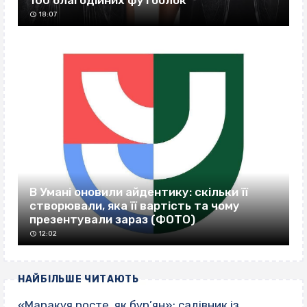
18:07
В Умані оновили айдентику: скільки її
створювали, яка її вартість та чому
презентували зараз (ФОТО)
12:02
НАЙБІЛЬШЕ ЧИТАЮТЬ
«Маракуя росте, як бур’ян»: садівник із