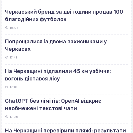
Черкаський бренд за дві години продав 100
благодійних футболок
18:07
Попрощалися із двома захисниками у
Черкасах
17:41
На Черкащині підпалили 45 км узбіччя:
вогонь дістався лісу
17:18
ChatGPT без лімітів: OpenAI відкриє
необмежені текстові чати
17:00
На Черкащині перевірили пляжі: результати