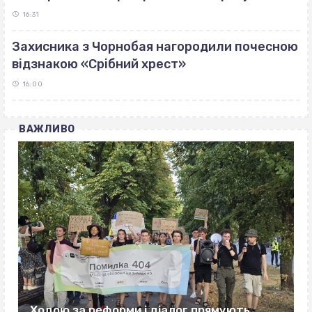
16:31
Захисника з Чорнобая нагородили почесною
відзнакою «Срібний хрест»
16:00
ВАЖЛИВО
Ходою за реформи і діалог прямують