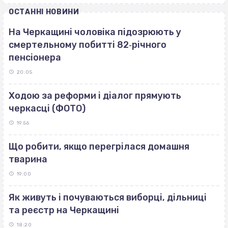
ОСТАННІ НОВИНИ
На Черкащині чоловіка підозрюють у
смертельному побитті 82‐річного
пенсіонера
20:05
Ходою за реформи і діалог прямують
черкасці (ФОТО)
19:56
Що робити, якщо перегрілася домашня
тварина
19:00
Як живуть і почуваються виборці, дільниці
та реєстр на Черкащині
18:20