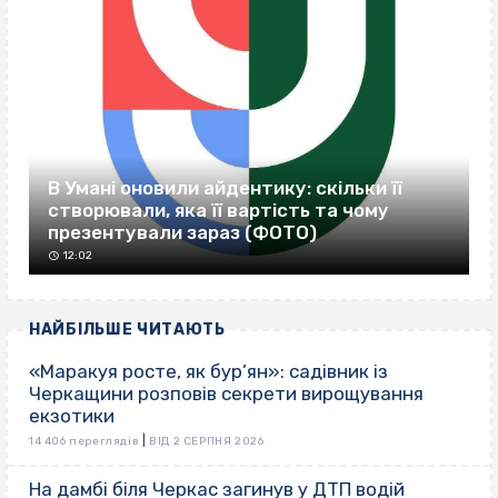
В Умані оновили айдентику: скільки її
створювали, яка її вартість та чому
презентували зараз (ФОТО)
12:02
НАЙБІЛЬШЕ ЧИТАЮТЬ
«Маракуя росте, як бур’ян»: садівник із
Черкащини розповів секрети вирощування
екзотики
|
14 406 переглядів
ВІД 2 СЕРПНЯ 2026
На дамбі біля Черкас загинув у ДТП водій