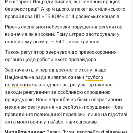
Моніторинг Нацради виявив, що компанія працює
без реєстрації. А крім цього, в пакетах смілянського
провайдера ПП «ТБ‐КОМ» є 14 російських каналів.
Рівень суспільної небезпеки порушення регулятор
визначив як високий. Тому штраф застосували у
подвійному розмірі — 640 тисяч гривень.
Також регулятор звернувся до правоохоронних
органів щодо роботи цього провайдера.
Зазначають, у період воєнного стану, якщо
Національна рада виявляє ознаки
грубого
порушення
законодавства, регулятор вживає
заходи реагування за особливою спрощеною
процедурою. Вона передбачає більш оперативний
механізм реагування на серйозні порушення
–
без
проведення повноцінної перевірки, лише на підставі
акта моніторингу та/або інших доказів.
Читайте також:
Заяви Дуди, європейські лідери на