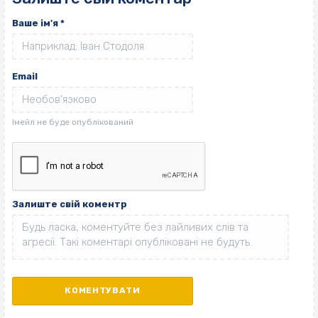
Ваше ім'я
*
Email
Залиште свій коментр