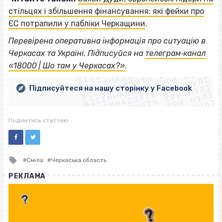
стільцях і збільшення фінансування: які фейки про
ЄС потрапили у пабліки Черкащини
.
Перевірена оперативна інформація про ситуацію в
ВІСІМНАДЦЯТЬ ТРИ НУЛІ
Черкасах та Україні. Підписуйся на
телеграм‐канал
ВІСІМНАДЦЯТЬ ТРИ НУЛІ
ВІСІМНАДЦЯТЬ ТРИ НУЛІ
«18000 | Шо там у Черкасах?»
.
ВІСІМНАДЦЯТЬ ТРИ НУЛІ
ВІСІМНАДЦЯТЬ ТРИ НУЛІ
ВІСІМНАДЦЯТЬ ТРИ НУЛІ
Підписуйтеся на нашу сторінку у Facebook
ВІСІМНАДЦЯТЬ ТРИ НУЛІ
ВІСІМНАДЦЯТЬ ТРИ НУЛІ
Поділитись статтею
Tagged
Сміла
Черкаська область
with
РЕКЛАМА