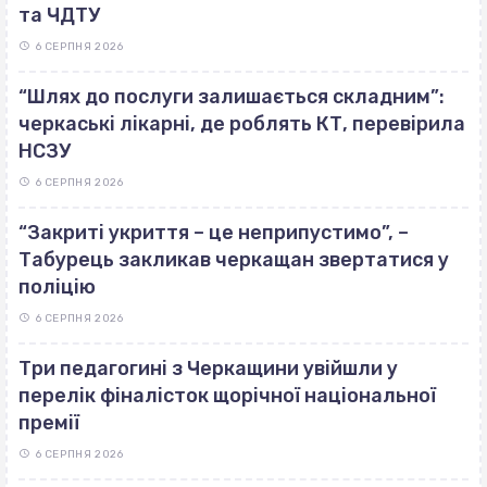
та ЧДТУ
6 СЕРПНЯ 2026
“Шлях до послуги залишається складним”:
черкаські лікарні, де роблять КТ, перевірила
НСЗУ
6 СЕРПНЯ 2026
“Закриті укриття – це неприпустимо”, –
Табурець закликав черкащан звертатися у
поліцію
6 СЕРПНЯ 2026
Три педагогині з Черкащини увійшли у
перелік фіналісток щорічної національної
премії
6 СЕРПНЯ 2026