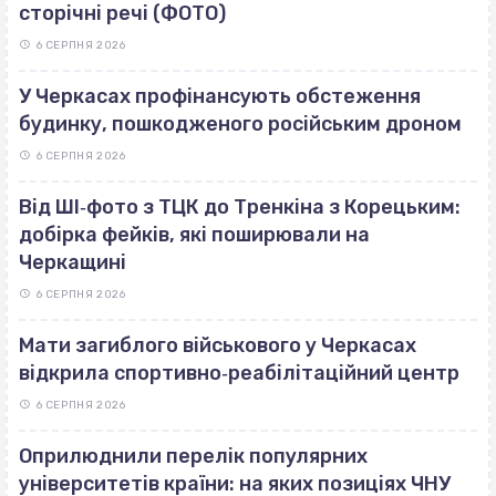
сторічні речі (ФОТО)
6 СЕРПНЯ 2026
У Черкасах профінансують обстеження
будинку, пошкодженого російським дроном
6 СЕРПНЯ 2026
Від ШІ‐фото з ТЦК до Тренкіна з Корецьким:
добірка фейків, які поширювали на
Черкащині
6 СЕРПНЯ 2026
Мати загиблого військового у Черкасах
відкрила спортивно‐реабілітаційний центр
6 СЕРПНЯ 2026
Оприлюднили перелік популярних
університетів країни: на яких позиціях ЧНУ