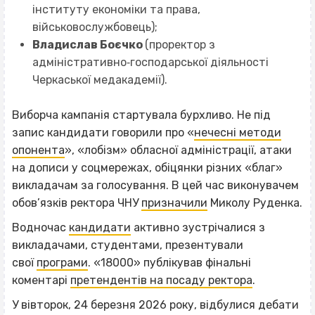
інституту економіки та права,
військовослужбовець);
Владислав Боєчко
(проректор з
адміністративно‐господарської діяльності
Черкаської медакадемії).
Виборча кампанія стартувала бурхливо. Не під
запис кандидати говорили про «
нечесні методи
опонента
», «лобізм» обласної адміністрації, атаки
на дописи у соцмережах, обіцянки різних «благ»
викладачам за голосування. В цей час виконувачем
обов’язків ректора ЧНУ
призначили
Миколу Руденка.
Водночас
кандидати
активно зустрічалися з
викладачами, студентами, презентували
свої
програми
. «18000» публікував фінальні
коментарі
претендентів на посаду ректора
.
У вівторок, 24 березня 2026 року, відбулися дебати