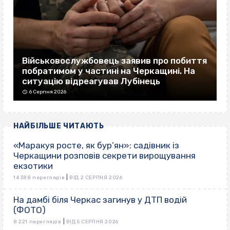
Військовослужбовець заявив про побиття
побратимом у частині на Черкащині. На
ситуацію відреагував Лубінець
6 Серпня 2026
НАЙБІЛЬШЕ ЧИТАЮТЬ
«Маракуя росте, як бур’ян»: садівник із
Черкащини розповів секрети вирощування
екзотики
|
14 388 переглядів
ВІД 2 СЕРПНЯ 2026
На дамбі біля Черкас загинув у ДТП водій
(ФОТО)
|
8 221 переглядів
ВІД 5 СЕРПНЯ 2026