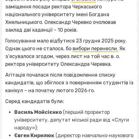
заміщення посади ректора Черкаського
національного університету імені Богдана
Хмельницького. Олександр Черевко очолював
заклад дві каденції – 10 років.
Голосування мало відбутися 23 грудня 2025 року.
Однак цього не сталося, бо
вибори перенесли.
Як
з’ясувалося згодом, через лист на той час в. о.
ректора університету Олександра Черевка.
Агітація почалася після повідомлення списку
кандидатів, що збіглося з поверненням студентів із
канікул – на початку лютого 2026‐го.
Серед кандидатів були:
Василь Мойсієнко
(перший проректор
університету, депутат міської ради від «Слуги
народу»);
Євген Кирилюк
(директор навчально‐наукового