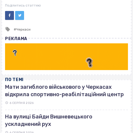
ВІСІМНАДЦЯТЬ ТРИ НУЛІ
Поділитись статтею
Tagged
Черкаси
with
РЕКЛАМА
ПО ТЕМІ
Мати загиблого військового у Черкасах
відкрила спортивно-реабілітаційний центр
6 СЕРПНЯ 2026
На вулиці Байди Вишневецького
ускладнений рух
6 СЕРПНЯ 2026