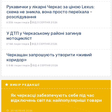
Рукавички у лікарні Черкас за ціною Lexus:
схема не зникла, вона просто переїхала –
розслідування
|
6 306 переглядів
ВІД 3 СЕРПНЯ 2026
У ДТП у Черкаському районі загинув
мотоцикліст
|
6 144 переглядів
ВІД 3 СЕРПНЯ 2026
Черкащан запрошують утворити «живий
коридор»
|
5 846 переглядів
ВІД 4 СЕРПНЯ 2026
ВИБІР РЕДАКЦІЇ
Як черкасці забезпечують себе під час
відключень світла: найпопулярніші товари
29 ЧЕРВНЯ 2026