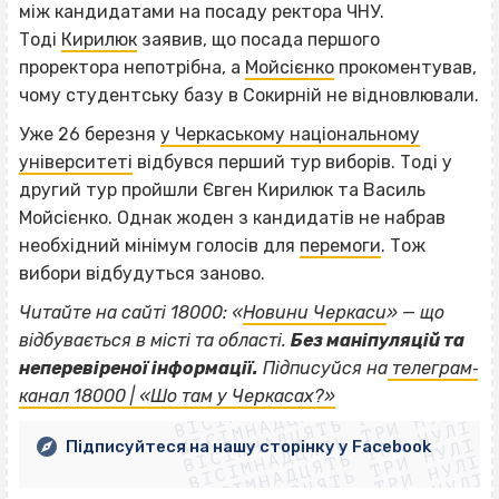
між кандидатами на посаду ректора ЧНУ.
Тоді
Кирилюк
заявив, що посада першого
проректора непотрібна, а
Мойсієнко
прокоментував,
чому студентську базу в Сокирній не відновлювали.
Уже 26 березня
у Черкаському національному
університеті
відбувся перший тур виборів. Тоді у
другий тур пройшли Євген Кирилюк та Василь
Мойсієнко. Однак жоден з кандидатів не набрав
необхідний мінімум голосів для
перемоги
. Тож
вибори відбудуться заново.
Читайте на сайті 18000: «
Новини Черкаси
» — що
відбувається в місті та області.
Без маніпуляцій та
ВІСІМНАДЦЯТЬ ТРИ НУЛІ
неперевіреної інформації.
Підписуйся на
телеграм‐
ВІСІМНАДЦЯТЬ ТРИ НУЛІ
ВІСІМНАДЦЯТЬ ТРИ НУЛІ
канал 18000 | «Шо там у Черкасах?»
ВІСІМНАДЦЯТЬ ТРИ НУЛІ
ВІСІМНАДЦЯТЬ ТРИ НУЛІ
ВІСІМНАДЦЯТЬ ТРИ НУЛІ
Підписуйтеся на нашу сторінку у Facebook
ВІСІМНАДЦЯТЬ ТРИ НУЛІ