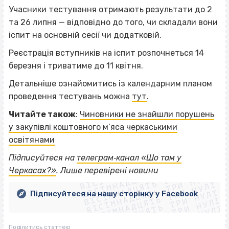
Учасники тестування отримають результати до 2
та 26 липня — відповідно до того, чи складали вони
іспит на основній сесії чи додатковій.
Реєстрація вступників на іспит розпочнеться 14
березня і триватиме до 11 квітня.
Детальніше ознайомитись із календарним планом
проведення тестувань можна
тут
.
Читайте також
:
Чиновники не знайшли порушень
у закупівлі коштовного м’яса черкаськими
освітянами
ВІСІМНАДЦЯТЬ ТРИ НУЛІ
Підписуйтеся на
телеграм‐канал «Шо там у
ВІСІМНАДЦЯТЬ ТРИ НУЛІ
ВІСІМНАДЦЯТЬ ТРИ НУЛІ
Черкасах?»
. Лише перевірені новини
ВІСІМНАДЦЯТЬ ТРИ НУЛІ
ВІСІМНАДЦЯТЬ ТРИ НУЛІ
ВІСІМНАДЦЯТЬ ТРИ НУЛІ
Підписуйтеся на нашу сторінку у Facebook
ВІСІМНАДЦЯТЬ ТРИ НУЛІ
ВІСІМНАДЦЯТЬ ТРИ НУЛІ
Поділитись статтею