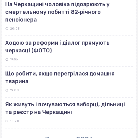
На Черкащині чоловіка підозрюють у
смертельному побитті 82‐річного
пенсіонера
20:05
Ходою за реформи і діалог прямують
черкасці (ФОТО)
19:56
Що робити, якщо перегрілася домашня
тварина
19:00
Як живуть і почуваються виборці, дільниці
та реєстр на Черкащині
18:20