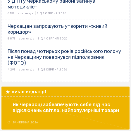
У ДТП у Черкаському районі загинув
мотоцикліст
|
6 157 переглядів
ВІД 3 СЕРПНЯ 2026
Черкащан запрошують утворити «живий
коридор»
|
5 875 переглядів
ВІД 4 СЕРПНЯ 2026
Після понад чотирьох років російського полону
на Черкащину повернувся підполковник
(ФОТО)
|
4 295 переглядів
ВІД 5 СЕРПНЯ 2026
ВИБІР РЕДАКЦІЇ
Як черкасці забезпечують себе під час
відключень світла: найпопулярніші товари
29 ЧЕРВНЯ 2026