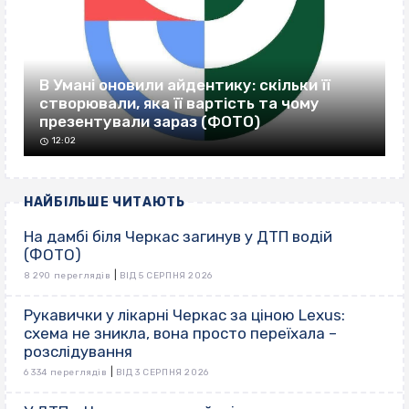
В Умані оновили айдентику: скільки її
створювали, яка її вартість та чому
презентували зараз (ФОТО)
12:02
НАЙБІЛЬШЕ ЧИТАЮТЬ
На дамбі біля Черкас загинув у ДТП водій
(ФОТО)
|
8 290 переглядів
ВІД 5 СЕРПНЯ 2026
Рукавички у лікарні Черкас за ціною Lexus:
схема не зникла, вона просто переїхала –
розслідування
|
6 334 переглядів
ВІД 3 СЕРПНЯ 2026