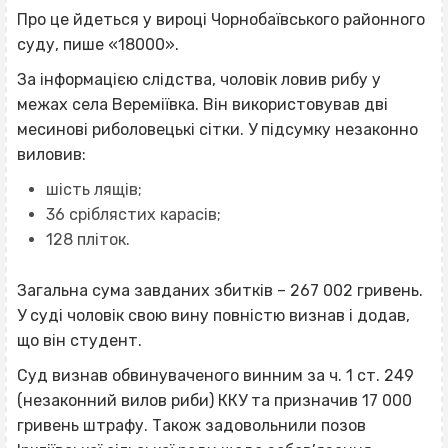
Про це йдеться у вироці Чорнобаївського районного
суду, пише «18000».
За інформацією слідства, чоловік ловив рибу у
межах села Вереміївка. Він використовував дві
месинові риболовецькі сітки. У підсумку незаконно
виловив:
шість лящів;
36 сріблястих карасів;
128 пліток.
Загальна сума завданих збитків – 267 002 гривень.
У суді чоловік свою вину повністю визнав і додав,
що він студент.
Суд визнав обвинуваченого винним за ч. 1 ст. 249
(незаконний вилов риби) ККУ та призначив 17 000
гривень штрафу. Також задовольнили позов