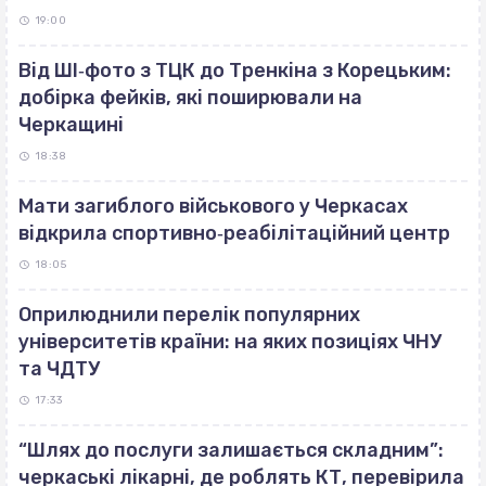
19:00
Від ШІ‐фото з ТЦК до Тренкіна з Корецьким:
добірка фейків, які поширювали на
Черкащині
18:38
Мати загиблого військового у Черкасах
відкрила спортивно‐реабілітаційний центр
18:05
Оприлюднили перелік популярних
університетів країни: на яких позиціях ЧНУ
та ЧДТУ
17:33
“Шлях до послуги залишається складним”:
черкаські лікарні, де роблять КТ, перевірила