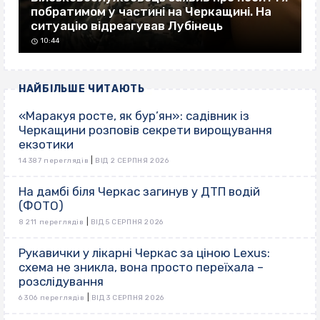
побратимом у частині на Черкащині. На
ситуацію відреагував Лубінець
10:44
НАЙБІЛЬШЕ ЧИТАЮТЬ
«Маракуя росте, як бур’ян»: садівник із
Черкащини розповів секрети вирощування
екзотики
|
14 387 переглядів
ВІД 2 СЕРПНЯ 2026
На дамбі біля Черкас загинув у ДТП водій
(ФОТО)
|
8 211 переглядів
ВІД 5 СЕРПНЯ 2026
Рукавички у лікарні Черкас за ціною Lexus:
схема не зникла, вона просто переїхала –
розслідування
|
6 306 переглядів
ВІД 3 СЕРПНЯ 2026