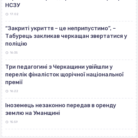
НСЗУ
17:02
“Закриті укриття – це неприпустимо”, –
Табурець закликав черкащан звертатися у
поліцію
16:35
Три педагогині з Черкащини увійшли у
перелік фіналісток щорічної національної
премії
16:22
Іноземець незаконно передав в оренду
землю на Уманщині
15:59