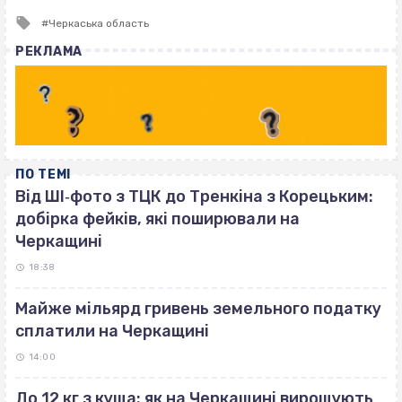
Tagged
Черкаська область
with
РЕКЛАМА
ПО ТЕМІ
Від ШІ‐фото з ТЦК до Тренкіна з Корецьким:
добірка фейків, які поширювали на
Черкащині
18:38
Майже мільярд гривень земельного податку
сплатили на Черкащині
14:00
До 12 кг з куща: як на Черкащині вирощують