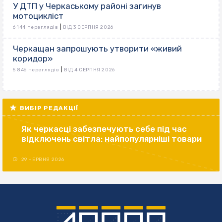
У ДТП у Черкаському районі загинув
мотоцикліст
|
6 144 переглядів
ВІД 3 СЕРПНЯ 2026
Черкащан запрошують утворити «живий
коридор»
|
5 846 переглядів
ВІД 4 СЕРПНЯ 2026
ВИБІР РЕДАКЦІЇ
Як черкасці забезпечують себе під час
відключень світла: найпопулярніші товари
29 ЧЕРВНЯ 2026