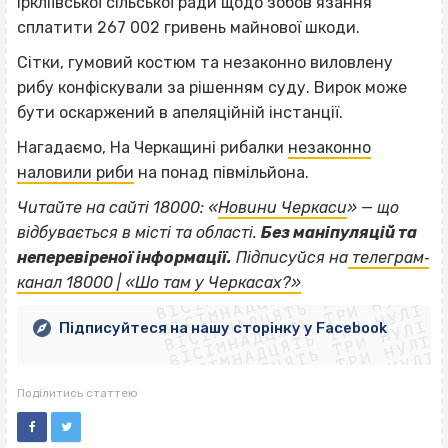
Іркліївської сільської ради щодо зобов’язання
сплатити 267 002 гривень майнової шкоди.
Сітки, гумовий костюм та незаконно виловлену
рибу конфіскували за рішенням суду. Вирок може
бути оскаржений в апеляційній інстанції.
Нагадаємо, На Черкащині рибалки
незаконно
наловили риби
на понад півмільйона.
Читайте на сайті 18000: «
Новини Черкаси
» — що
відбувається в місті та області.
Без маніпуляцій та
ВІСІМНАДЦЯТЬ ТРИ НУЛІ
неперевіреної інформації.
Підписуйся на
телеграм‐
ВІСІМНАДЦЯТЬ ТРИ НУЛІ
ВІСІМНАДЦЯТЬ ТРИ НУЛІ
канал 18000 | «Шо там у Черкасах?»
ВІСІМНАДЦЯТЬ ТРИ НУЛІ
ВІСІМНАДЦЯТЬ ТРИ НУЛІ
ВІСІМНАДЦЯТЬ ТРИ НУЛІ
Підписуйтеся на нашу сторінку у Facebook
ВІСІМНАДЦЯТЬ ТРИ НУЛІ
ВІСІМНАДЦЯТЬ ТРИ НУЛІ
Поділитись статтею