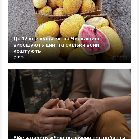
До 12 кг з куща: як на Черкащині
вирощують дині та скільки вони
коштують
11:15
Військовослужбовець заявив про побиття