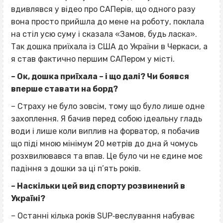
вдивлявся у відео про САПерів, що одного разу
вона просто прийшла до мене на роботу, поклала
на стіл усю суму і сказала «Замов, будь ласка».
Так дошка приїхала із США до України в Черкаси, а
я став фактично першим САПером у місті.
– Ок, дошка приїхала – і що далі? Чи боявся
вперше ставати на борд?
– Страху не було зовсім, тому що було лише одне
захоплення. Я бачив перед собою ідеальну гладь
води і лише коли виплив на форватор, я побачив
що піді мною мінімум 20 метрів до дна й чомусь
розхвилювався та впав. Це було чи не єдине моє
падіння з дошки за ці п’ять років.
– Наскільки цей вид спорту розвинений в
Україні?
– Останні кілька років SUP‐веслування набуває