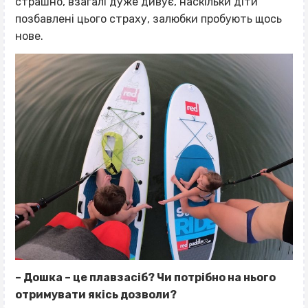
страшно, взагалі дуже дивує, наскільки діти
позбавлені цього страху, залюбки пробують щось
нове.
– Дошка – це плавзасіб? Чи потрібно на нього
отримувати якісь дозволи?