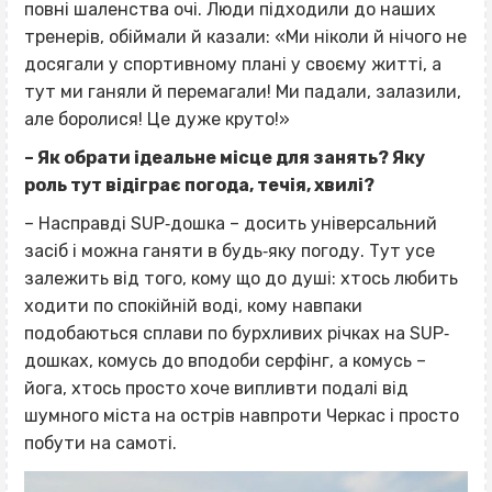
повні шаленства очі. Люди підходили до наших
тренерів, обіймали й казали: «Ми ніколи й нічого не
досягали у спортивному плані у своєму житті, а
тут ми ганяли й перемагали! Ми падали, залазили,
але боролися! Це дуже круто!»
– Як обрати ідеальне місце для занять? Яку
роль тут відіграє погода, течія, хвилі?
– Насправді SUP‐дошка – досить універсальний
засіб і можна ганяти в будь‐яку погоду. Тут усе
залежить від того, кому що до душі: хтось любить
ходити по спокійній воді, кому навпаки
подобаються сплави по бурхливих річках на SUP‐
дошках, комусь до вподоби серфінг, а комусь –
йога, хтось просто хоче випливти подалі від
шумного міста на острів навпроти Черкас і просто
побути на самоті.