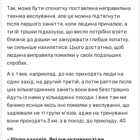
Так, може бути спочатку поставлена неправильна
техніка веслування, але це можна підтягнути
після першого заняття, коли людина причалює, а
ти їй трішки підказуєш, що весло потрібно взяти
ближче до дошки чи занурювати глибше лопатку,
чи сильніше нахилятися. Цього достатньо, щоб
людина виправила помилки у своїх подальших
спробах.
А є таке, наприклад, до нас приходять люди на
один захід, на другий‐третій, а потім раптом після
цих кількагодинних занять вони вже безстрашно
йдуть із нами у кількаденні походи. І вже там ми
бачимо ясніше якісь їхні помилки у веслуванні, що
задіювали не ті групи м’язів, адже на тренуванні
вони проходять 3 км, а в поході, до прикладу, 40
км.
– Щодо заходів. Які ще активності ви