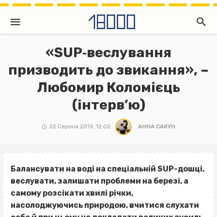
«SUP‐веслування
призводить до звикання», –
Любомир Коломієць
(інтерв’ю)
22 Серпня 2019, 12:02
АННА САКУН
Балансувати на воді на спеціальній
SUP
-дошці,
веслувати, залишати проблеми на березі, а
самому розсікати хвилі річки,
насолоджуючись природою, вчитися слухати