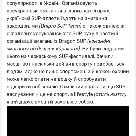
популярності в Україні. Організовують
усеукраїнські змагання в різних категоріях,
українські SUP‐атлети їздять на змагання
закордон, ми
(Dnipro SUP Team)
є також однією зі
складових усеукраїнського SUP‐руху в частині
організації змагань із Dragon SUP
(командні
змагання на дошках «дракон»)
. Ви були свідками
цього на черкаському SUP‐фестивалі, бачили
масштаб і наскільки цей вид спорту подобається
людям, адже не лише спортсмен, а й кожен охочий
може легко стати на дошку й спробувати
підкорити собі хвилю. Схильний вважати, що SUP‐
веслування – це не спорт, а lifestyle
(стиль життя)
,
який дарує емоції й захоплює собою.