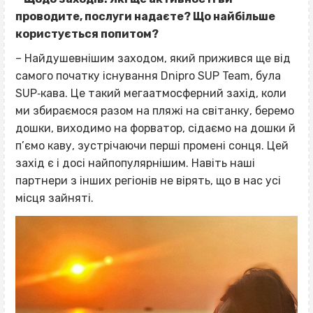
проводите, послуги надаєте? Що найбільше
користується попитом?
– Найдушевнішим заходом, який прижився ще від
самого початку існування Dnipro SUP Team, була
SUP‐кава. Це такий мегаатмосферний захід, коли
ми збираємося разом на пляжі на світанку, беремо
дошки, виходимо на форватор, сідаємо на дошки й
п’ємо каву, зустрічаючи перші промені сонця. Цей
захід є і досі найпопулярнішим. Навіть наші
партнери з інших регіонів не вірять, що в нас усі
місця зайняті.