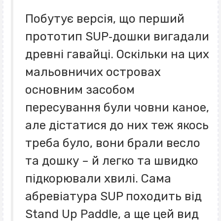
Побутує версія, що перший
прототип SUP‐дошки вигадали
древні гавайці. Оскільки на цих
мальовничих островах
основним засобом
пересування були човни каное,
але дістатися до них теж якось
треба було, вони брали весло
та дошку – й легко та швидко
підкорювали хвилі. Сама
абревіатура SUP походить від
Stand Up Paddle, а ще цей вид