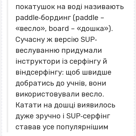
покатушок на воді називають
paddle‐бординг (paddle –
«весло», board – «дошка»).
Сучасну ж версію SUP‐
веслуванню придумали
інструктори із серфінгу й
віндсерфінгу: щоб швидше
добратись до учнів, вони
використовували весло.
Катати на дошці виявилось
дуже зручно і SUP‐серфінг
ставав усе популярнішим