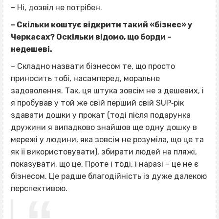
– Ні, дозвіл не потрібен.
– Скільки коштує відкрити такий «бізнес» у
Черкасах? Оскільки відомо, що борди –
недешеві.
– Складно назвати бізнесом те, що просто
приносить тобі, насамперед, моральне
задоволення. Так, ця штука зовсім не з дешевих, і
я пробував у той же свій перший свій SUP‐рік
здавати дошки у прокат (тоді після подарунка
дружини я випадково знайшов ще одну дошку в
мережі у людини, яка зовсім не розуміла, що це та
як її використовувати), збирати людей на пляжі,
показувати, що це. Проте і тоді, і наразі – це не є
бізнесом. Це радше благодійність із дуже далекою
перспективою.