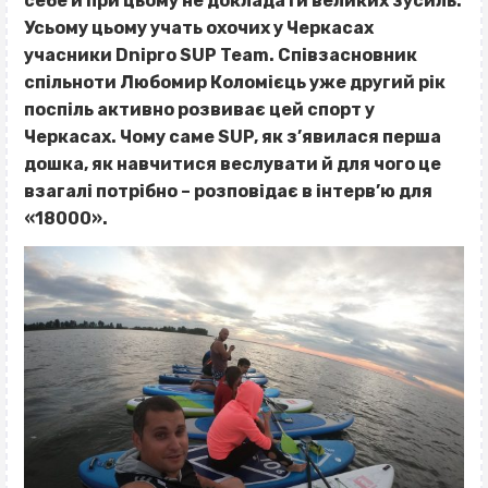
себе й при цьому не докладати великих зусиль.
Усьому цьому учать охочих у Черкасах
учасники Dnipro SUP Team. Співзасновник
спільноти Любомир Коломієць уже другий рік
поспіль активно розвиває цей спорт у
Черкасах. Чому саме
SUP
, як з’явилася перша
дошка, як навчитися веслувати й для чого це
взагалі потрібно – розповідає в інтерв’ю для
«18000».