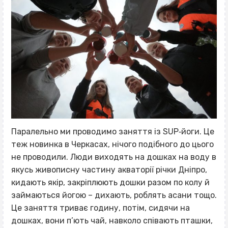
Паралельно ми проводимо заняття із SUP‐йоги. Це
теж новинка в Черкасах, нічого подібного до цього
не проводили. Люди виходять на дошках на воду в
якусь живописну частину акваторії річки Дніпро,
кидають якір, закріплюють дошки разом по колу й
займаються йогою – дихають, роблять асани тощо.
Це заняття триває годину, потім, сидячи на
дошках, вони п’ють чай, навколо співають пташки,