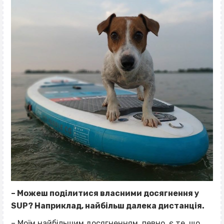
– Можеш поділитися власними досягнення у
SUP
? Наприклад, найбільш далека дистанція.
– Моїм найбільшим досягненням, певно, є те, що