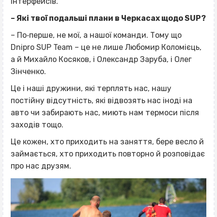
інтерфейсів.
– Які твої подальші плани в Черкасах щодо
SUP
?
– По‐перше, не мої, а нашої команди. Тому що
Dnipro SUP Team – це не лише Любомир Коломієць,
а й Михайло Косяков, і Олександр Заруба, і Олег
Зінченко.
Це і наші дружини, які терплять нас, нашу
постійну відсутність, які відвозять нас іноді на
авто чи забирають нас, миють нам термоси після
заходів тощо.
Це кожен, хто приходить на заняття, бере весло й
займається, хто приходить повторно й розповідає
про нас друзям.