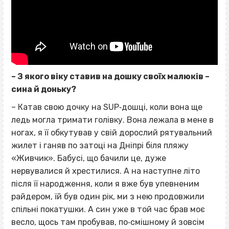
– З якого віку ставив на дошку своїх малюків –
сина й доньку?
– Катав свою дочку на SUP‐дошці, коли вона ще
ледь могла тримати голівку. Вона лежала в мене в
ногах, я її обкутував у свій дорослий рятувальний
жилет і ганяв по затоці на Дніпрі біля пляжу
«Живчик». Бабусі, що бачили це, дуже
нервувалися й хрестилися. А на наступне літо
після її народження, коли я вже був упевненим
райдером, їй був один рік, ми з нею продовжили
спільні покатушки. А син уже в той час брав моє
весло, щось там пробував, по‐смішному й зовсім