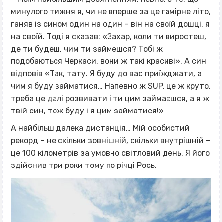
минулого тижня я, чи не вперше за це гамірне літо,
ганяв із сином один на один – він на своїй дошці, я
на своїй. Тоді я сказав: «Захар, коли ти виростеш,
де ти будеш, чим ти займешся? Тобі ж
подобаються Черкаси, вони ж такі красиві». А син
відповів «Так, тату. Я буду до вас приїжджати, а
чим я буду займатися… Напевно ж SUP, це ж круто,
треба це далі розвивати і ти цим займаєшся, а я ж
твій син, тож буду і я цим займатися!»
А найбільш далека дистанція… Мій особистий
рекорд – не скільки зовнішній, скільки внутрішній –
це 100 кілометрів за умовно світловий день. Я його
здійснив три роки тому по річці Рось.