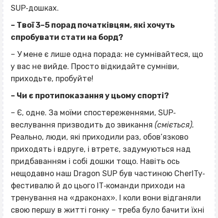
SUP‐дошках.
– Твої 3–5 порад початківцям, які хочуть
спробувати стати на борд?
– У мене є лише одна порада: не сумнівайтеся, що
у вас не вийде. Просто відкидайте сумніви,
приходьте, пробуйте!
– Чи є протипоказання у цьому спорті?
– Є, одне. За моїми спостереженнями, SUP‐
веслування призводить до звикання
(сміється).
Реально, люди, які приходили раз, обов’язково
приходять і вдруге, і втретє, задумуються над
придбаванням і собі дошки тощо. Навіть ось
нещодавно наш Dragon SUP був частиною CherITy‐
фестивалю й до цього ІТ‐команди приходи на
тренування на «драконах». І коли вони відганяли
свою першу в житті гонку – треба було бачити їхні