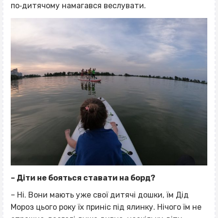
по‐дитячому намагався веслувати.
– Діти не бояться ставати на борд?
– Ні. Вони мають уже свої дитячі дошки, їм Дід
Мороз цього року їх приніс під ялинку. Нічого їм не