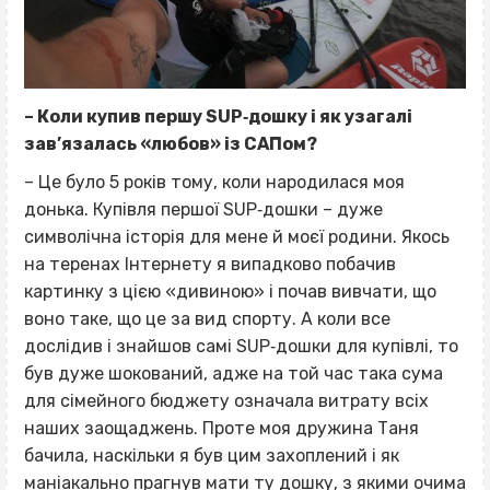
– Коли купив першу SUP‐дошку і як узагалі
зав’язалась «любов» із САПом?
– Це було 5 років тому, коли народилася моя
донька. Купівля першої SUP‐дошки – дуже
символічна історія для мене й моєї родини. Якось
на теренах Інтернету я випадково побачив
картинку з цією «дивиною» і почав вивчати, що
воно таке, що це за вид спорту. А коли все
дослідив і знайшов самі SUP‐дошки для купівлі, то
був дуже шокований, адже на той час така сума
для сімейного бюджету означала витрату всіх
наших заощаджень. Проте моя дружина Таня
бачила, наскільки я був цим захоплений і як
маніакально прагнув мати ту дошку, з якими очима