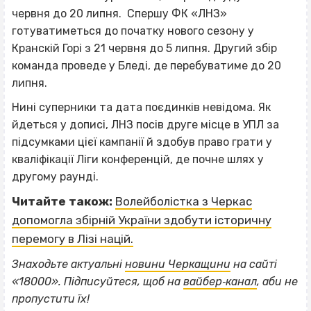
червня до 20 липня. Спершу ФК «ЛНЗ»
готуватиметься до початку нового сезону у
Кранскій Горі з 21 червня до 5 липня. Другий збір
команда проведе у Бледі, де перебуватиме до 20
липня.
Нині суперники та дата поєдинків невідома. Як
йдеться у дописі, ЛНЗ посів друге місце в УПЛ за
підсумками цієї кампанії й здобув право грати у
кваліфікації Ліги конференцій, де почне шлях у
другому раунді.
Читайте також:
Волейболістка з Черкас
допомогла збірній України здобути історичну
перемогу в Лізі націй.
Знаходьте актуальні
новини Черкащини
на сайті
ВІСІМНАДЦЯТЬ ТРИ НУЛІ
«18000». Підписуйтеся, щоб на
вайбер‐канал
, аби не
ВІСІМНАДЦЯТЬ ТРИ НУЛІ
пропустити їх!