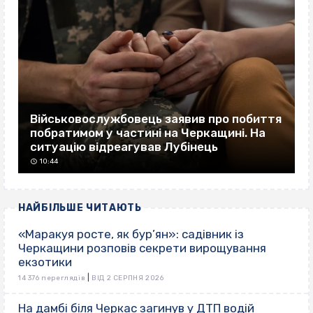
Військовослужбовець заявив про побиття
побратимом у частині на Черкащині. На
ситуацію відреагував Лубінець
10:44
НАЙБІЛЬШЕ ЧИТАЮТЬ
«Маракуя росте, як бур’ян»: садівник із
Черкащини розповів секрети вирощування
екзотики
|
14 376 переглядів
ВІД 2 СЕРПНЯ 2026
На дамбі біля Черкас загинув у ДТП водій