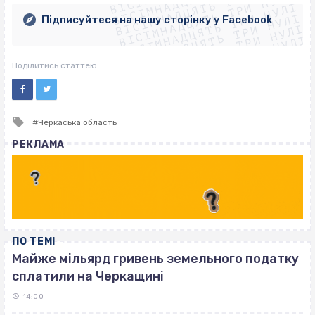
ВІСІМНАДЦЯТЬ ТРИ НУЛІ
ВІСІМНАДЦЯТЬ ТРИ НУЛІ
ВІСІМНАДЦЯТЬ ТРИ НУЛІ
ВІСІМНАДЦЯТЬ ТРИ НУЛІ
Підписуйтеся на нашу сторінку у Facebook
ВІСІМНАДЦЯТЬ ТРИ НУЛІ
ВІСІМНАДЦЯТЬ ТРИ НУЛІ
Поділитись статтею
Tagged
Черкаська область
with
РЕКЛАМА
ПО ТЕМІ
Майже мільярд гривень земельного податку
сплатили на Черкащині
14:00