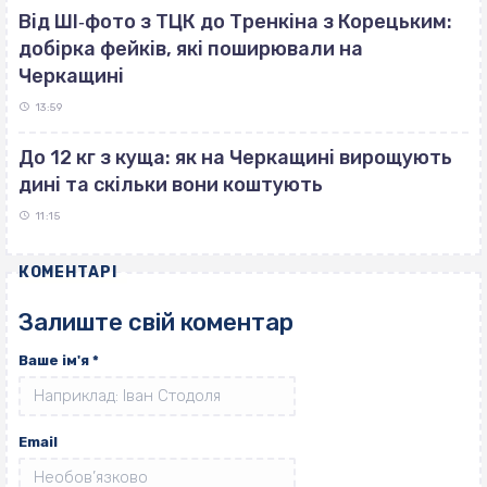
Від ШІ‐фото з ТЦК до Тренкіна з Корецьким:
добірка фейків, які поширювали на
Черкащині
13:59
До 12 кг з куща: як на Черкащині вирощують
дині та скільки вони коштують
11:15
КОМЕНТАРІ
Залиште свій коментар
Ваше ім'я
*
Email