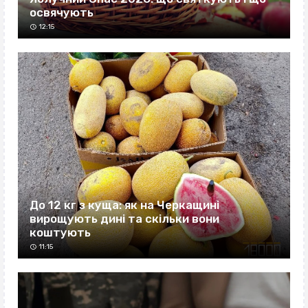
освячують
12:15
До 12 кг з куща: як на Черкащині
вирощують дині та скільки вони
коштують
11:15