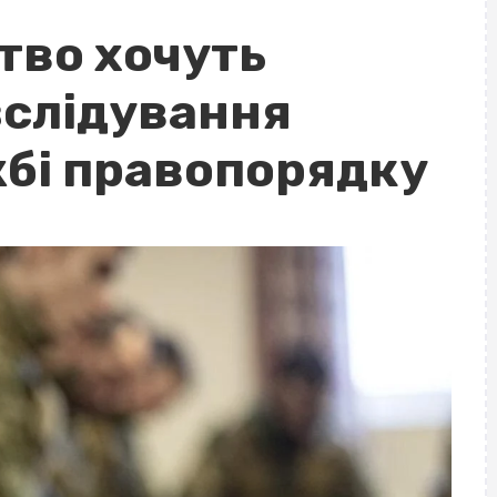
тво хочуть
зслідування
жбі правопорядку