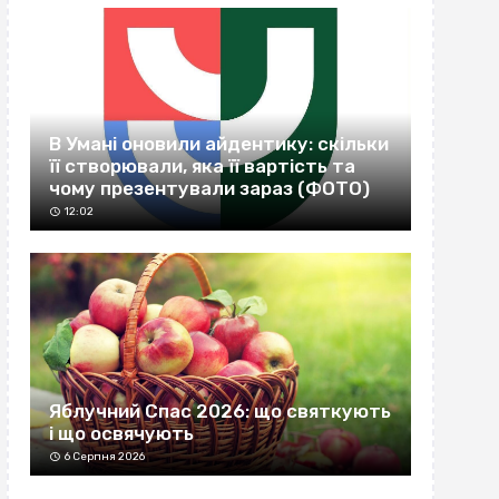
В Умані оновили айдентику: скільки
її створювали, яка її вартість та
чому презентували зараз (ФОТО)
12:02
Яблучний Спас 2026: що святкують
і що освячують
6 Серпня 2026