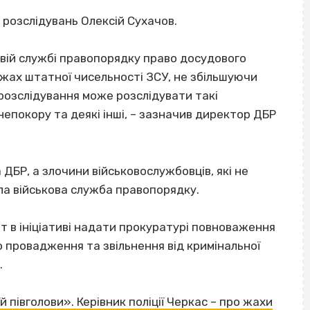
озслідувань Олексій Сухачов.
овій службі правопорядку право досудового
ежах штатної чисельності ЗСУ, не збільшуючи
розслідування може розслідувати такі
непокору та деякі інші, – зазначив директор ДБР
БР, а злочини військовослужбовців, які не
ла військова служба правопорядку.
ет в ініціативі надати прокуратурі повноваження
 провадження та звільнення від кримінальної
.
їй півголови». Керівник поліції Черкас – про жахи