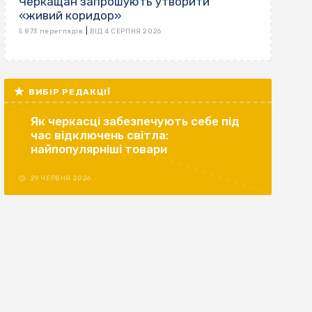
Черкащан запрошують утворити
«живий коридор»
|
5 873 переглядів
ВІД 4 СЕРПНЯ 2026
ВИБІР РЕДАКЦІЇ
Як черкасці забезпечують себе під
час відключень світла:
найпопулярніші товари
29 ЧЕРВНЯ 2026