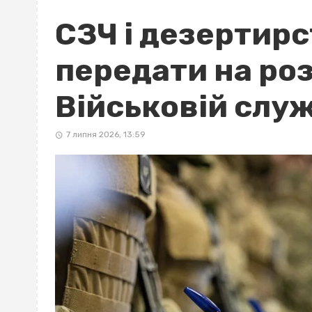
СЗЧ і дезертирс
передати на ро
Військовій слу
7 липня 2026, 13:59