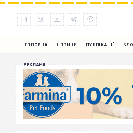
ГОЛОВНА
НОВИНИ
ПУБЛІКАЦІЇ
БЛО
РЕКЛАМА