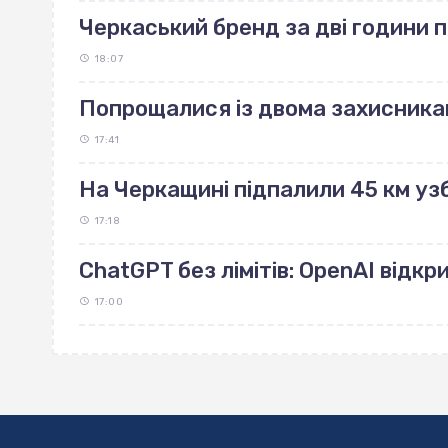
Черкаський бренд за дві години 
18:07
Попрощалися із двома захисника
17:41
На Черкащині підпалили 45 км узб
17:18
ChatGPT без лімітів: OpenAI відк
17:00