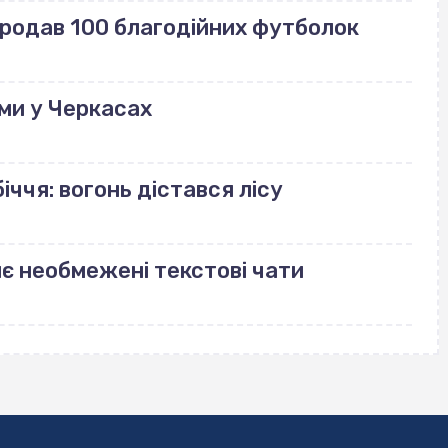
продав 100 благодійних футболок
ми у Черкасах
іччя: вогонь дістався лісу
риє необмежені текстові чати