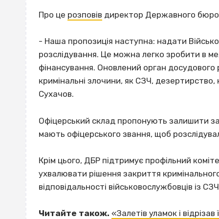
Про це
розповів
директор Державного бюро р
- Наша пропозиція наступна: надати Військ
розслідування. Це можна легко зробити в м
фінансування. Оновлений орган досудового 
кримінальні злочини, як СЗЧ, дезертирство, 
Сухачов.
Офіцерський склад пропонують залишити за Д
мають офіцерського звання, щоб розслідува
Крім цього, ДБР підтримує профільний коміт
ухвалювати рішення закриття кримінального
відповідальності військовослужбовців із СЗЧ
Читайте також.
«Залетів уламок і відрізав 