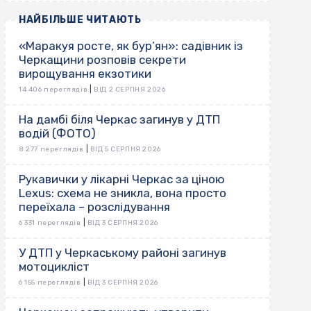
НАЙБІЛЬШЕ ЧИТАЮТЬ
«Маракуя росте, як бур’ян»: садівник із
Черкащини розповів секрети
вирощування екзотики
|
14 406 переглядів
ВІД 2 СЕРПНЯ 2026
На дамбі біля Черкас загинув у ДТП
водій (ФОТО)
|
8 277 переглядів
ВІД 5 СЕРПНЯ 2026
Рукавички у лікарні Черкас за ціною
Lexus: схема не зникла, вона просто
переїхала – розслідування
|
6 331 переглядів
ВІД 3 СЕРПНЯ 2026
У ДТП у Черкаському районі загинув
мотоцикліст
|
6 155 переглядів
ВІД 3 СЕРПНЯ 2026