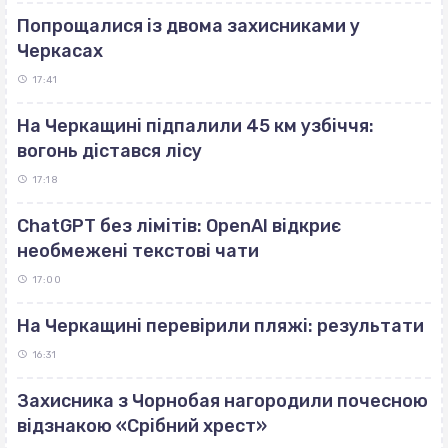
Попрощалися із двома захисниками у
Черкасах
17:41
На Черкащині підпалили 45 км узбіччя:
вогонь дістався лісу
17:18
ChatGPT без лімітів: OpenAI відкриє
необмежені текстові чати
17:00
На Черкащині перевірили пляжі: результати
16:31
Захисника з Чорнобая нагородили почесною
відзнакою «Срібний хрест»