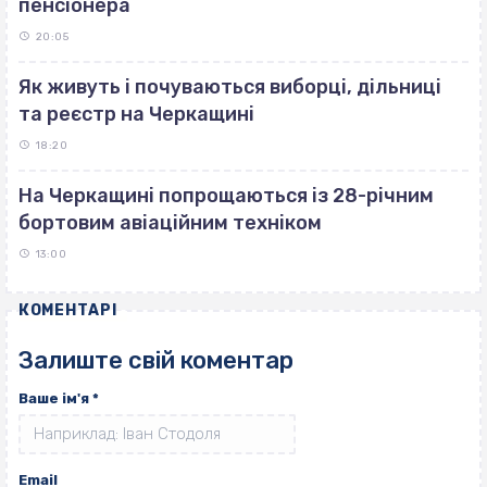
пенсіонера
20:05
Як живуть і почуваються виборці, дільниці
та реєстр на Черкащині
18:20
На Черкащині попрощаються із 28-річним
бортовим авіаційним техніком
13:00
КОМЕНТАРІ
Залиште свій коментар
Ваше ім'я
*
Email