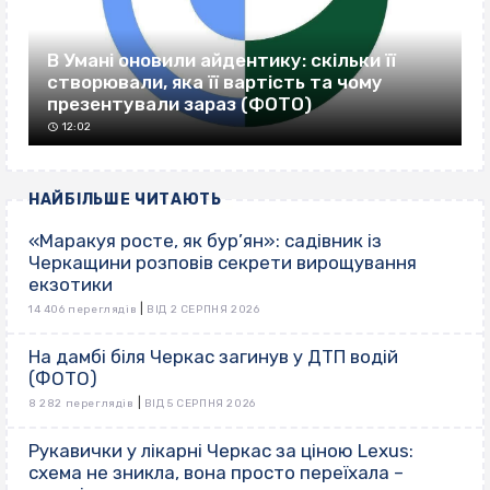
В Умані оновили айдентику: скільки її
створювали, яка її вартість та чому
презентували зараз (ФОТО)
12:02
НАЙБІЛЬШЕ ЧИТАЮТЬ
«Маракуя росте, як бур’ян»: садівник із
Черкащини розповів секрети вирощування
екзотики
|
14 406 переглядів
ВІД 2 СЕРПНЯ 2026
На дамбі біля Черкас загинув у ДТП водій
(ФОТО)
|
8 282 переглядів
ВІД 5 СЕРПНЯ 2026
Рукавички у лікарні Черкас за ціною Lexus:
схема не зникла, вона просто переїхала –