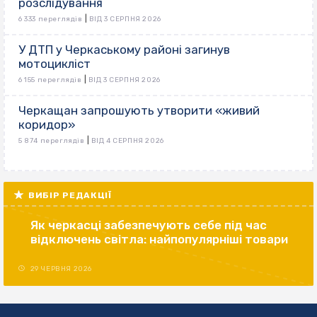
розслідування
|
6 333 переглядів
ВІД 3 СЕРПНЯ 2026
У ДТП у Черкаському районі загинув
мотоцикліст
|
6 155 переглядів
ВІД 3 СЕРПНЯ 2026
Черкащан запрошують утворити «живий
коридор»
|
5 874 переглядів
ВІД 4 СЕРПНЯ 2026
ВИБІР РЕДАКЦІЇ
Як черкасці забезпечують себе під час
відключень світла: найпопулярніші товари
29 ЧЕРВНЯ 2026