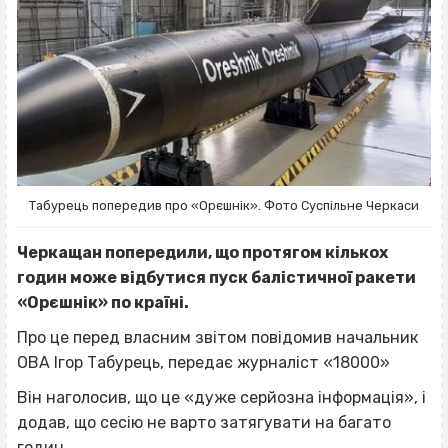
Табурець попередив про «Орєшнік». Фото Суспільне Черкаси
Черкащан попередили, що протягом кількох
годин може відбутися пуск балістичної ракети
«Орєшнік» по країні.
Про це перед власним звітом повідомив начальник
ОВА Ігор Табурець, передає журналіст «18000»
Він наголосив, що це «дуже серйозна інформація», і
додав, що сесію не варто затягувати на багато
годин.