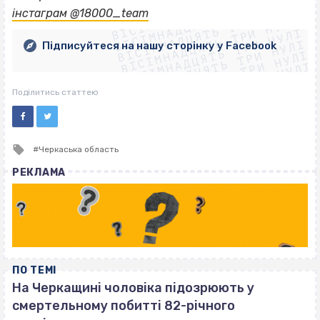
ВІСІМНАДЦЯТЬ ТРИ НУЛІ
ВІСІМНАДЦЯТЬ ТРИ НУЛІ
ВІСІМНАДЦЯТЬ ТРИ НУЛІ
інстаграм @18000_team
ВІСІМНАДЦЯТЬ ТРИ НУЛІ
ВІСІМНАДЦЯТЬ ТРИ НУЛІ
ВІСІМНАДЦЯТЬ ТРИ НУЛІ
Підписуйтеся на нашу сторінку у Facebook
ВІСІМНАДЦЯТЬ ТРИ НУЛІ
ВІСІМНАДЦЯТЬ ТРИ НУЛІ
Поділитись статтею
Tagged
Черкаська область
with
РЕКЛАМА
ПО ТЕМІ
На Черкащині чоловіка підозрюють у
смертельному побитті 82-річного