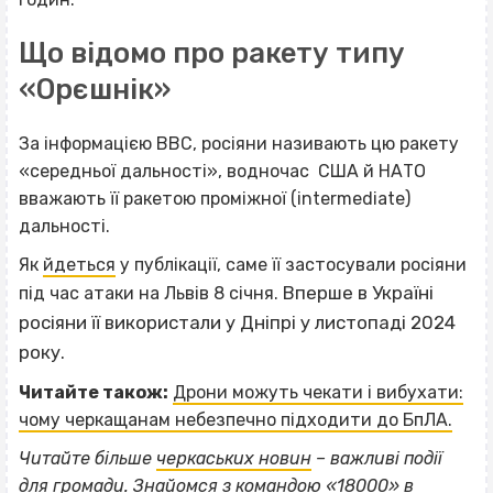
Що відомо про ракету типу
«Орєшнік»
За інформацією BBC, росіяни називають цю ракету
«середньої дальності», водночас США й НАТО
вважають її ракетою проміжної (intermediate)
дальності.
Як
йдеться
у публікації, саме її застосували росіяни
Вперше в Україні
під час атаки на Львів 8 січня.
росіяни її використали у Дніпрі у листопаді 2024
року.
Читайте також:
Дрони можуть чекати і вибухати:
чому черкащанам небезпечно підходити до БпЛА.
Читайте більше
черкаських новин
– важливі події
для громади. Знайомся з командою «18000» в