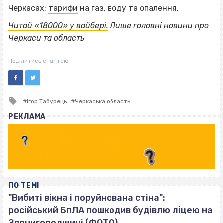
Черкасах:
тарифи
на газ, воду та опалення.
Читай «18000» у вайбері.
Лише головні новини про
Черкаси та область
Поділитись статтею
Tagged
Ігор Табурець
Черкаська область
with
РЕКЛАМА
ПО ТЕМІ
"Вибиті вікна і поруйнована стіна":
російський БпЛА пошкодив будівлю ліцею на
Звенигородщині (ФОТО)