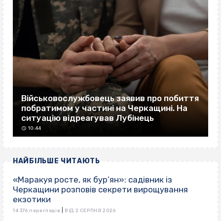
Військовослужбовець заявив про побиття
побратимом у частині на Черкащині. На
ситуацію відреагував Лубінець
10:44
НАЙБІЛЬШЕ ЧИТАЮТЬ
«Маракуя росте, як бур’ян»: садівник із
Черкащини розповів секрети вирощування
екзотики
|
14 376 переглядів
ВІД 2 СЕРПНЯ 2026