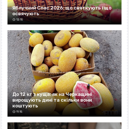
Яблучний Спас 2026: що святкують і що
освячують
12:15
До 12 кг з куща: як на Черкащині
вирощують дині та скільки вони
коштують
11:15