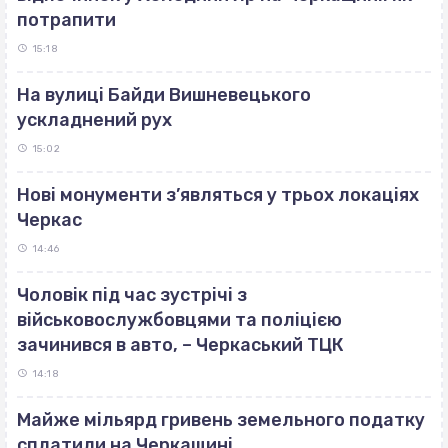
потрапити
15:18
На вулиці Байди Вишневецького
ускладнений рух
15:02
Нові монументи з’являться у трьох локаціях
Черкас
14:46
Чоловік під час зустрічі з
військовослужбовцями та поліцією
зачинився в авто, – Черкаський ТЦК
14:18
Майже мільярд гривень земельного податку
сплатили на Черкащині