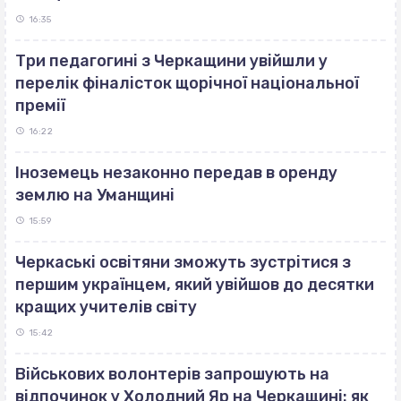
16:35
Три педагогині з Черкащини увійшли у
перелік фіналісток щорічної національної
премії
16:22
Іноземець незаконно передав в оренду
землю на Уманщині
15:59
Черкаські освітяни зможуть зустрітися з
першим українцем, який увійшов до десятки
кращих учителів світу
15:42
Військових волонтерів запрошують на
відпочинок у Холодний Яр на Черкащині: як