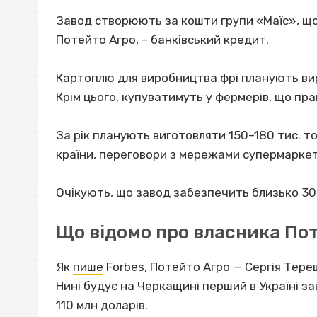
Завод створюють за кошти групи «Маїс», що
Потейто Агро, – банківський кредит.
Картоплю для виробництва фрі планують ви
Крім цього, купуватимуть у фермерів, що пра
За рік планують виготовляти 150–180 тис. то
країни, переговори з мережами супермаркеті
Очікують, що завод забезпечить близько 30
Що відомо про власника По
Як
пише
Forbes, Потейто Агро — Сергія Терещ
Нині будує на Черкащині перший в Україні з
110 млн доларів.