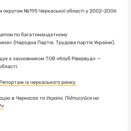
м округом №195 Черкаської області у 2002–2006
рдепом по багатомандатному
на» (Народна Партія, Трудова партія України).
ук є засновником ТОВ «Клуб Рівервуд» —
області.
Репортаж із черкаського ринку.
цію в Черкасах та Україні. Підписуйся на
?»