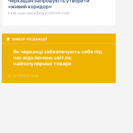
Черкащан запрошують утворити
«живий коридор»
|
5 846 переглядів
ВІД 4 СЕРПНЯ 2026
ВИБІР РЕДАКЦІЇ
Як черкасці забезпечують себе під
час відключень світла:
найпопулярніші товари
29 ЧЕРВНЯ 2026