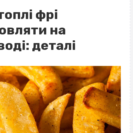
топлі фрі
овляти на
оді: деталі