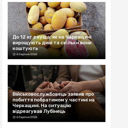
До 12 кг з куща: як на Черкащині
вирощують дині та скільки вони
коштують
6 Серпня 2026
Військовослужбовець заявив про
побиття побратимом у частині на
Черкащині. На ситуацію
відреагував Лубінець
6 Серпня 2026