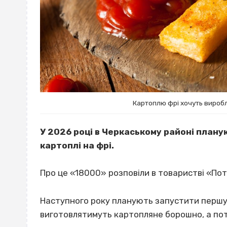
Картоплю фрі хочуть виробля
У 2026 році в Черкаському районі плану
картоплі на фрі.
Про це «18000» розповіли в товаристві «По
Наступного року планують запустити першу л
виготовлятимуть картопляне борошно, а поті