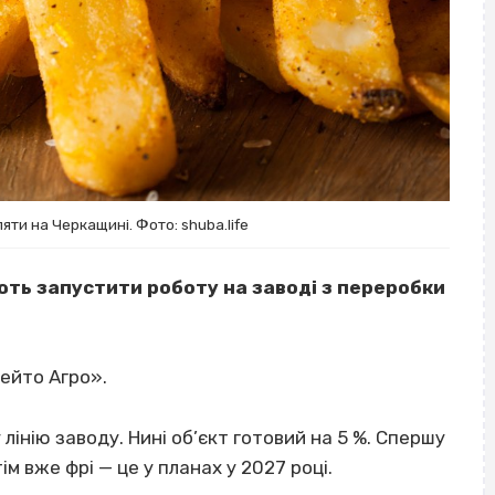
ти на Черкащині. Фото: shuba.life
ють запустити роботу на заводі з переробки
тейто Агро».
інію заводу. Нині об’єкт готовий на 5 %. Спершу
м вже фрі — це у планах у 2027 році.