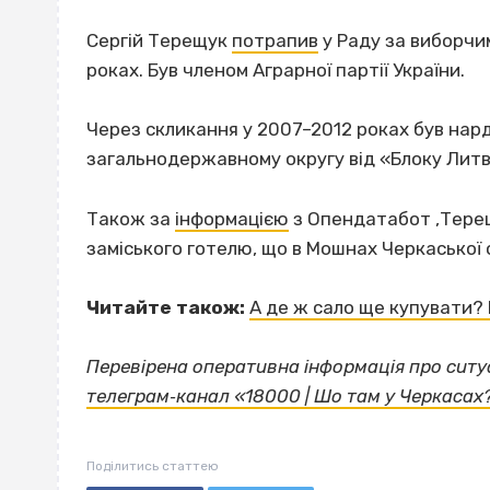
Сергій Терещук
потрапив
у Раду за виборчи
роках. Був членом Аграрної партії України.
Через скликання у 2007–2012 роках був на
загальнодержавному округу від «Блоку Литви
Також за
інформацією
з Опендатабот ‚Терещ
заміського готелю, що в Мошнах Черкаської 
Читайте також:
А де ж сало ще купувати? 
Перевірена оперативна інформація про ситуа
телеграм‐канал «18000 | Шо там у Черкасах
Поділитись статтею