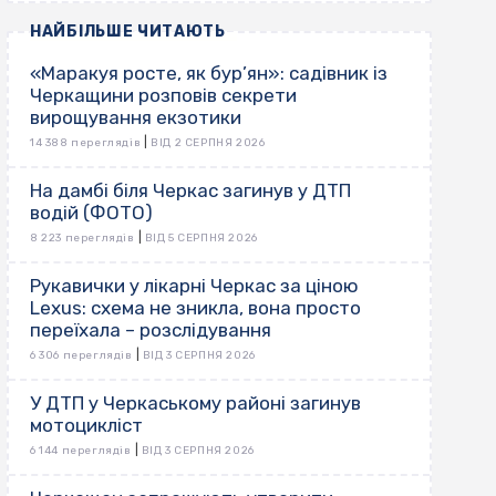
НАЙБІЛЬШЕ ЧИТАЮТЬ
«Маракуя росте, як бур’ян»: садівник із
Черкащини розповів секрети
вирощування екзотики
|
14 388 переглядів
ВІД 2 СЕРПНЯ 2026
На дамбі біля Черкас загинув у ДТП
водій (ФОТО)
|
8 223 переглядів
ВІД 5 СЕРПНЯ 2026
Рукавички у лікарні Черкас за ціною
Lexus: схема не зникла, вона просто
переїхала – розслідування
|
6 306 переглядів
ВІД 3 СЕРПНЯ 2026
У ДТП у Черкаському районі загинув
мотоцикліст
|
6 144 переглядів
ВІД 3 СЕРПНЯ 2026