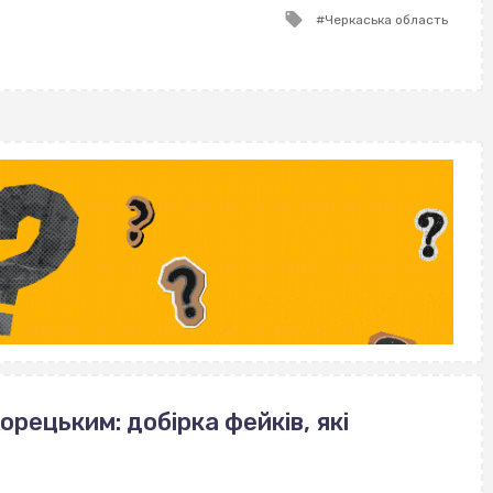
Tagged
Черкаська область
with
орецьким: добірка фейків, які