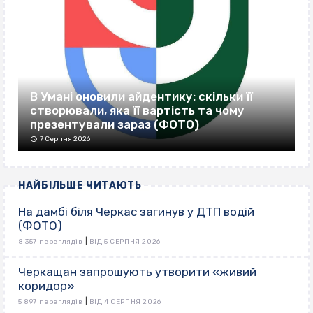
В Умані оновили айдентику: скільки її
створювали, яка її вартість та чому
презентували зараз (ФОТО)
7 Серпня 2026
НАЙБІЛЬШЕ ЧИТАЮТЬ
На дамбі біля Черкас загинув у ДТП водій
(ФОТО)
|
8 357 переглядів
ВІД 5 СЕРПНЯ 2026
Черкащан запрошують утворити «живий
коридор»
|
5 897 переглядів
ВІД 4 СЕРПНЯ 2026