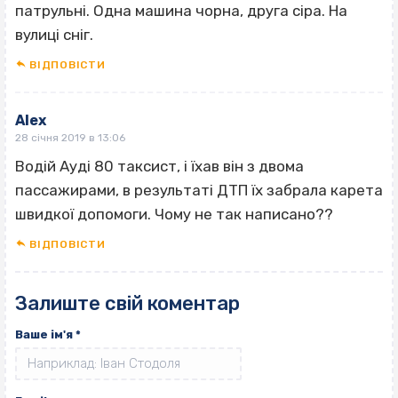
патрульні. Одна машина чорна, друга сiра. На
вулицi снiг.
ВІДПОВІCТИ
Alex
28 січня 2019 в 13:06
Водій Ауді 80 таксист, і їхав він з двома
пассажирами, в результаті ДТП їх забрала карета
швидкої допомоги. Чому не так написано??
ВІДПОВІCТИ
Залиште свій коментар
Ваше ім'я
*