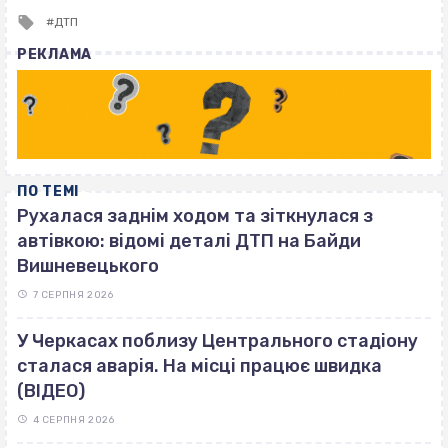
Tagged
ДТП
with
РЕКЛАМА
ПО ТЕМІ
Рухалася заднім ходом та зіткнулася з
автівкою: відомі деталі ДТП на Байди
Вишневецького
7 СЕРПНЯ 2026
У Черкасах поблизу Центрального стадіону
сталася аварія. На місці працює швидка
(ВІДЕО)
4 СЕРПНЯ 2026