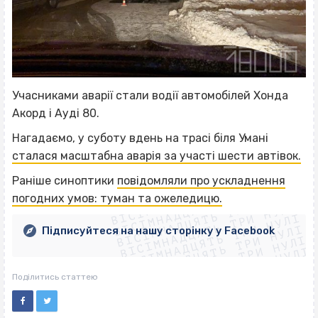
Учасниками аварії стали водії автомобілей Хонда
Акорд і Ауді 80.
Нагадаємо, у суботу вдень на трасі біля Умані
сталася масштабна аварія за участі шести автівок.
ВІСІМНАДЦЯТЬ ТРИ НУЛІ
Раніше синоптики
повідомляли про ускладнення
ВІСІМНАДЦЯТЬ ТРИ НУЛІ
ВІСІМНАДЦЯТЬ ТРИ НУЛІ
погодних умов: туман та ожеледицю.
ВІСІМНАДЦЯТЬ ТРИ НУЛІ
ВІСІМНАДЦЯТЬ ТРИ НУЛІ
ВІСІМНАДЦЯТЬ ТРИ НУЛІ
Підписуйтеся на нашу сторінку у Facebook
ВІСІМНАДЦЯТЬ ТРИ НУЛІ
ВІСІМНАДЦЯТЬ ТРИ НУЛІ
Поділитись статтею