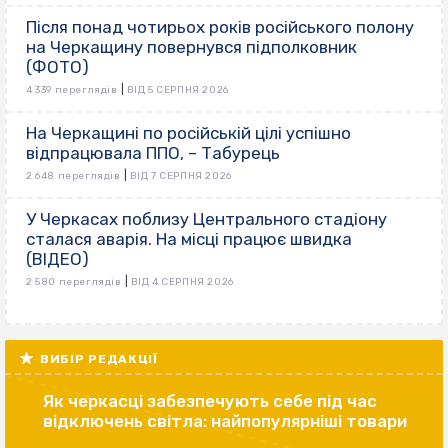
Після понад чотирьох років російського полону
на Черкащину повернувся підполковник
(ФОТО)
|
4 339 переглядів
ВІД 5 СЕРПНЯ 2026
На Черкащині по російській цілі успішно
відпрацювала ППО, – Табурець
|
2 648 переглядів
ВІД 7 СЕРПНЯ 2026
У Черкасах поблизу Центрального стадіону
сталася аварія. На місці працює швидка
(ВІДЕО)
|
2 580 переглядів
ВІД 4 СЕРПНЯ 2026
ВИБІР РЕДАКЦІЇ
Як черкасці забезпечують себе під час
відключень світла: найпопулярніші товари