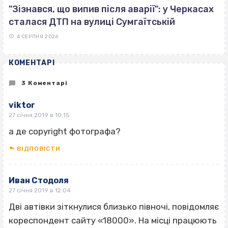
"Зізнався, що випив після аварії": у Черкасах
сталася ДТП на вулиці Сумгаїтській
4 СЕРПНЯ 2026
КОМЕНТАРІ
3 Коментарі
viktor
27 січня 2019 в 10:15
а де copyright фотографа?
ВІДПОВІCТИ
Иван Стодоля
27 січня 2019 в 12:04
Дві автівки зіткнулися близько півночі, повідомляє
кореспондент сайту «18000». На місці працюють