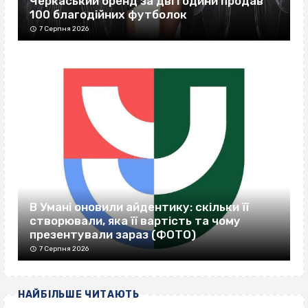
Черкаський бренд за дві години продав
100 благодійних футболок
7 Серпня 2026
В Умані оновили айдентику: скільки її
створювали, яка її вартість та чому
презентували зараз (ФОТО)
7 Серпня 2026
НАЙБІЛЬШЕ ЧИТАЮТЬ