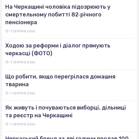
На Черкащині чоловіка підозрюють у
смертельному побитті 82‐річного
пенсіонера
7 СЕРПНЯ 2026
Ходою за реформи і діалог прямують
черкасці (ФОТО)
7 СЕРПНЯ 2026
Що робити, якщо перегрілася домашня
тварина
7 СЕРПНЯ 2026
Як живуть і почуваються виборці, дільниці
та реєстр на Черкащині
7 СЕРПНЯ 2026
Черкаський бренд за дві години продав 100