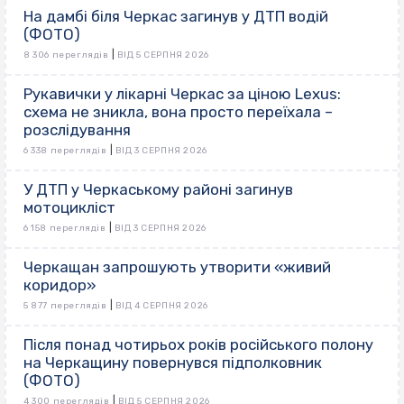
На дамбі біля Черкас загинув у ДТП водій
(ФОТО)
|
8 306 переглядів
ВІД 5 СЕРПНЯ 2026
Рукавички у лікарні Черкас за ціною Lexus:
схема не зникла, вона просто переїхала –
розслідування
|
6 338 переглядів
ВІД 3 СЕРПНЯ 2026
У ДТП у Черкаському районі загинув
мотоцикліст
|
6 158 переглядів
ВІД 3 СЕРПНЯ 2026
Черкащан запрошують утворити «живий
коридор»
|
5 877 переглядів
ВІД 4 СЕРПНЯ 2026
Після понад чотирьох років російського полону
на Черкащину повернувся підполковник
(ФОТО)
|
4 300 переглядів
ВІД 5 СЕРПНЯ 2026