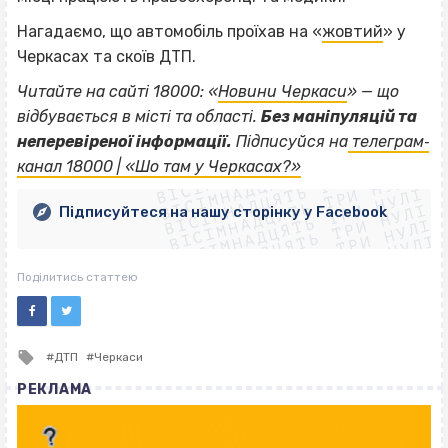
Нагадаємо, що автомобіль проїхав на «
жовтий
» у
Черкасах та скоїв ДТП.
Читайте на сайті 18000: «
Новини Черкаси
» — що
відбувається в місті та області.
Без маніпуляцій та
ВІСІМНАДЦЯТЬ ТРИ НУЛІ
неперевіреної інформації.
Підписуйся на
телеграм‐
ВІСІМНАДЦЯТЬ ТРИ НУЛІ
ВІСІМНАДЦЯТЬ ТРИ НУЛІ
канал 18000 | «Шо там у Черкасах?»
ВІСІМНАДЦЯТЬ ТРИ НУЛІ
ВІСІМНАДЦЯТЬ ТРИ НУЛІ
ВІСІМНАДЦЯТЬ ТРИ НУЛІ
Підписуйтеся на нашу сторінку у Facebook
ВІСІМНАДЦЯТЬ ТРИ НУЛІ
ВІСІМНАДЦЯТЬ ТРИ НУЛІ
Поділитись статтею
Tagged
ДТП
Черкаси
with
РЕКЛАМА