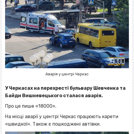
Аварія у центрі Черкас
У Черкасах на перехресті бульвару Шевченка та
Байди Вишневецького сталася аварія.
Про це пише «18000».
На місці аварії у центрі Черкас працюють карети
«швидкої». Також є пошкоджені автівки.