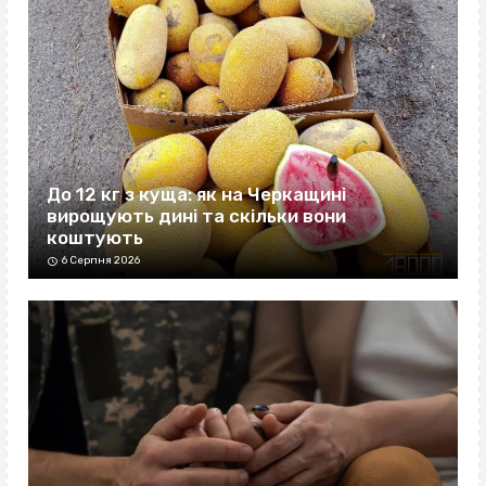
До 12 кг з куща: як на Черкащині
вирощують дині та скільки вони
коштують
6 Серпня 2026