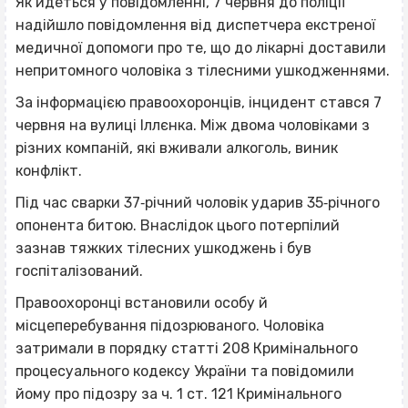
Як йдеться у повідомленні, 7 червня до поліції
надійшло повідомлення від диспетчера екстреної
медичної допомоги про те, що до лікарні доставили
непритомного чоловіка з тілесними ушкодженнями.
За інформацією правоохоронців, інцидент стався 7
червня на вулиці Іллєнка. Між двома чоловіками з
різних компаній, які вживали алкоголь, виник
конфлікт.
Під час сварки 37‐річний чоловік ударив 35‐річного
опонента битою. Внаслідок цього потерпілий
зазнав тяжких тілесних ушкоджень і був
госпіталізований.
Правоохоронці встановили особу й
місцеперебування підозрюваного. Чоловіка
затримали в порядку статті 208 Кримінального
процесуального кодексу України та повідомили
йому про підозру за ч. 1 ст. 121 Кримінального