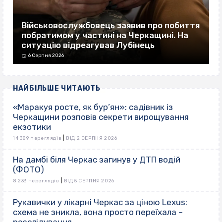
Військовослужбовець заявив про побиття
побратимом у частині на Черкащині. На
ситуацію відреагував Лубінець
6 Серпня 2026
НАЙБІЛЬШЕ ЧИТАЮТЬ
«Маракуя росте, як бур’ян»: садівник із
Черкащини розповів секрети вирощування
екзотики
|
14 389 переглядів
ВІД 2 СЕРПНЯ 2026
На дамбі біля Черкас загинув у ДТП водій
(ФОТО)
|
8 233 переглядів
ВІД 5 СЕРПНЯ 2026
Рукавички у лікарні Черкас за ціною Lexus:
схема не зникла, вона просто переїхала –