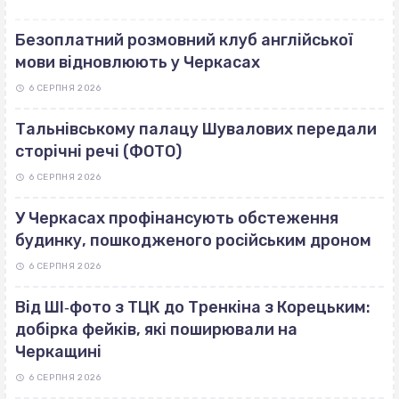
Безоплатний розмовний клуб англійської
мови відновлюють у Черкасах
6 СЕРПНЯ 2026
Тальнівському палацу Шувалових передали
сторічні речі (ФОТО)
6 СЕРПНЯ 2026
У Черкасах профінансують обстеження
будинку, пошкодженого російським дроном
6 СЕРПНЯ 2026
Від ШІ‐фото з ТЦК до Тренкіна з Корецьким:
добірка фейків, які поширювали на
Черкащині
6 СЕРПНЯ 2026