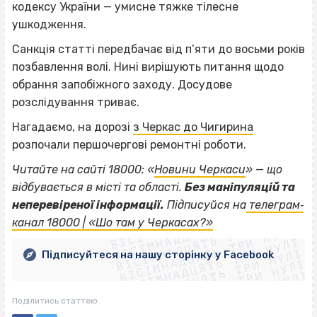
кодексу України — умисне тяжке тілесне
ушкодження.
Санкція статті передбачає від п’яти до восьми років
позбавлення волі. Нині вирішують питання щодо
обрання запобіжного заходу. Досудове
розслідування триває.
Нагадаємо, на дорозі
з Черкас до Чигирина
розпочали першочергові ремонтні роботи.
Читайте на сайті 18000: «
Новини Черкаси
» — що
відбувається в місті та області.
Без маніпуляцій та
ВІСІМНАДЦЯТЬ ТРИ НУЛІ
неперевіреної інформації.
Підписуйся на
телеграм‐
ВІСІМНАДЦЯТЬ ТРИ НУЛІ
ВІСІМНАДЦЯТЬ ТРИ НУЛІ
канал 18000 | «Шо там у Черкасах?»
ВІСІМНАДЦЯТЬ ТРИ НУЛІ
ВІСІМНАДЦЯТЬ ТРИ НУЛІ
ВІСІМНАДЦЯТЬ ТРИ НУЛІ
Підписуйтеся на нашу сторінку у Facebook
ВІСІМНАДЦЯТЬ ТРИ НУЛІ
ВІСІМНАДЦЯТЬ ТРИ НУЛІ
Поділитись статтею