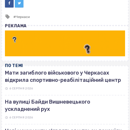
Tagged
Черкаси
with
РЕКЛАМА
ПО ТЕМІ
Мати загиблого військового у Черкасах
відкрила спортивно-реабілітаційний центр
6 СЕРПНЯ 2026
На вулиці Байди Вишневецького
ускладнений рух
6 СЕРПНЯ 2026