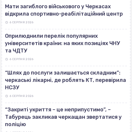
Мати загиблого військового у Черкасах
відкрила спортивно-реабілітаційний центр
6 СЕРПНЯ 2026
Оприлюднили перелік популярних
університетів країни: на яких позиціях ЧНУ
та ЧДТУ
6 СЕРПНЯ 2026
“Шлях до послуги залишається складним”:
черкаські лікарні, де роблять КТ, перевірила
НСЗУ
6 СЕРПНЯ 2026
“Закриті укриття – це неприпустимо”, –
Табурець закликав черкащан звертатися у
поліцію