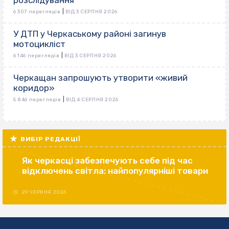
розслідування
|
6 307 переглядів
ВІД 3 СЕРПНЯ 2026
У ДТП у Черкаському районі загинув
мотоцикліст
|
6 146 переглядів
ВІД 3 СЕРПНЯ 2026
Черкащан запрошують утворити «живий
коридор»
|
5 846 переглядів
ВІД 4 СЕРПНЯ 2026
ВИБІР РЕДАКЦІЇ
Як черкасці забезпечують себе під час
відключень світла: найпопулярніші товари
29 ЧЕРВНЯ 2026