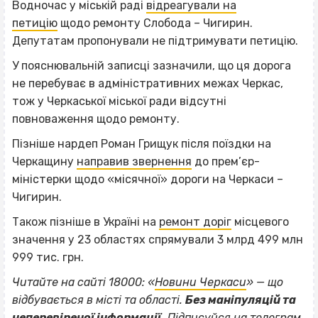
Водночас у міській раді
відреагували на
петицію
щодо ремонту Слобода – Чигирин.
Депутатам пропонували не підтримувати петицію.
У пояснювальній записці зазначили, що ця дорога
не перебуває в адміністративних межах Черкас,
тож у Черкаської міської ради відсутні
повноваження щодо ремонту.
Пізніше нардеп Роман Грищук після поїздки на
Черкащину
направив звернення
до прем’єр-
міністерки щодо «місячної» дороги на Черкаси –
Чигирин.
Також пізніше в Україні на
ремонт доріг
місцевого
значення у 23 областях спрямували 3 млрд 499 млн
999 тис. грн.
Читайте на сайті 18000: «
Новини Черкаси
» — що
відбувається в місті та області.
Без маніпуляцій та
неперевіреної інформації.
Підписуйся на
телеграм‐