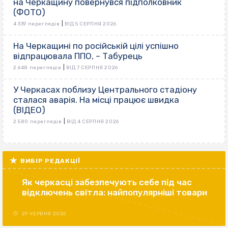
на Черкащину повернувся підполковник
(ФОТО)
|
4 339 переглядів
ВІД 5 СЕРПНЯ 2026
На Черкащині по російській цілі успішно
відпрацювала ППО, – Табурець
|
2 648 переглядів
ВІД 7 СЕРПНЯ 2026
У Черкасах поблизу Центрального стадіону
сталася аварія. На місці працює швидка
(ВІДЕО)
|
2 580 переглядів
ВІД 4 СЕРПНЯ 2026
ВИБІР РЕДАКЦІЇ
Як черкасці забезпечують себе під час
відключень світла: найпопулярніші товари
29 ЧЕРВНЯ 2026