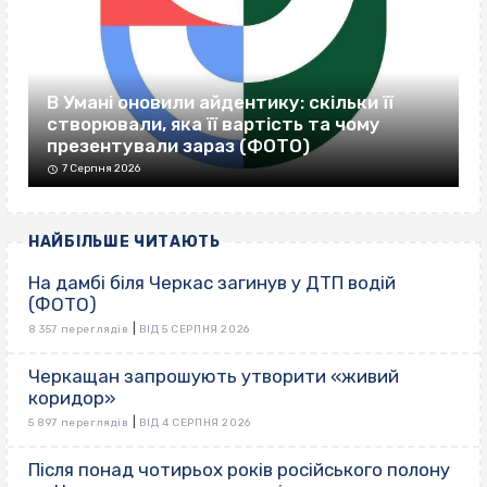
В Умані оновили айдентику: скільки її
створювали, яка її вартість та чому
презентували зараз (ФОТО)
7 Серпня 2026
НАЙБІЛЬШЕ ЧИТАЮТЬ
На дамбі біля Черкас загинув у ДТП водій
(ФОТО)
|
8 357 переглядів
ВІД 5 СЕРПНЯ 2026
Черкащан запрошують утворити «живий
коридор»
|
5 897 переглядів
ВІД 4 СЕРПНЯ 2026
Після понад чотирьох років російського полону