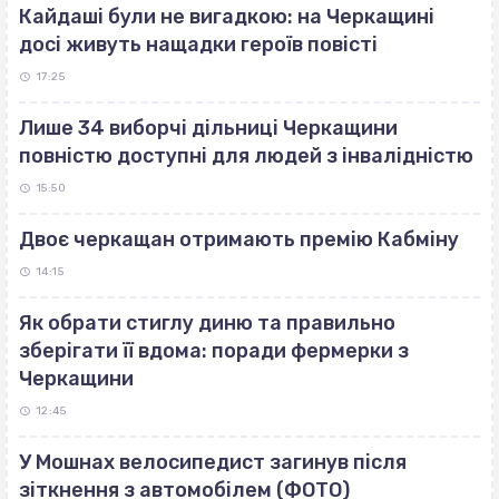
Кайдаші були не вигадкою: на Черкащині
досі живуть нащадки героїв повісті
17:25
Лише 34 виборчі дільниці Черкащини
повністю доступні для людей з інвалідністю
15:50
Двоє черкащан отримають премію Кабміну
14:15
Як обрати стиглу диню та правильно
зберігати її вдома: поради фермерки з
Черкащини
12:45
У Мошнах велосипедист загинув після
зіткнення з автомобілем (ФОТО)