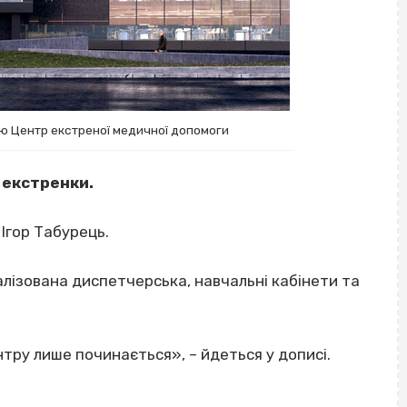
ію Центр екстреної медичної допомоги
 екстренки.
Ігор Табурець.
алізована диспетчерська, навчальні кабінети та
нтру лише починається», – йдеться у дописі.