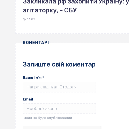
Закликала рф захопити Україну: 
агітаторку, - СБУ
13:02
КОМЕНТАРІ
Залиште свій коментар
Ваше ім'я
*
Email