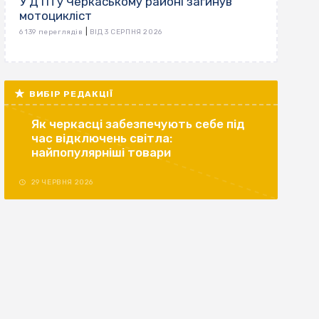
У ДТП у Черкаському районі загинув
мотоцикліст
|
6 139 переглядів
ВІД 3 СЕРПНЯ 2026
ВИБІР РЕДАКЦІЇ
Як черкасці забезпечують себе під
час відключень світла:
найпопулярніші товари
29 ЧЕРВНЯ 2026