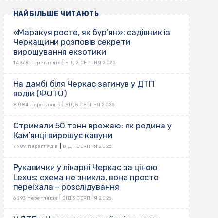
НАЙБІЛЬШЕ ЧИТАЮТЬ
«Маракуя росте, як бур’ян»: садівник із
Черкащини розповів секрети
вирощування екзотики
|
14 378 переглядів
ВІД 2 СЕРПНЯ 2026
На дамбі біля Черкас загинув у ДТП
водій (ФОТО)
|
8 084 переглядів
ВІД 5 СЕРПНЯ 2026
Отримали 50 тонн врожаю: як родина у
Кам’янці вирощує кавуни
|
7 989 переглядів
ВІД 1 СЕРПНЯ 2026
Рукавички у лікарні Черкас за ціною
Lexus: схема не зникла, вона просто
переїхала – розслідування
|
6 293 переглядів
ВІД 3 СЕРПНЯ 2026