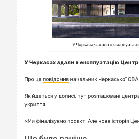
У Черкасах здали в експлуатац
У Черкасах здали в експлуатацію Центр
Про це
повідомив
начальник Черкаської ОВА 
Як йдеться у дописі, тут розташовані центр
укриття.
«Ми фіналізуємо проєкт. Але нова історія Це
Що було раніше