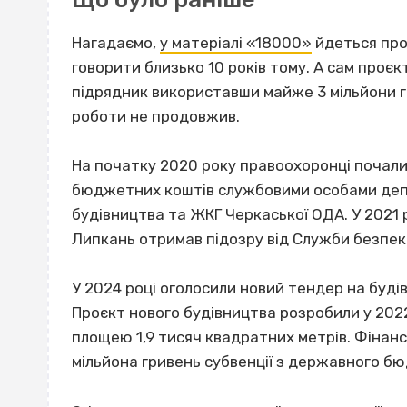
Нагадаємо,
у матеріалі «18000»
йдеться про
говорити близько 10 років тому. А сам проєк
підрядник використавши майже 3 мільйони гри
роботи не продовжив.
На початку 2020 року правоохоронці почал
бюджетних коштів службовими особами депа
будівництва та ЖКГ Черкаської ОДА. У 2021
Липкань отримав підозру від Служби безпеки
У 2024 році оголосили новий тендер на буд
Проєкт нового будівництва розробили у 2022
площею 1,9 тисяч квадратних метрів. Фінанс
мільйона гривень субвенції з державного бю