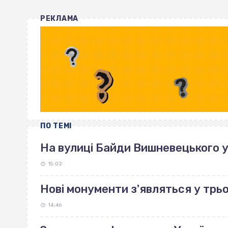
РЕКЛАМА
ПО ТЕМІ
На вулиці Байди Вишневецького 
15:02
Нові монументи з'являться у трь
14:46