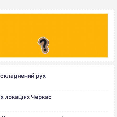
ускладнений рух
ох локаціях Черкас