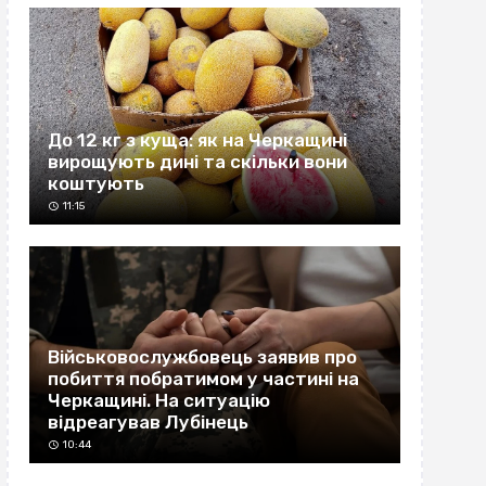
До 12 кг з куща: як на Черкащині
вирощують дині та скільки вони
коштують
11:15
Військовослужбовець заявив про
побиття побратимом у частині на
Черкащині. На ситуацію
відреагував Лубінець
10:44