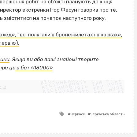
вершення робіт на об’єкті планують до кінця
иректор екстренки Ігор Фесун говорив про те,
 зміститися на початок наступного року.
ед», і всі полягали в бронежилетах і в касках»,
терв’ю).
щини
.
Якщо
ви або ваші знайомі творите
ВІСІМНАДЦЯТЬ ТРИ НУЛІ
про це
в бот «18000»
ВІСІМНАДЦЯТЬ ТРИ НУЛІ
ВІСІМНАДЦЯТЬ ТРИ НУЛІ
ВІСІМНАДЦЯТЬ ТРИ НУЛІ
ВІСІМНАДЦЯТЬ ТРИ НУЛІ
ВІСІМНАДЦЯТЬ ТРИ НУЛІ
k
ВІСІМНАДЦЯТЬ ТРИ НУЛІ
ВІСІМНАДЦЯТЬ ТРИ НУЛІ
Tagged
Черкаси
Черкаська область
with