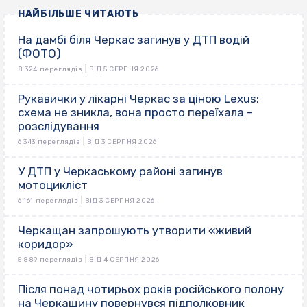
НАЙБІЛЬШЕ ЧИТАЮТЬ
На дамбі біля Черкас загинув у ДТП водій
(ФОТО)
|
8 324 переглядів
ВІД 5 СЕРПНЯ 2026
Рукавички у лікарні Черкас за ціною Lexus:
схема не зникла, вона просто переїхала –
розслідування
|
6 343 переглядів
ВІД 3 СЕРПНЯ 2026
У ДТП у Черкаському районі загинув
мотоцикліст
|
6 161 переглядів
ВІД 3 СЕРПНЯ 2026
Черкащан запрошують утворити «живий
коридор»
|
5 889 переглядів
ВІД 4 СЕРПНЯ 2026
Після понад чотирьох років російського полону
на Черкащину повернувся підполковник