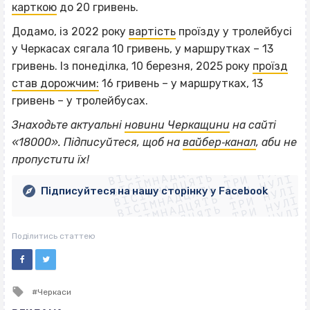
карткою
до 20 гривень.
Додамо, із 2022 року
вартість
проїзду у тролейбусі
у Черкасах сягала 10 гривень, у маршрутках – 13
гривень. Із понеділка, 10 березня, 2025 року
проїзд
став дорожчим:
16 гривень – у маршрутках, 13
гривень – у тролейбусах.
Знаходьте актуальні
новини Черкащини
на сайті
ВІСІМНАДЦЯТЬ ТРИ НУЛІ
«18000». Підписуйтеся, щоб на
вайбер‐канал
, аби не
ВІСІМНАДЦЯТЬ ТРИ НУЛІ
ВІСІМНАДЦЯТЬ ТРИ НУЛІ
пропустити їх!
ВІСІМНАДЦЯТЬ ТРИ НУЛІ
ВІСІМНАДЦЯТЬ ТРИ НУЛІ
ВІСІМНАДЦЯТЬ ТРИ НУЛІ
Підписуйтеся на нашу сторінку у Facebook
ВІСІМНАДЦЯТЬ ТРИ НУЛІ
ВІСІМНАДЦЯТЬ ТРИ НУЛІ
Поділитись статтею
Tagged
Черкаси
with