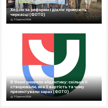
Ходою за реформи і діалог прямують
черкасці (ФОТО)
7 Серпня 2026
В Умані оновили айдентику: скільки її
створювали, яка її вартість та чому
презентували зараз (ФОТО)
7 Серпня 2026