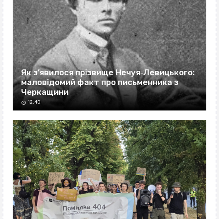
Як з’явилося прізвище Нечуя‐Левицького:
маловідомий факт про письменника з
Черкащини
12:40