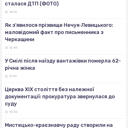
сталася ДТП (ФОТО)
14:10
Як з’явилося прізвище Нечуя‐Левицького:
маловідомий факт про письменника з
Черкащини
12:40
У Смілі після наїзду вантажівки померла 62-
річна жінка
11:09
Церква ХІХ століття без належної
документації: прокуратура звернулася до
суду
10:30
Мистецько-краєзнавчу раду створили на