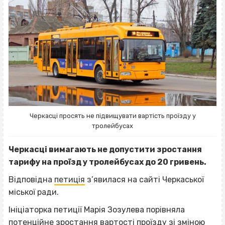
Черкасці просять не підвищувати вартість проїзду у
тролейбусах
Черкасці вимагають не допустити зростання
тарифу на проїзд у тролейбусах до 20 гривень.
Відповідна
петиція
з’явилася на сайті Черкаської
міської ради.
Ініціаторка петиції Марія Зозулева порівняла
потенційне зростання вартості проїзду зі зміною