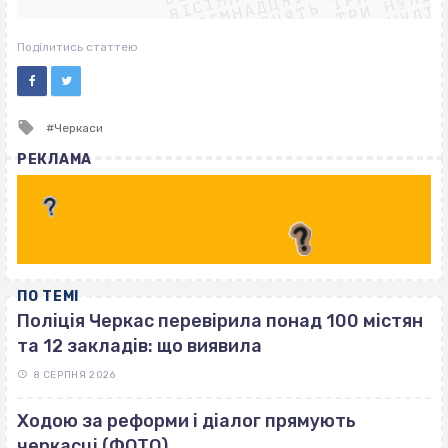
ВІСІМНАДЦЯТЬ ТРИ НУЛІ
ВІСІМНАДЦЯТЬ ТРИ НУЛІ
ВІСІМНАДЦЯТЬ ТРИ НУЛІ
Поділитись статтею
Tagged
Черкаси
with
РЕКЛАМА
ПО ТЕМІ
Поліція Черкас перевірила понад 100 містян
та 12 закладів: що виявила
8 СЕРПНЯ 2026
Ходою за реформи і діалог прямують
черкасці (ФОТО)