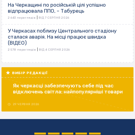
На Черкащині по російській цілі успішно
відпрацювала ППО, – Табурець
|
2 643 переглядів
ВІД 7 СЕРПНЯ 2026
У Черкасах поблизу Центрального стадіону
сталася аварія. На місці працює швидка
(ВІДЕО)
|
2 578 переглядів
ВІД 4 СЕРПНЯ 2026
ВИБІР РЕДАКЦІЇ
Як черкасці забезпечують себе під час
відключень світла: найпопулярніші товари
29 ЧЕРВНЯ 2026