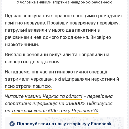
У чоловіка виявили згортки з невідомою речовиною
Під час спілкування з правоохоронцями громадянин
помітно нервував. Провівши поверхневу перевірку,
патрульні виявили у нього два пакетики з
речовинами невідомого походження, ймовірно
наркотичними.
Виявлені речовини вилучили та направили на
експертне дослідження.
Нагадаємо, під час антинаркотичної операції
затримали черкащан, які
відправляли наркотики й
психотропи поштою.
Читайте
новини Черкас та області
– перевірена
ВІСІМНАДЦЯТЬ ТРИ НУЛІ
оперативна інформація на «18000». Підписуйся
ВІСІМНАДЦЯТЬ ТРИ НУЛІ
ВІСІМНАДЦЯТЬ ТРИ НУЛІ
на
телеграм‐канал «Шо там у Черкасах?»
ВІСІМНАДЦЯТЬ ТРИ НУЛІ
ВІСІМНАДЦЯТЬ ТРИ НУЛІ
Підписуйтеся на нашу сторінку у Facebook