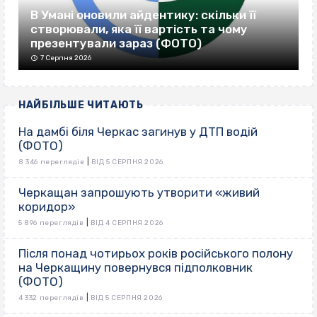
В Умані оновили айдентику: скільки її
створювали, яка її вартість та чому
презентували зараз (ФОТО)
7 Серпня 2026
НАЙБІЛЬШЕ ЧИТАЮТЬ
На дамбі біля Черкас загинув у ДТП водій
(ФОТО)
|
8 346 переглядів
ВІД 5 СЕРПНЯ 2026
Черкащан запрошують утворити «живий
коридор»
|
5 896 переглядів
ВІД 4 СЕРПНЯ 2026
Після понад чотирьох років російського полону
на Черкащину повернувся підполковник
(ФОТО)
|
4 332 переглядів
ВІД 5 СЕРПНЯ 2026