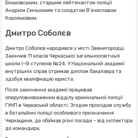
Біньковським, старшим лейтенантом поліції
Андрієм Синьооким та солдатом В’ячеславом
Корольковим.
Дмитро Соболєв
Дмитро Соболєв народився у місті Звенигородці.
Закінчив 11 класів Черкаської загальноосвітньої
школи І–ІІІ ступенів №24. У Національній академії
внутрішніх справ отримав диплом бакалавра та
здобув кваліфікацію юриста.
Після закінчення академії працював
оперуповноваженим відділу кримінальної поліції
ГУНП в Черкаській області. Згодом проходив службу
в батальйоні поліції особливого призначення
Черкащини, де обіймав різні посади – від інспектора
до командира.