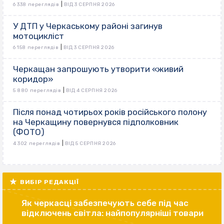
|
6 338 переглядів
ВІД 3 СЕРПНЯ 2026
У ДТП у Черкаському районі загинув
мотоцикліст
|
6 158 переглядів
ВІД 3 СЕРПНЯ 2026
Черкащан запрошують утворити «живий
коридор»
|
5 880 переглядів
ВІД 4 СЕРПНЯ 2026
Після понад чотирьох років російського полону
на Черкащину повернувся підполковник
(ФОТО)
|
4 302 переглядів
ВІД 5 СЕРПНЯ 2026
ВИБІР РЕДАКЦІЇ
Як черкасці забезпечують себе під час
відключень світла: найпопулярніші товари