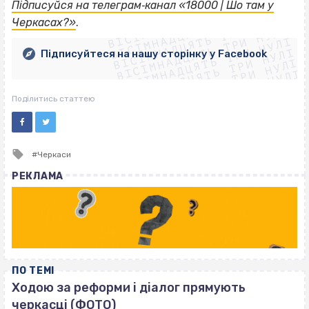
ВІСІМНАДЦЯТЬ ТРИ НУЛІ
Підписуйся на телеграм‐канал «18000 | Шо там у
ВІСІМНАДЦЯТЬ ТРИ НУЛІ
ВІСІМНАДЦЯТЬ ТРИ НУЛІ
Черкасах?»
.
ВІСІМНАДЦЯТЬ ТРИ НУЛІ
ВІСІМНАДЦЯТЬ ТРИ НУЛІ
ВІСІМНАДЦЯТЬ ТРИ НУЛІ
Підписуйтеся на нашу сторінку у Facebook
ВІСІМНАДЦЯТЬ ТРИ НУЛІ
ВІСІМНАДЦЯТЬ ТРИ НУЛІ
Поділитись статтею
Tagged
Черкаси
with
РЕКЛАМА
ПО ТЕМІ
Ходою за реформи і діалог прямують
черкасці (ФОТО)