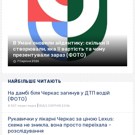
В Умані оновили айдентику: скільки її
створювали, яка її вартість та чому
презентували зараз (ФОТО)
7 Серпня 2026
НАЙБІЛЬШЕ ЧИТАЮТЬ
На дамбі біля Черкас загинув у ДТП водій
(ФОТО)
|
8 307 переглядів
ВІД 5 СЕРПНЯ 2026
Рукавички у лікарні Черкас за ціною Lexus:
схема не зникла, вона просто переїхала –
розслідування