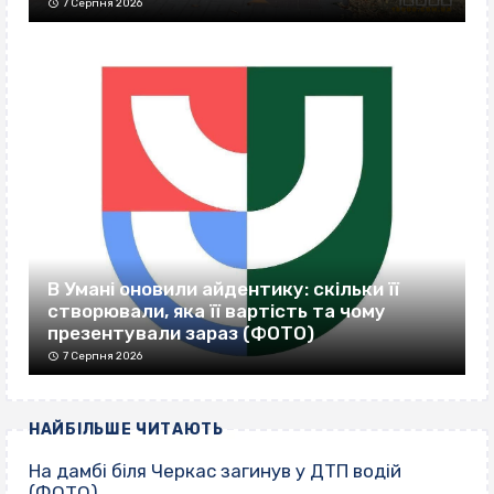
7 Серпня 2026
В Умані оновили айдентику: скільки її
створювали, яка її вартість та чому
презентували зараз (ФОТО)
7 Серпня 2026
НАЙБІЛЬШЕ ЧИТАЮТЬ
На дамбі біля Черкас загинув у ДТП водій
(ФОТО)