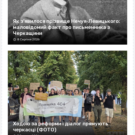
Як з’явилося прізвище Нечуя‐Левицького:
маловідомий факт про письменника з
Черкащини
8 Серпня 2026
Ходою за реформи і діалог прямують
черкасці (ФОТО)