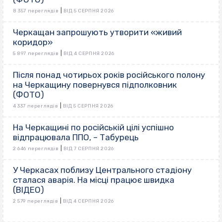
|
8 357 переглядів
ВІД 5 СЕРПНЯ 2026
Черкащан запрошують утворити «живий
коридор»
|
5 897 переглядів
ВІД 4 СЕРПНЯ 2026
Після понад чотирьох років російського полону
на Черкащину повернувся підполковник
(ФОТО)
|
4 337 переглядів
ВІД 5 СЕРПНЯ 2026
На Черкащині по російській цілі успішно
відпрацювала ППО, – Табурець
|
2 646 переглядів
ВІД 7 СЕРПНЯ 2026
У Черкасах поблизу Центрального стадіону
сталася аварія. На місці працює швидка
(ВІДЕО)
|
2 579 переглядів
ВІД 4 СЕРПНЯ 2026