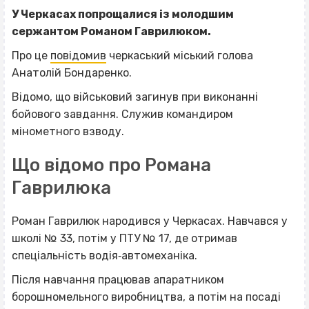
У
Черкасах попрощалися із молодшим
сержантом Романом Гаврилюком.
Про це
повідомив
черкаський міський голова
Анатолій Бондаренко.
Відомо, що військовий загинув при виконанні
бойового завдання. Служив командиром
мінометного взводу.
Що відомо про Романа
Гаврилюка
Роман Гаврилюк народився у Черкасах. Навчався у
школі № 33, потім у ПТУ № 17, де отримав
спеціальність водія‐автомеханіка.
Після навчання працював апаратником
борошномельного виробництва, а потім на посаді