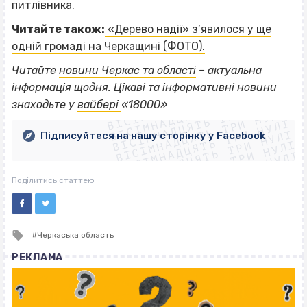
питлівника.
Читайте також:
«Дерево надії» з’явилося у ще
одній громаді на Черкащині (ФОТО).
Читайте
новини Черкас та області
– актуальна
ВІСІМНАДЦЯТЬ ТРИ НУЛІ
інформація щодня. Цікаві та інформативні новини
ВІСІМНАДЦЯТЬ ТРИ НУЛІ
ВІСІМНАДЦЯТЬ ТРИ НУЛІ
знаходьте у
вайбері
«18000»
ВІСІМНАДЦЯТЬ ТРИ НУЛІ
ВІСІМНАДЦЯТЬ ТРИ НУЛІ
ВІСІМНАДЦЯТЬ ТРИ НУЛІ
Підписуйтеся на нашу сторінку у Facebook
ВІСІМНАДЦЯТЬ ТРИ НУЛІ
ВІСІМНАДЦЯТЬ ТРИ НУЛІ
Поділитись статтею
Tagged
Черкаська область
with
РЕКЛАМА