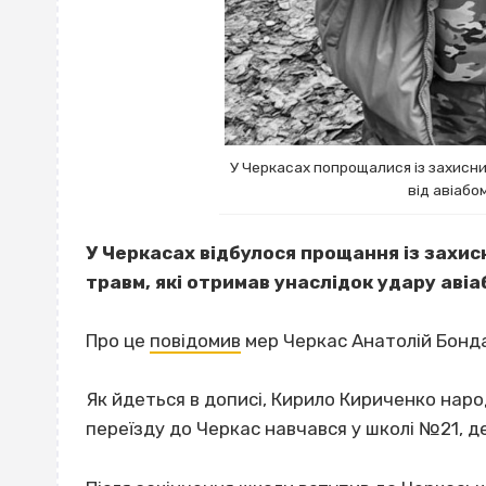
У Черкасах попрощалися із захисник
від авіабо
У Черкасах відбулося прощання із захис
травм, які отримав унаслідок удару авіа
Про це
повідомив
мер Черкас Анатолій Бонд
Як йдеться в дописі, Кирило Кириченко народ
переїзду до Черкас навчався у школі №21, д