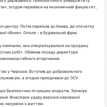
кого державного технологічного університету.
ія», згодом перевівся на економічний факультет,
ол‐центру. Потім переїхав до Києва, де спочатку
нії «Воля». Опісля – в будівельній фірмі.
у компанію, яка спеціалізувалася на продажу
отних робіт. Обіймав посаду директора
повномасштабного вторгнення.
ім’єю у Черкаси. Вступив до добровольчого
лужив рік, а згодом приєднався до ЗСУ.
ра безпілотних літальних апаратів. Загинув
ання. Внаслідок удару ворожої керованої
я, несумісні з життям.