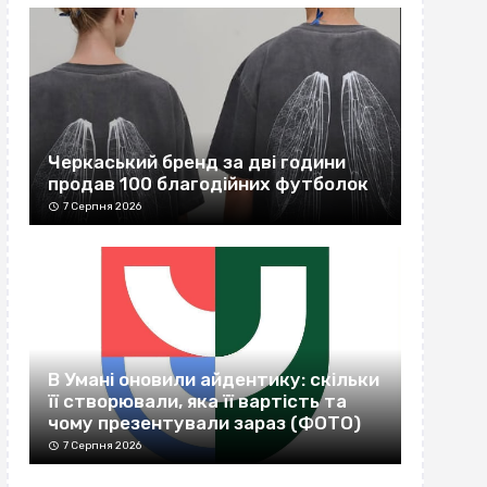
Черкаський бренд за дві години
продав 100 благодійних футболок
7 Серпня 2026
В Умані оновили айдентику: скільки
її створювали, яка її вартість та
чому презентували зараз (ФОТО)
7 Серпня 2026