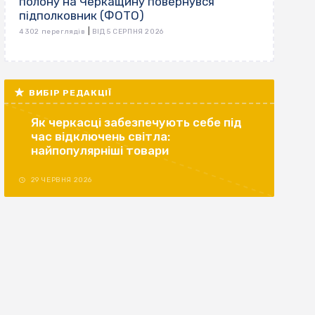
полону на Черкащину повернувся
підполковник (ФОТО)
|
4 302 переглядів
ВІД 5 СЕРПНЯ 2026
ВИБІР РЕДАКЦІЇ
Як черкасці забезпечують себе під
час відключень світла:
найпопулярніші товари
29 ЧЕРВНЯ 2026