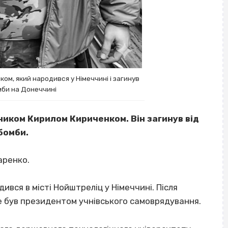
ом, який народився у Німеччині і загинув
мби на Донеччині
ником Кирилом Кириченком. Він загинув від
бомби.
аренко.
ився в місті Нойштреліц у Німеччині. Після
е був президентом учнівського самоврядування.