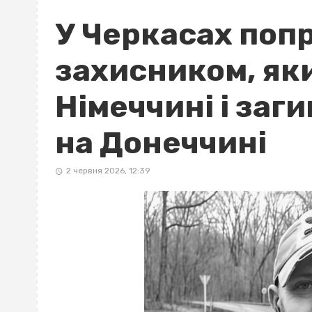
У Черкасах поп
захисником, як
Німеччині і заг
на Донеччині
2 червня 2026, 12:39