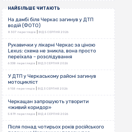
НАЙБІЛЬШЕ ЧИТАЮТЬ
На дамбі біля Черкас загинув у ДТП
водій (ФОТО)
|
8 307 переглядів
ВІД 5 СЕРПНЯ 2026
Рукавички у лікарні Черкас за ціною
Lexus: схема не зникла, вона просто
переїхала – розслідування
|
6 338 переглядів
ВІД 3 СЕРПНЯ 2026
У ДТП у Черкаському районі загинув
мотоцикліст
|
6 158 переглядів
ВІД 3 СЕРПНЯ 2026
Черкащан запрошують утворити
«живий коридор»
|
5 879 переглядів
ВІД 4 СЕРПНЯ 2026
Після понад чотирьох років російського