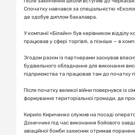
Після закінчення школи вступив до Черкась
Спочатку навчався за спеціальністю «Еколог
де здобув диплом бакалавра.
У компанії «Білайн» був керівником відділу к
працював у сфері торгівлі, а пізніше — в компа
Згодом разом із партнерами заснував власн
будівельного обладнання для виконання вис
підприємства та працював там до початку 
Після початку великої війни повернувся із с
формування територіальної громади, де прос
Кирило Кириченко служив на посаді операто
Донеччині під час виконання бойового завд
авіаційної бомби захисник отримав пораненн