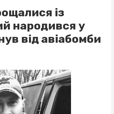
рощалися із
ий народився у
инув від авіабомби