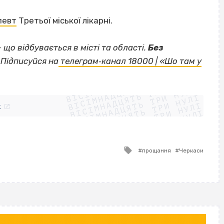
певт
Третьої міської лікарні.
— що відбувається в місті та області.
Без
Підписуйся на
телеграм‐канал 18000 | «Шо там у
ВІСІМНАДЦЯТЬ ТРИ НУЛІ
ВІСІМНАДЦЯТЬ ТРИ НУЛІ
ВІСІМНАДЦЯТЬ ТРИ НУЛІ
ВІСІМНАДЦЯТЬ ТРИ НУЛІ
ВІСІМНАДЦЯТЬ ТРИ НУЛІ
ВІСІМНАДЦЯТЬ ТРИ НУЛІ
k
ВІСІМНАДЦЯТЬ ТРИ НУЛІ
ВІСІМНАДЦЯТЬ ТРИ НУЛІ
Tagged
прощання
Черкаси
with