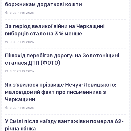
боржникам додаткові кошти
8 СЕРПНЯ 2026
За період великої війни на Черкащині
виборців стало на 3 % менше
8 СЕРПНЯ 2026
Пішохід перебігав дорогу: на Золотоніщині
сталася ДТП (ФОТО)
8 СЕРПНЯ 2026
Як з’явилося прізвище Нечуя-Левицького:
маловідомий факт про письменника з
Черкащини
8 СЕРПНЯ 2026
У Смілі після наїзду вантажівки померла 62-
річна жінка