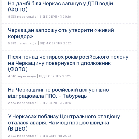
На дамбі біля Черкас загинув у ДТП водій
(ФОТО)
|
8 331 переглядів
ВІД 5 СЕРПНЯ 2026
Черкащан запрошують утворити «живий
коридор»
|
5 893 переглядів
ВІД 4 СЕРПНЯ 2026
Після понад чотирьох років російського полону
на Черкащину повернувся підполковник
(ФОТО)
|
4 319 переглядів
ВІД 5 СЕРПНЯ 2026
На Черкащині по російській цілі успішно
відпрацювала ППО, – Табурець
|
2 633 переглядів
ВІД 7 СЕРПНЯ 2026
У Черкасах поблизу Центрального стадіону
сталася аварія. На місці працює швидка
(ВІДЕО)
|
2 573 переглядів
ВІД 4 СЕРПНЯ 2026