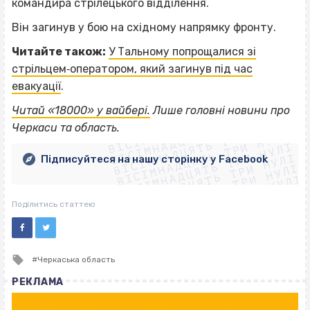
командира стрілецького відділення.
Він загинув у бою на східному напрямку фронту.
Читайте також:
У Тальному попрощалися зі
стрільцем‐оператором, який загинув під час
евакуації
.
ВІСІМНАДЦЯТЬ ТРИ НУЛІ
Читай «18000» у вайбері.
Лише головні новини про
ВІСІМНАДЦЯТЬ ТРИ НУЛІ
ВІСІМНАДЦЯТЬ ТРИ НУЛІ
Черкаси та область.
ВІСІМНАДЦЯТЬ ТРИ НУЛІ
ВІСІМНАДЦЯТЬ ТРИ НУЛІ
ВІСІМНАДЦЯТЬ ТРИ НУЛІ
Підписуйтеся на нашу сторінку у Facebook
ВІСІМНАДЦЯТЬ ТРИ НУЛІ
ВІСІМНАДЦЯТЬ ТРИ НУЛІ
Поділитись статтею
Tagged
Черкаська область
with
РЕКЛАМА