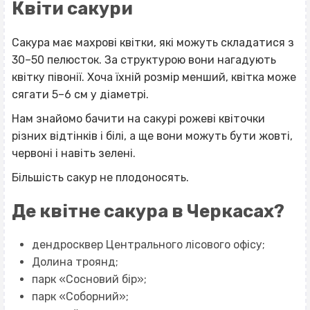
Квіти сакури
Сакура має махрові квітки, які можуть складатися з
30–50 пелюсток. За структурою вони нагадують
квітку півонії. Хоча їхній розмір менший, квітка може
сягати 5–6 см у діаметрі.
Нам знайомо бачити на сакурі рожеві квіточки
різних відтінків і білі, а ще вони можуть бути жовті,
червоні і навіть зелені.
Більшість сакур не плодоносять.
Де квітне сакура в Черкасах?
дендросквер Центрального лісового офісу;
Долина троянд;
парк «Сосновий бір»;
парк «Соборний»;