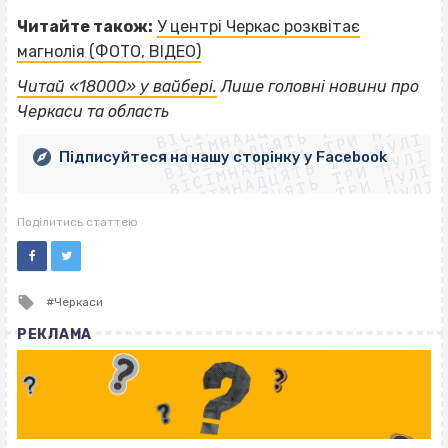
Читайте також:
У центрі Черкас розквітає
магнолія (ФОТО, ВІДЕО)
ВІСІМНАДЦЯТЬ ТРИ НУЛІ
Читай «18000» у вайбері.
Лише головні новини про
ВІСІМНАДЦЯТЬ ТРИ НУЛІ
ВІСІМНАДЦЯТЬ ТРИ НУЛІ
Черкаси та область
ВІСІМНАДЦЯТЬ ТРИ НУЛІ
ВІСІМНАДЦЯТЬ ТРИ НУЛІ
ВІСІМНАДЦЯТЬ ТРИ НУЛІ
Підписуйтеся на нашу сторінку у Facebook
ВІСІМНАДЦЯТЬ ТРИ НУЛІ
ВІСІМНАДЦЯТЬ ТРИ НУЛІ
Поділитись статтею
Tagged
Черкаси
with
РЕКЛАМА