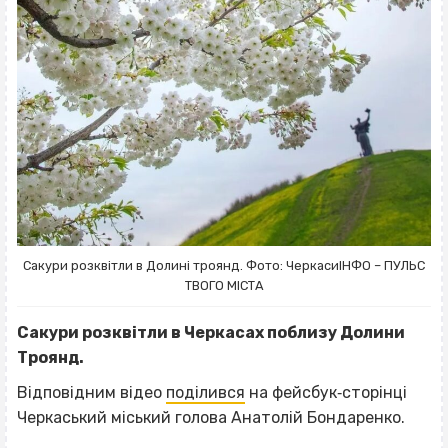
Сакури розквітли в Долині троянд. Фото: ЧеркасиІНФО – ПУЛЬС
ТВОГО МІСТА
Сакури розквітли в Черкасах поблизу Долини
Троянд.
Відповідним відео
поділився
на фейсбук‐сторінці
Черкаський міський голова Анатолій Бондаренко.