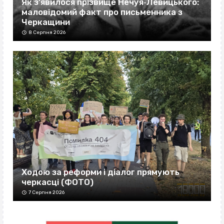
Як з’явилося прізвище Нечуя‐Левицького:
маловідомий факт про письменника з
Черкащини
8 Серпня 2026
Ходою за реформи і діалог прямують
черкасці (ФОТО)
7 Серпня 2026