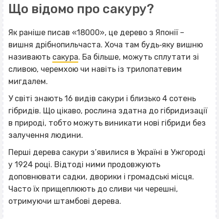
Що відомо про сакуру?
Як раніше писав «18000», це дерево з Японії –
вишня дрібнопильчаста. Хоча там будь‐яку вишню
називають
сакура
. Ба більше, можуть сплутати зі
сливою, черемхою чи навіть із трилопатевим
мигдалем.
У світі знають 16 видів сакури і близько 4 сотень
гібридів. Що цікаво, рослина здатна до гібридизації
в природі, тобто можуть виникати нові гібриди без
залучення людини.
Перші дерева сакури з’явилися в Україні в Ужгороді
у 1924 році. Відтоді ними продовжують
доповнювати садки, дворики і громадські місця.
Часто їх прищеплюють до сливи чи черешні,
отримуючи штамбові дерева.