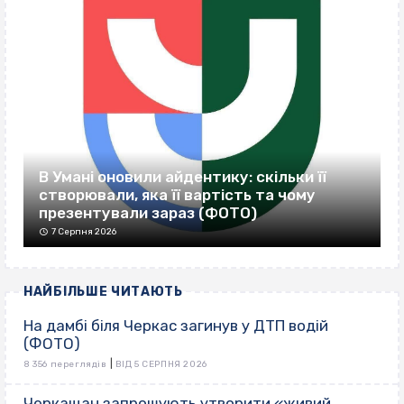
В Умані оновили айдентику: скільки її
створювали, яка її вартість та чому
презентували зараз (ФОТО)
7 Серпня 2026
НАЙБІЛЬШЕ ЧИТАЮТЬ
На дамбі біля Черкас загинув у ДТП водій
(ФОТО)
|
8 356 переглядів
ВІД 5 СЕРПНЯ 2026
Черкащан запрошують утворити «живий