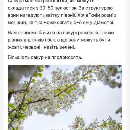
Сакура має махрові квітки, які можуть
складатися з 30–50 пелюсток. За структурою
вони нагадують квітку півонії. Хоча їхній розмір
менший, квітка може сягати 5–6 см у діаметрі.
Нам знайомо бачити на сакурі рожеві квіточки
різних відтінків і білі, а ще вони можуть бути
жовті, червоні і навіть зелені.
Більшість сакур не плодоносять.