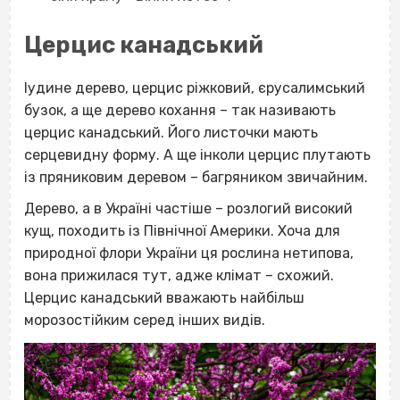
Церцис канадський
Іудине дерево, церцис ріжковий, єрусалимський
бузок, а ще дерево кохання – так називають
церцис канадський. Його листочки мають
серцевидну форму. А ще інколи церцис плутають
із пряниковим деревом – багряником звичайним.
Дерево, а в Україні частіше – розлогий високий
кущ, походить із Північної Америки. Хоча для
природної флори України ця рослина нетипова,
вона прижилася тут, адже клімат – схожий.
Церцис канадський вважають найбільш
морозостійким серед інших видів.