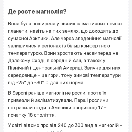
Де росте магнолія?
Вона була поширена у різних кліматичних поясах
планети, навіть на тих землях, що доходять до
сучасної Арктики. Але через зледеніння магнолії
залишилися у регіонах із більш комфортною
температурою. Вони зростають насамперед на
Далекому Сході, в середній Азії, а також у
Північній і Центральній Америці. Звичне для них
середовище – це гори, тому зимові температури
від -25
°
до -30
°
С для них норма.
В Європі раніше магнолії не росли, проте їх
привезли й акліматизували. Перші рослини
потрапили сюди з Америки наприкінці 17 –
початку 18 століття.
У світі відомо про від 240 до 300 видів магнолій –