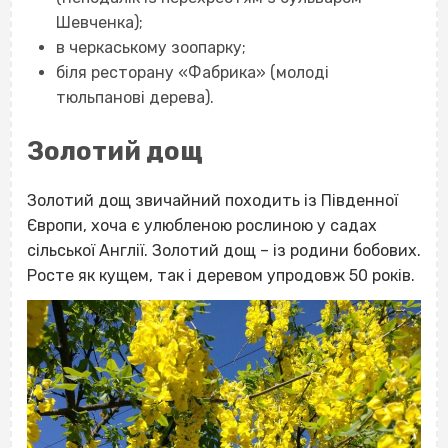
Шевченка);
в черкаському зоопарку;
біля ресторану «Фабрика» (молоді
тюльпанові дерева).
Золотий дощ
Золотий дощ звичайний походить із Південної
Європи, хоча є улюбленою рослиною у садах
сільської Англії. Золотий дощ – із родини бобових.
Росте як кущем, так і деревом упродовж 50 років.