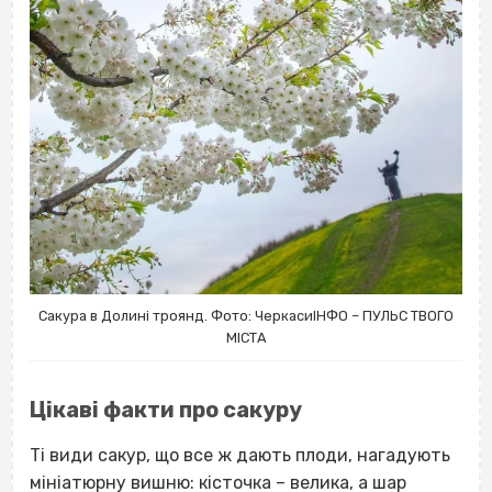
Сакура в Долині троянд. Фото: ЧеркасиІНФО – ПУЛЬС ТВОГО
МІСТА
Цікаві факти про сакуру
Ті види сакур, що все ж дають плоди, нагадують
мініатюрну вишню: кісточка – велика, а шар