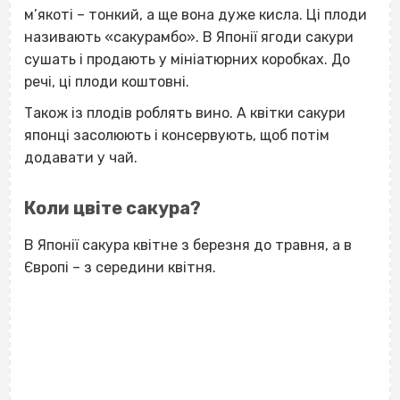
м’якоті – тонкий, а ще вона дуже кисла. Ці плоди
називають «сакурамбо». В Японії ягоди сакури
сушать і продають у мініатюрних коробках. До
речі, ці плоди коштовні.
Також із плодів роблять вино. А квітки сакури
японці засолюють і консервують, щоб потім
додавати у чай.
Коли цвіте сакура?
В Японії сакура квітне з березня до травня, а в
Європі – з середини квітня.