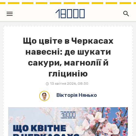
Що цвіте в Черкасах
навесні: де шукати
сакури, магнолії й
гліцинію
13 квітня 2026, 08:30
Вікторія Нянько