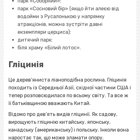
парк «Соборний»;
парк «Сосновий бір» (якщо йти алеєю від
водойми з Русалонькою у напрямку
атракціонів, можна зустріти давні
екземпляри церциса);
дитячий парк;
біля храму «Білий лотос».
Гліцинія
Це дерев’яниста ліаноподібна рослина. Гліцинія
походить із Середньої Азії, східної частини США і
тепер розповсюдилася по всьому світу. Та все ж
її батьківщиною вважають Китай.
Відомо про дев’ять видів гліцинії. Як садову,
вирощують гліцинію китайську, японську,
канадську (американську) і польську. Інколи вона
наростає так, що може зламати опору.