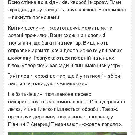
Воно стійке до шкідників, хвороб і морозу. Гілки
ліріодендрону блищать, наче воскові. Надломлені
– пахнуть прянощами.
Квітки рослини – жовтогарячі, можуть мати
зелені прожилки. Вони схожі на невеликі
тюльпани, що багаті на нектар. Виділяють
огірковий аромат, хоча дехто може вчути запах
шоколаду. Розпускаються по одній на кінцях
гілок, утворюючи каскади й піднімаючись угору.
Їхні плоди, схожі до тих, що й у магнолії – збірні
листянки, нагадують «шишечки».
На батьківщині тюльпанове дерево
використовують у промисловості. Його деревина
легка, міцна і легко піддається обробці. Також,
продаючи деревину тюльпанового дерева, у
Північній Америці її називають «жовта тополя».