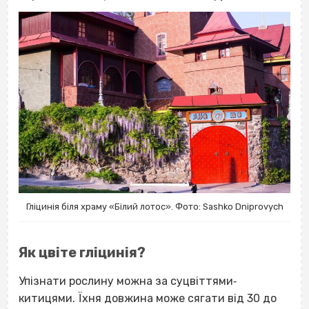
Гліцинія біля храму «Білий лотос». Фото: Sashko Dniprovych
Як цвіте гліцинія?
Упізнати рослину можна за суцвіттями‐
китицями. Їхня довжина може сягати від 30 до