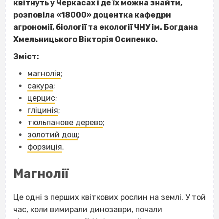
квітнуть у Черкасах і де їх можна знайти,
розповіла «18000» доцентка кафедри
агрономії, біології та екології ЧНУ ім. Богдана
Хмельницького Вікторія Осипенко.
Зміст:
магнолія
;
сакура
;
церцис
;
гліцинія
;
тюльпанове дерево
;
золотий дощ
;
форзиція
.
Магнолії
Це одні з перших квіткових рослин на землі. У той
час, коли вимирали динозаври, почали