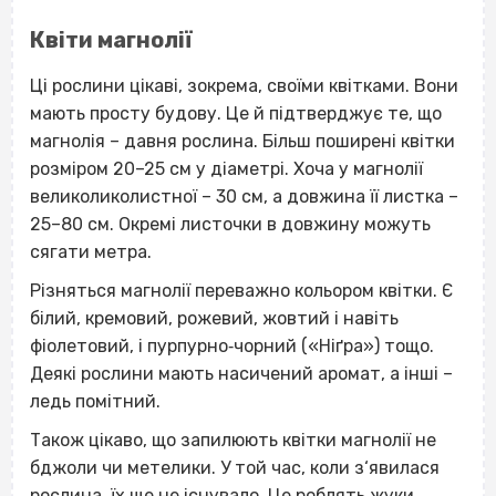
Квіти магнолії
Ці рослини цікаві, зокрема, своїми квітками. Вони
мають просту будову. Це й підтверджує те, що
магнолія – давня рослина. Більш поширені квітки
розміром 20–25 см у діаметрі. Хоча у магнолії
великоликолистної – 30 см, а довжина її листка –
25–80 см. Окремі листочки в довжину можуть
сягати метра.
Різняться магнолії переважно кольором квітки. Є
білий, кремовий, рожевий, жовтий і навіть
фіолетовий, і пурпурно‐чорний («Ніґра») тощо.
Деякі рослини мають насичений аромат, а інші –
ледь помітний.
Також цікаво, що запилюють квітки магнолії не
бджоли чи метелики. У той час, коли з‘явилася
рослина, їх ще не існувало. Це роблять жуки.