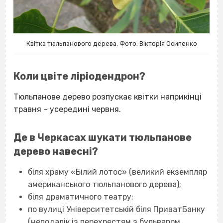
Квітка тюльпанового дерева. Фото: Вікторія Осипенко
Коли цвіте ліріодендрон?
Тюльпанове дерево розпускає квітки наприкінці
травня – усередині червня.
Де в Черкасах шукати тюльпанове
дерево навесні?
біля храму «Білий лотос» (великий екземпляр
американського тюльпанового дерева);
біля драматичного театру;
по вулиці Університетській біля ПриватБанку
(неподалік із перехрестям з бульваром