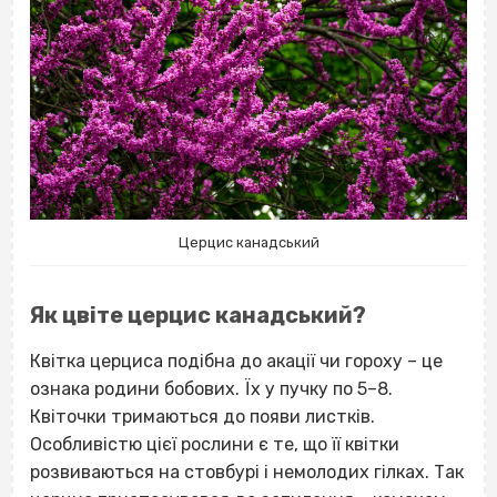
Церцис канадський
Як цвіте церцис канадський?
Квітка церциса подібна до акації чи гороху – це
ознака родини бобових. Їх у пучку по 5–8.
Квіточки тримаються до появи листків.
Особливістю цієї рослини є те, що її квітки
розвиваються на стовбурі і немолодих гілках. Так