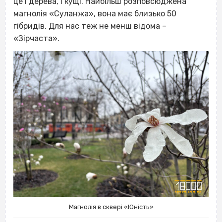
це і дерева, і кущі. Найбільш розповсюджена
магнолія «Суланжа», вона має близько 50
гібридів. Для нас теж не менш відома –
«Зірчаста».
Магнолія в сквері «Юність»