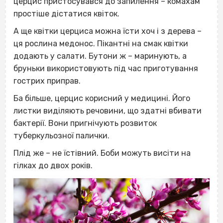
церцис пристосувався до запилення – комахам
простіше дістатися квіток.
А ще квітки церциса можна їсти хоч і з дерева –
ця рослина медонос. Пікантні на смак квітки
додають у салати. Бутони ж – маринують, а
бруньки використовують під час приготування
гострих приправ.
Ба більше, церцис корисний у медицині. Його
листки виділяють речовини, що здатні вбивати
бактерії. Вони пригнічують розвиток
туберкульозної палички.
Плід же – не їстівний. Боби можуть висіти на
гілках до двох років.