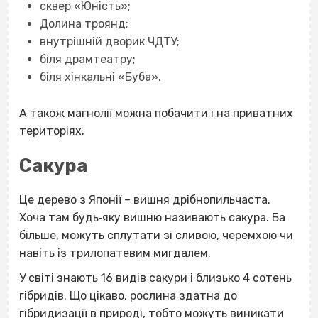
сквер «Юність»;
Долина троянд;
внутрішній дворик ЧДТУ;
біля драмтеатру;
біля хінкальні «Буба».
А також магнолії можна побачити і на приватних
територіях.
Сакура
Це дерево з Японії – вишня дрібнопильчаста.
Хоча там будь‐яку вишню називають сакура. Ба
більше, можуть сплутати зі сливою, черемхою чи
навіть із трилопатевим мигдалем.
У світі знають 16 видів сакури і близько 4 сотень
гібридів. Що цікаво, рослина здатна до
гібридизації в природі, тобто можуть виникати