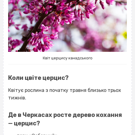
Квіт церцису канадського
Коли цвіте церцис?
Квітує рослина з початку травня близько трьох
тижнів.
Де в Черкасах росте дерево кохання
— церцис?