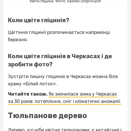
Квіти гліцинії. Фото: Sashko Dniprovych
Коли цвіте гліцинія?
Цвітіння гліцинії розпочинається наприкінці
березня.
Коли цвіте гліцинія в Черкасах і де
зробити фото?
Зустріти пишну гліцинію в Черкасах можна біля
храму «Білий лотос».
Читайте також.
Як змінилася зима у Черкасах
за 30 років: потепління, сніг і кліматичні аномалії.
Тюльпанове дерево
Дерево, що ніби квітне тюльпанами, є китайське і