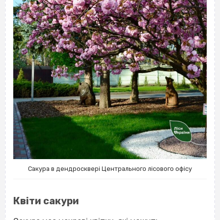
Сакура в дендросквері Центрального лісового офісу
Квіти сакури