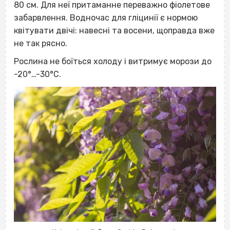
80 см. Для неї притаманне переважно фіолетове
забарвлення. Водночас для гліцинії є нормою
квітувати двічі: навесні та восени, щоправда вже
не так рясно.
Рослина не боїться холоду і витримує морози до
-20
°
…-30
°
С.