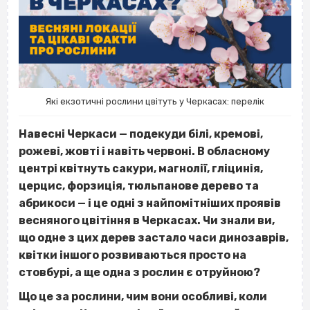
Які екзотичні рослини цвітуть у Черкасах: перелік
Навесні Черкаси — подекуди білі, кремові,
рожеві, жовті і навіть червоні. В обласному
центрі квітнуть сакури, магнолії, гліцинія,
церцис, форзиція, тюльпанове дерево та
абрикоси — і це одні з найпомітніших проявів
весняного цвітіння в Черкасах. Чи знали ви,
що одне з цих дерев застало часи динозаврів,
квітки іншого розвиваються просто на
стовбурі, а ще одна з рослин є отруйною?
Що це за рослини, чим вони особливі, коли