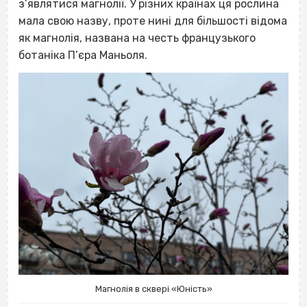
з’являтися магнолії. У різних країнах ця рослина
мала свою назву, проте нині для більшості відома
як магнолія, названа на честь французького
ботаніка П’єра Маньоля.
Магнолія в сквері «Юність»