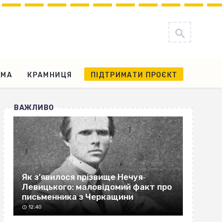
АМА
КРАМНИЦЯ
ПІДТРИМАТИ ПРОЄКТ
ВАЖЛИВО
Як з’явилося прізвище Нечуя‐
Левицького: маловідомий факт про
письменника з Черкащини
12:40