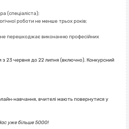
ра (спеціаліста);
гічної роботи не менше трьох років;
що не перешкоджає виконанню професійних
и
з 23 червня до 22 липня (включно).
Конкурсний
лайн‐навчання, вчителі мають повернутися у
ВІСІМНАДЦЯТЬ ТРИ НУЛІ
 Нас уже більше 5000!