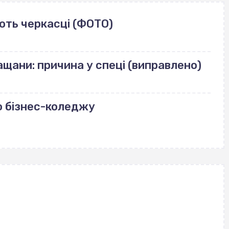
ють черкасці (ФОТО)
щани: причина у спеці (виправлено)
о бізнес-коледжу