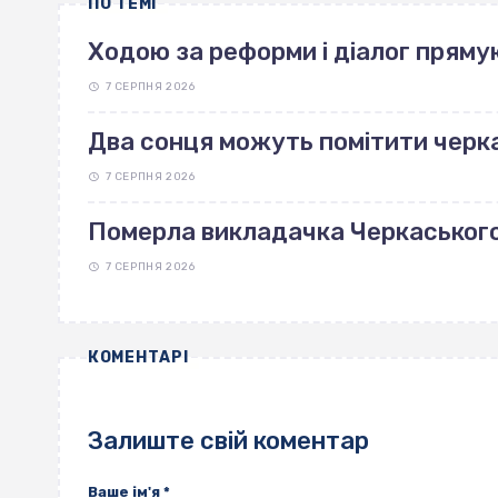
ПО ТЕМІ
Ходою за реформи і діалог пряму
7 СЕРПНЯ 2026
Два сонця можуть помітити черка
7 СЕРПНЯ 2026
Померла викладачка Черкаськог
7 СЕРПНЯ 2026
КОМЕНТАРІ
Залиште свій коментар
Ваше ім'я
*