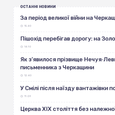
ОСТАННІ НОВИНИ
За період великої війни на Черка
15:40
Пішохід перебігав дорогу: на Зо
14:10
Як з’явилося прізвище Нечуя‐Лев
письменника з Черкащини
12:40
У Смілі після наїзду вантажівки 
11:09
Церква ХІХ століття без належно