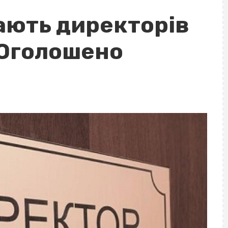
ають директорів
 Оголошено