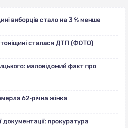
щині виборців стало на 3 % менше
лотоніщині сталася ДТП (ФОТО)
ицького: маловідомий факт про
померла 62‐річна жінка
ї документації: прокуратура