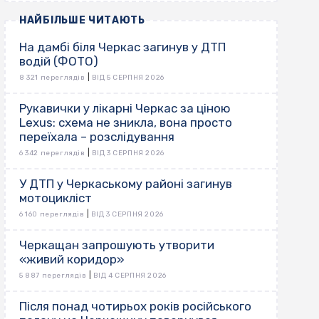
НАЙБІЛЬШЕ ЧИТАЮТЬ
На дамбі біля Черкас загинув у ДТП
водій (ФОТО)
|
8 321 переглядів
ВІД 5 СЕРПНЯ 2026
Рукавички у лікарні Черкас за ціною
Lexus: схема не зникла, вона просто
переїхала – розслідування
|
6 342 переглядів
ВІД 3 СЕРПНЯ 2026
У ДТП у Черкаському районі загинув
мотоцикліст
|
6 160 переглядів
ВІД 3 СЕРПНЯ 2026
Черкащан запрошують утворити
«живий коридор»
|
5 887 переглядів
ВІД 4 СЕРПНЯ 2026
Після понад чотирьох років російського