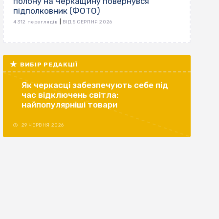
полону на Черкащину повернувся
підполковник (ФОТО)
|
4 312 переглядів
ВІД 5 СЕРПНЯ 2026
ВИБІР РЕДАКЦІЇ
Як черкасці забезпечують себе під
час відключень світла:
найпопулярніші товари
29 ЧЕРВНЯ 2026