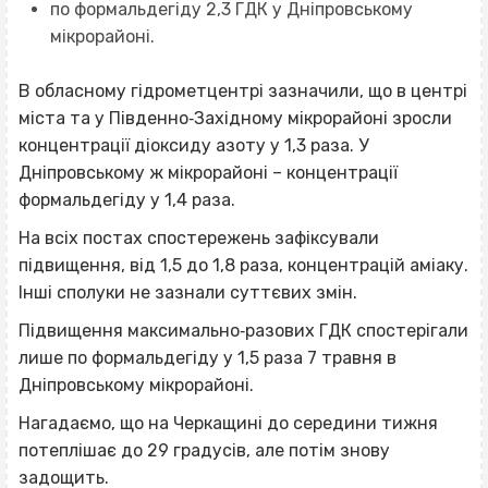
по формальдегіду 2,3 ГДК у Дніпровському
мікрорайоні.
В обласному гідрометцентрі зазначили, що в центрі
міста та у Південно‐Західному мікрорайоні зросли
концентрації діоксиду азоту у 1,3 раза. У
Дніпровському ж мікрорайоні – концентрації
формальдегіду у 1,4 раза.
На всіх постах спостережень зафіксували
підвищення, від 1,5 до 1,8 раза, концентрацій аміаку.
Інші сполуки не зазнали суттєвих змін.
Підвищення максимально‐разових ГДК спостерігали
лише по формальдегіду у 1,5 раза 7 травня в
Дніпровському мікрорайоні.
Нагадаємо, що на Черкащині до середини тижня
потеплішає до 29 градусів, але потім знову
задощить
.