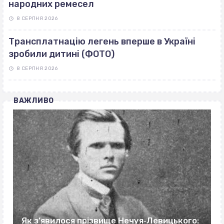
народних ремесел
8 СЕРПНЯ 2026
Трансплатнацію легень вперше в Україні
зробили дитині (ФОТО)
8 СЕРПНЯ 2026
ВАЖЛИВО
Як з’явилося прізвище Нечуя‐Левицького: