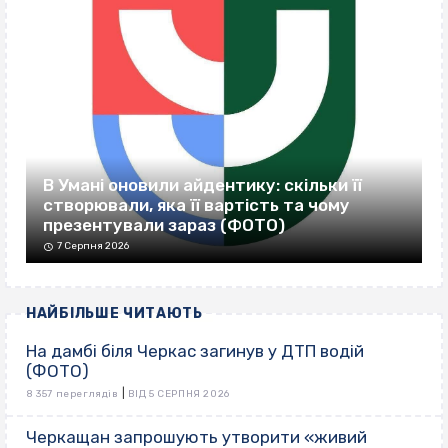
В Умані оновили айдентику: скільки її
створювали, яка її вартість та чому
презентували зараз (ФОТО)
7 Серпня 2026
НАЙБІЛЬШЕ ЧИТАЮТЬ
На дамбі біля Черкас загинув у ДТП водій
(ФОТО)
|
8 357 переглядів
ВІД 5 СЕРПНЯ 2026
Черкащан запрошують утворити «живий