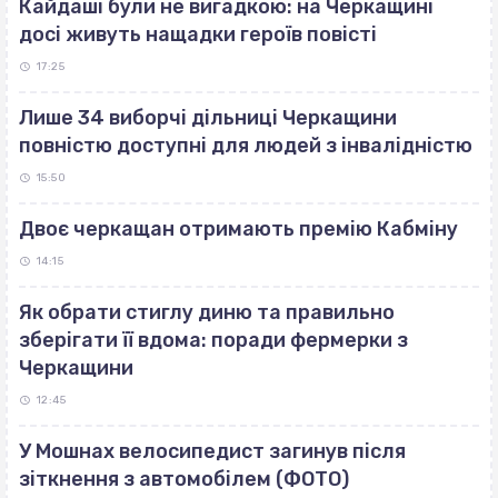
Кайдаші були не вигадкою: на Черкащині
досі живуть нащадки героїв повісті
17:25
Лише 34 виборчі дільниці Черкащини
повністю доступні для людей з інвалідністю
15:50
Двоє черкащан отримають премію Кабміну
14:15
Як обрати стиглу диню та правильно
зберігати її вдома: поради фермерки з
Черкащини
12:45
У Мошнах велосипедист загинув після
зіткнення з автомобілем (ФОТО)