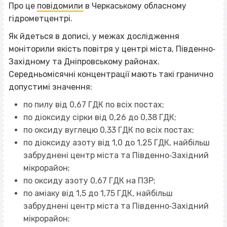
Про це
повідомили
в Черкаському обласному
гідрометцентрі.
Як йдеться в дописі, у межах дослідження
моніторили якість повітря у центрі міста, Південно‐
Західному та Дніпровському районах.
Середньомісячні концентрації мають такі гранично
допустимі значення:
по пилу від 0,67 ГДК по всіх постах;
по діоксиду сірки від 0,26 до 0,38 ГДК;
по оксиду вуглецю 0,33 ГДК по всіх постах;
по діоксиду азоту від 1,0 до 1,25 ГДК, найбільш
забруднені центр міста та Південно‐Західний
мікрорайон;
по оксиду азоту 0,67 ГДК на ПЗР;
по аміаку від 1,5 до 1,75 ГДК, найбільш
забруднені центр міста та Південно‐Західний
мікрорайон;