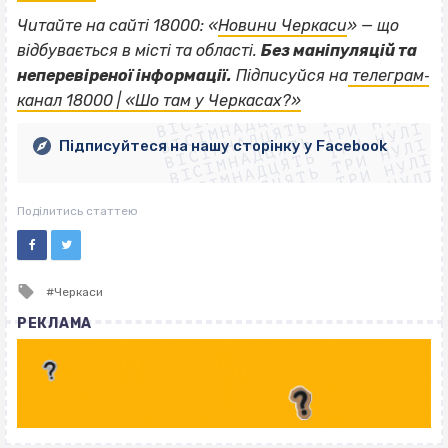
Читайте на сайті 18000: «
Новини Черкаси
» — що
відбувається в місті та області.
Без маніпуляцій та
ВІСІМНАДЦЯТЬ ТРИ НУЛІ
неперевіреної інформації.
Підписуйся на
телеграм‐
ВІСІМНАДЦЯТЬ ТРИ НУЛІ
ВІСІМНАДЦЯТЬ ТРИ НУЛІ
канал 18000 | «Шо там у Черкасах?»
ВІСІМНАДЦЯТЬ ТРИ НУЛІ
ВІСІМНАДЦЯТЬ ТРИ НУЛІ
ВІСІМНАДЦЯТЬ ТРИ НУЛІ
Підписуйтеся на нашу сторінку у Facebook
ВІСІМНАДЦЯТЬ ТРИ НУЛІ
ВІСІМНАДЦЯТЬ ТРИ НУЛІ
Поділитись статтею
Tagged
Черкаси
with
РЕКЛАМА