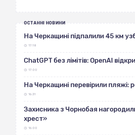
ОСТАННІ НОВИНИ
На Черкащині підпалили 45 км узб
17:18
ChatGPT без лімітів: OpenAI відк
17:00
На Черкащині перевірили пляжі: 
16:31
Захисника з Чорнобая нагородил
хрест»
16:00