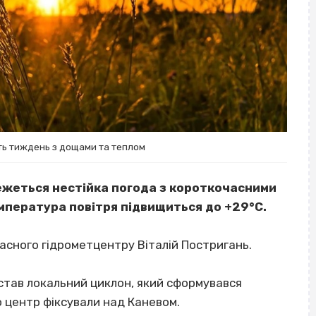
ть тиждень з дощами та теплом
жеться нестійка погода з короткочасними
мпература повітря підвищиться до +29°С.
асного гідрометцентру Віталій Постригань.
 став локальний циклон, який сформувався
о центр фіксували над Каневом.