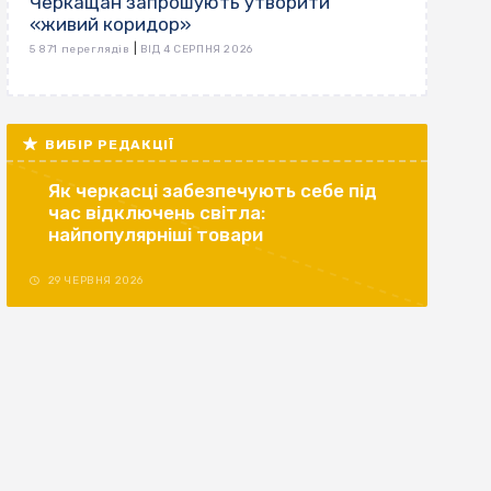
Черкащан запрошують утворити
«живий коридор»
|
5 871 переглядів
ВІД 4 СЕРПНЯ 2026
ВИБІР РЕДАКЦІЇ
Як черкасці забезпечують себе під
час відключень світла:
найпопулярніші товари
29 ЧЕРВНЯ 2026