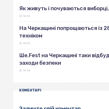
Як живуть і почуваються виборці,
14:00
На Черкащині попрощаються із 28
техніком
13:00
Ше.Fest на Черкащині таки відбу
заходи безпеки
10:00
КОМЕНТАРІ
Залиште свій коментар