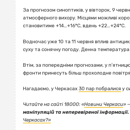
За прогнозом синоптиків, у вівторок, 9 чер
атмосферного вихору. Місцями можливі коро
становитиме +14…+16°С, вдень +22…+24°С.
Водночас уже 10 та 11 червня вплив антици
суху та сонячну погоду. Денна температура 
Втім, за попередніми прогнозами, у п’ятниц
фронти принесуть більш прохолодне повітря,
Нагадаємо, у Черкасах
30 пар побралися
у с
Читайте на сайті 18000: «
Новини Черкаси
» 
маніпуляцій та неперевіреної інформації.
Черкасах?»