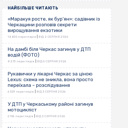
НАЙБІЛЬШЕ ЧИТАЮТЬ
«Маракуя росте, як бур’ян»: садівник із
Черкащини розповів секрети
вирощування екзотики
|
14 405 переглядів
ВІД 2 СЕРПНЯ 2026
На дамбі біля Черкас загинув у ДТП
водій (ФОТО)
|
8 273 переглядів
ВІД 5 СЕРПНЯ 2026
Рукавички у лікарні Черкас за ціною
Lexus: схема не зникла, вона просто
переїхала – розслідування
|
6 329 переглядів
ВІД 3 СЕРПНЯ 2026
У ДТП у Черкаському районі загинув
мотоцикліст
|
6 155 переглядів
ВІД 3 СЕРПНЯ 2026