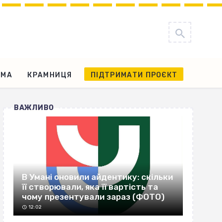
АМА
КРАМНИЦЯ
ПІДТРИМАТИ ПРОЄКТ
ВАЖЛИВО
В Умані оновили айдентику: скільки
її створювали, яка її вартість та
чому презентували зараз (ФОТО)
12:02