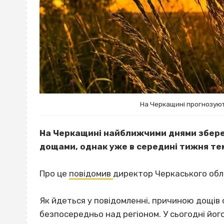
На Черкащині прогнозую
На Черкащині найближчими днями збере
дощами, однак уже в середині тижня те
Про це
повідомив
директор Черкаського обл
Як йдеться у повідомленні, причиною дощів
безпосередньо над регіоном. У сьогодні йог