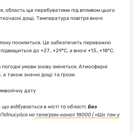
вня, область ще перебуватиме під впливом цього
ткочасні дощі. Температура повітря вночі
клону посилиться. Це забезпечить переважно
підвищиться до +27…+29°С, а вночі +13…+18°С.
ю погодні умови знову зміняться. Атмосферні
 а також значні дощі та грози.
имволічну дату
— що відбувається в місті та області.
Без
Підписуйся на
телеграм‐канал 18000 | «Шо там у
ВІСІМНАДЦЯТЬ ТРИ НУЛІ
ВІСІМНАДЦЯТЬ ТРИ НУЛІ