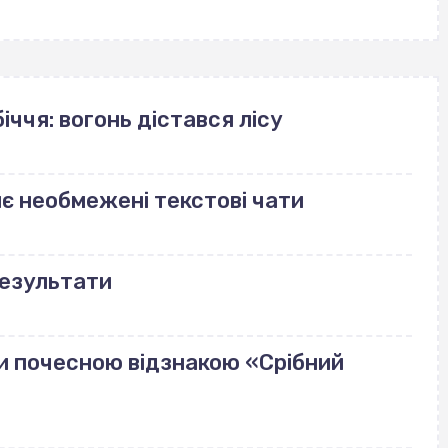
іччя: вогонь дістався лісу
риє необмежені текстові чати
результати
и почесною відзнакою «Срібний