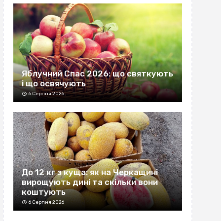
Яблучний Спас 2026: що святкують
і що освячують
6 Серпня 2026
До 12 кг з куща: як на Черкащині
вирощують дині та скільки вони
коштують
6 Серпня 2026