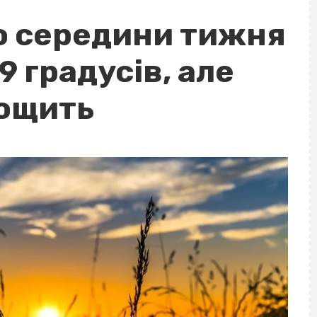
о середини тижня
9 градусів, але
дощить