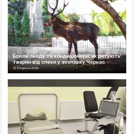
Брили льоду та кондиціонери: як рятують
тварин від спеки у зоопарку Черкас
5 Серпня 2026