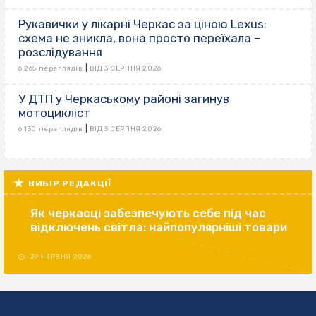
Рукавички у лікарні Черкас за ціною Lexus:
схема не зникла, вона просто переїхала –
розслідування
|
6 265 переглядів
ВІД 3 СЕРПНЯ 2026
У ДТП у Черкаському районі загинув
мотоцикліст
|
6 130 переглядів
ВІД 3 СЕРПНЯ 2026
ВИБІР РЕДАКЦІЇ
Як черкасці забезпечують себе під час
відключень світла: найпопулярніші товари
29 ЧЕРВНЯ 2026