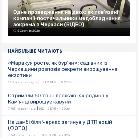
Одне провадження на двох: як пов’язані
компанії‐постачальники медобладнання,
зокрема в Черкаси (ВІДЕО)
5 Серпня 2026
НАЙБІЛЬШЕ ЧИТАЮТЬ
«Маракуя росте, як бур’ян»: садівник із
Черкащини розповів секрети вирощування
екзотики
|
14 357 переглядів
ВІД 2 СЕРПНЯ 2026
Отримали 50 тонн врожаю: як родина у
Кам’янці вирощує кавуни
|
7 755 переглядів
ВІД 1 СЕРПНЯ 2026
На дамбі біля Черкас загинув у ДТП водій
(ФОТО)
|
7 361 переглядів
ВІД 5 СЕРПНЯ 2026