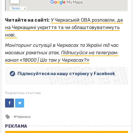
Читайте на сайті:
У Черкаській ОВА розповіли, де
на Черкащині укриття та чи облаштовуватимуть
нові.
Моніторинг ситуації в Черкасах та Україні під час
ВІСІМНАДЦЯТЬ ТРИ НУЛІ
масових ракетних атак.
Підписуйся на телеграм‐
ВІСІМНАДЦЯТЬ ТРИ НУЛІ
ВІСІМНАДЦЯТЬ ТРИ НУЛІ
канал «18000 | Шо там у Черкасах?»
ВІСІМНАДЦЯТЬ ТРИ НУЛІ
ВІСІМНАДЦЯТЬ ТРИ НУЛІ
ВІСІМНАДЦЯТЬ ТРИ НУЛІ
Підписуйтеся на нашу сторінку у Facebook
ВІСІМНАДЦЯТЬ ТРИ НУЛІ
ВІСІМНАДЦЯТЬ ТРИ НУЛІ
Поділитись статтею
Tagged
Черкаси
with
РЕКЛАМА