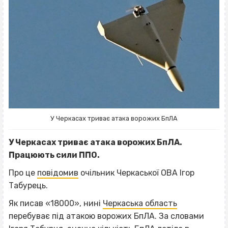
У Черкасах триває атака ворожих БпЛА
У Черкасах триває атака ворожих БпЛА.
Працюють сили ППО.
Про це
повідомив
очільник Черкаської ОВА Ігор
Табурець.
Як писав «18000», нині
Черкаська область
перебуває під атакою ворожих БпЛА. За словами