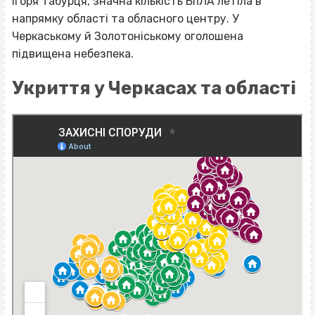
Ігоря Табурця, значна кількість БпЛА летіла в
напрямку області та обласного центру. У
Черкаському й Золотоніському оголошена
підвищена небезпека.
Укриття у Черкасах та області