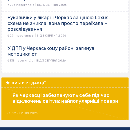
|
7 786 переглядів
ВІД 5 СЕРПНЯ 2026
Рукавички у лікарні Черкас за ціною Lexus:
схема не зникла, вона просто переїхала –
розслідування
|
6 271 переглядів
ВІД 3 СЕРПНЯ 2026
У ДТП у Черкаському районі загинув
мотоцикліст
|
6 133 переглядів
ВІД 3 СЕРПНЯ 2026
ВИБІР РЕДАКЦІЇ
Як черкасці забезпечують себе під час
відключень світла: найпопулярніші товари
29 ЧЕРВНЯ 2026