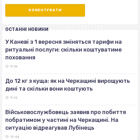
ОСТАННІ НОВИНИ
У Каневі з 1 вересня зміняться тарифи на
ритуальні послуги: скільки коштуватиме
поховання
11:35
До 12 кг з куща: як на Черкащині вирощують
дині та скільки вони коштують
11:15
Військовослужбовець заявив про побиття
побратимом у частині на Черкащині. На
ситуацію відреагував Лубінець
10:44