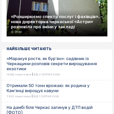
«Розширюємо спектр послуг і фахівців», –
нова директорка черкаської «Астри»
розповіла про зміни у закладі
09:00
НАЙБІЛЬШЕ ЧИТАЮТЬ
«Маракуя росте, як бур’ян»: садівник із
Черкащини розповів секрети вирощування
екзотики
|
14 362 переглядів
ВІД 2 СЕРПНЯ 2026
Отримали 50 тонн врожаю: як родина у
Кам’янці вирощує кавуни
|
7 820 переглядів
ВІД 1 СЕРПНЯ 2026
На дамбі біля Черкас загинув у ДТП водій
(ФОТО)