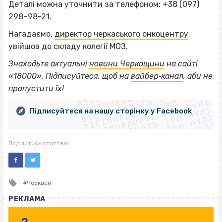
Деталі можна уточнити за телефоном: +38 (097)
298–98-21.
Нагадаємо,
директор черкаського онкоцентру
увійшов до складу колегії МОЗ.
Знаходьте актуальні
новини Черкащини
на сайті
ВІСІМНАДЦЯТЬ ТРИ НУЛІ
«18000». Підписуйтеся, щоб на
вайбер‐канал
, аби не
ВІСІМНАДЦЯТЬ ТРИ НУЛІ
ВІСІМНАДЦЯТЬ ТРИ НУЛІ
пропустити їх!
ВІСІМНАДЦЯТЬ ТРИ НУЛІ
ВІСІМНАДЦЯТЬ ТРИ НУЛІ
ВІСІМНАДЦЯТЬ ТРИ НУЛІ
Підписуйтеся на нашу сторінку у Facebook
ВІСІМНАДЦЯТЬ ТРИ НУЛІ
ВІСІМНАДЦЯТЬ ТРИ НУЛІ
Поділитись статтею
Tagged
Черкаси
with
РЕКЛАМА