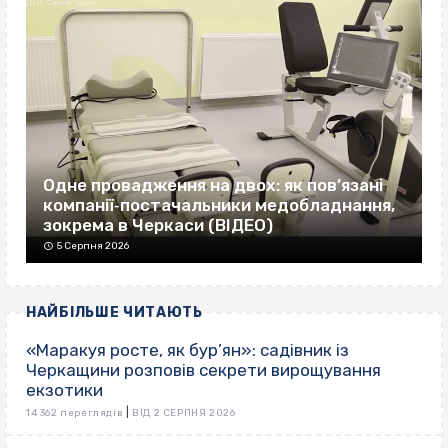
Одне провадження на двох: як пов’язані
компанії‐постачальники медобладнання,
зокрема в Черкаси (ВІДЕО)
5 Серпня 2026
НАЙБІЛЬШЕ ЧИТАЮТЬ
«Маракуя росте, як бур’ян»: садівник із
Черкащини розповів секрети вирощування
екзотики
|
14 362 переглядів
ВІД 2 СЕРПНЯ 2026