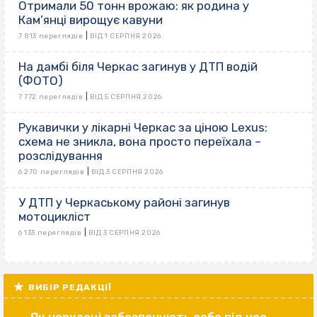
Отримали 50 тонн врожаю: як родина у
Кам’янці вирощує кавуни
|
7 813 переглядів
ВІД 1 СЕРПНЯ 2026
На дамбі біля Черкас загинув у ДТП водій
(ФОТО)
|
7 772 переглядів
ВІД 5 СЕРПНЯ 2026
Рукавички у лікарні Черкас за ціною Lexus:
схема не зникла, вона просто переїхала –
розслідування
|
6 270 переглядів
ВІД 3 СЕРПНЯ 2026
У ДТП у Черкаському районі загинув
мотоцикліст
|
6 133 переглядів
ВІД 3 СЕРПНЯ 2026
ВИБІР РЕДАКЦІЇ
Як черкасці забезпечують себе під час