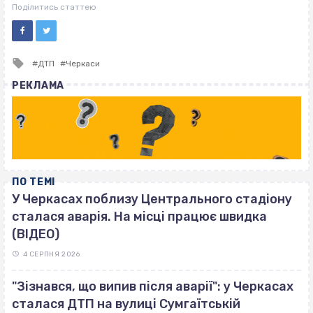
ВІСІМНАДЦЯТЬ ТРИ НУЛІ
Поділитись статтею
Tagged
ДТП
Черкаси
with
РЕКЛАМА
ПО ТЕМІ
У Черкасах поблизу Центрального стадіону
сталася аварія. На місці працює швидка
(ВІДЕО)
4 СЕРПНЯ 2026
"Зізнався, що випив після аварії": у Черкасах
сталася ДТП на вулиці Сумгаїтській