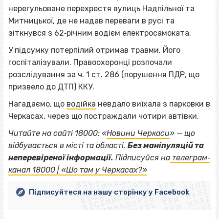
нерегульоване перехрестя вулиць Надпільної та
Митницької, де не надав переваги в русі та
зіткнувся з 62‐річним водієм електросамоката.
У підсумку потерпілий отримав травми. Його
госпіталізували. Правоохоронці розпочали
розслідування за ч. 1 ст. 286 (порушення ПДР, що
призвело до ДТП) ККУ.
Нагадаємо, що
водійка
невдало виїхала з парковки в
Черкасах, через що постраждали чотири автівки.
Читайте на сайті 18000: «
Новини Черкаси
» — що
відбувається в місті та області.
Без маніпуляцій та
ВІСІМНАДЦЯТЬ ТРИ НУЛІ
неперевіреної інформації.
Підписуйся на
телеграм‐
ВІСІМНАДЦЯТЬ ТРИ НУЛІ
ВІСІМНАДЦЯТЬ ТРИ НУЛІ
канал 18000 | «Шо там у Черкасах?»
ВІСІМНАДЦЯТЬ ТРИ НУЛІ
ВІСІМНАДЦЯТЬ ТРИ НУЛІ
ВІСІМНАДЦЯТЬ ТРИ НУЛІ
Підписуйтеся на нашу сторінку у Facebook
ВІСІМНАДЦЯТЬ ТРИ НУЛІ