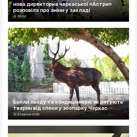
нова директорка черкаської «Астри»
розповіла про зміни у закладі
09:00
Брили льоду та кондиціонери: як рятують
тварин від спеки у зоопарку Черкас
5 Серпня 2026