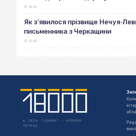
14:10
Як з’явилося прізвище Нечуя‐Лев
письменника з Черкащини
12:40
Зас
Копі
інте
абза
© 2026 "18000" –
НОВИНИ
Реда
ЧЕРКАС
викл