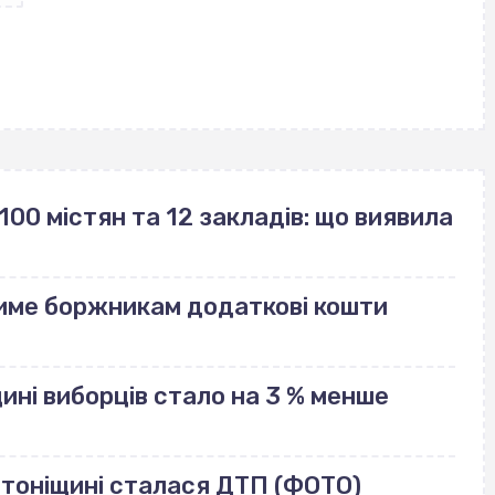
100 містян та 12 закладів: що виявила
име боржникам додаткові кошти
щині виборців стало на 3 % менше
лотоніщині сталася ДТП (ФОТО)