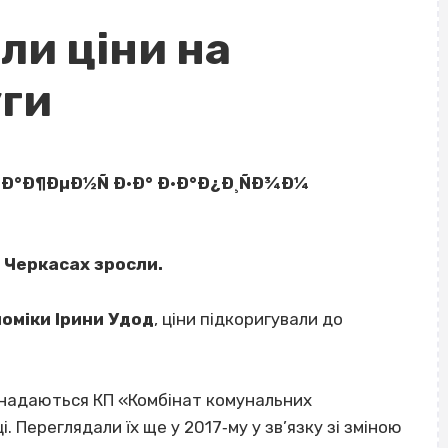
ли ціни на
уги
у Черкасах зросли.
оміки Ірини Удод
, ціни підкоригували до
кі надаються КП «Комбінат комунальних
 Переглядали їх ще у 2017‐му у зв’язку зі зміною