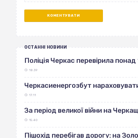
ОСТАННІ НОВИНИ
Поліція Черкас перевірила понад 
18:39
Черкасиенергозбут нараховуват
17:11
За період великої війни на Черка
15:40
Пішохід перебігав дорогу: на Зо