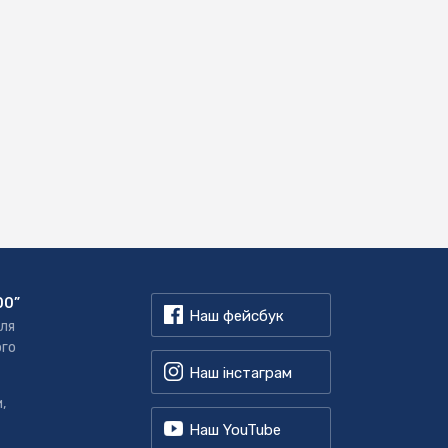
00”
Наш фейсбук
для
ого
Наш інстаграм
,
Наш YouTube