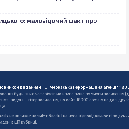
ицького: маловідомий факт про
новником видання є ГО “Черкаська інформаційна агенція 180
ювання будь-яких матеріалів можливе лише за умови посилання (
рнет-видань - гіперпосилання) на сайт 18000.com.ua не далі друг
цу.
кція не впливає на зміст блогів і не несе відповідальності за думки
адені в цій рубриці.