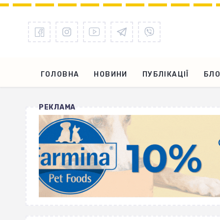
ГОЛОВНА
НОВИНИ
ПУБЛІКАЦІЇ
БЛО
РЕКЛАМА