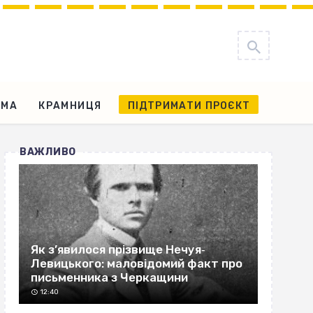
АМА
КРАМНИЦЯ
ПІДТРИМАТИ ПРОЄКТ
ВАЖЛИВО
Як з’явилося прізвище Нечуя‐
Левицького: маловідомий факт про
письменника з Черкащини
12:40