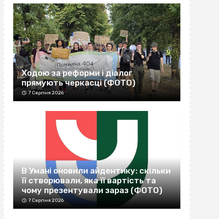
Ходою за реформи і діалог
прямують черкасці (ФОТО)
7 Серпня 2026
В Умані оновили айдентику: скільки
її створювали, яка її вартість та
чому презентували зараз (ФОТО)
7 Серпня 2026