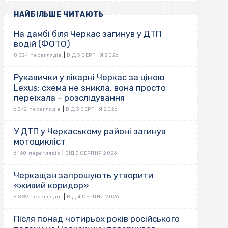
НАЙБІЛЬШЕ ЧИТАЮТЬ
На дамбі біля Черкас загинув у ДТП
водій (ФОТО)
|
8 324 переглядів
ВІД 5 СЕРПНЯ 2026
Рукавички у лікарні Черкас за ціною
Lexus: схема не зникла, вона просто
переїхала – розслідування
|
6 342 переглядів
ВІД 3 СЕРПНЯ 2026
У ДТП у Черкаському районі загинув
мотоцикліст
|
6 160 переглядів
ВІД 3 СЕРПНЯ 2026
Черкащан запрошують утворити
«живий коридор»
|
5 889 переглядів
ВІД 4 СЕРПНЯ 2026
Після понад чотирьох років російського