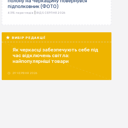
полону на Черкащину повернувся
підполковник (ФОТО)
|
4 315 переглядів
ВІД 5 СЕРПНЯ 2026
ВИБІР РЕДАКЦІЇ
Як черкасці забезпечують себе під
час відключень світла:
найпопулярніші товари
29 ЧЕРВНЯ 2026