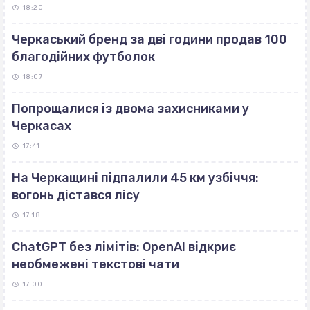
18:20
Черкаський бренд за дві години продав 100
благодійних футболок
18:07
Попрощалися із двома захисниками у
Черкасах
17:41
На Черкащині підпалили 45 км узбіччя:
вогонь дістався лісу
17:18
ChatGPT без лімітів: OpenAI відкриє
необмежені текстові чати
17:00