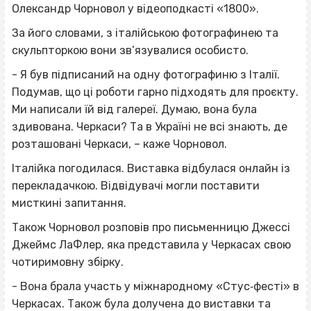
Олександр Чорновол у відеоподкасті «1800».
За його словами, з італійською фотографинею та
скульпторкою вони зв’язувалися особисто.
- Я був підписаний на одну фотографиню з Італії.
Подумав, що ці роботи гарно підходять для проєкту.
Ми написали їй від галереї. Думаю, вона була
здивована. Черкаси? Та в Україні не всі знають, де
розташовані Черкаси, – каже Чорновол.
Італійка погодилася. Виставка відбулася онлайн із
перекладачкою. Відвідувачі могли поставити
мисткині запитання.
Також Чорновол розповів про письменницю Джессі
Джеймс ЛаФлер, яка представила у Черкасах свою
чотиримовну збірку.
- Вона брала участь у міжнародному «Стус‐фесті» в
Черкасах. Також була долучена до виставки та