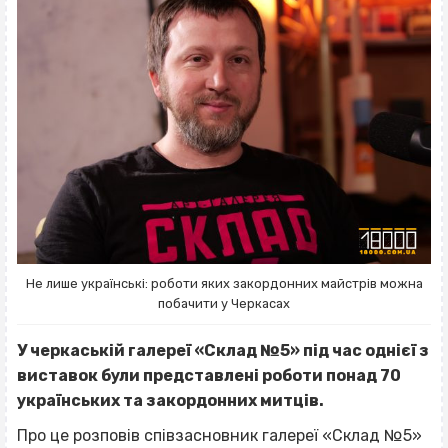
Не лише українські: роботи яких закордонних майстрів можна
побачити у Черкасах
У черкаській галереї «Склад №5» під час однієї з
виставок були представлені роботи понад 70
українських та закордонних митців.
Про це розповів співзасновник галереї «Склад №5»