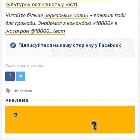
культурну освіченість у місті.
Читайте більше
черкаських новин
– важливі події
ВІСІМНАДЦЯТЬ ТРИ НУЛІ
для громади. Знайомся з командою «18000» в
ВІСІМНАДЦЯТЬ ТРИ НУЛІ
ВІСІМНАДЦЯТЬ ТРИ НУЛІ
інстаграм @18000_team
ВІСІМНАДЦЯТЬ ТРИ НУЛІ
ВІСІМНАДЦЯТЬ ТРИ НУЛІ
ВІСІМНАДЦЯТЬ ТРИ НУЛІ
Підписуйтеся на нашу сторінку у Facebook
ВІСІМНАДЦЯТЬ ТРИ НУЛІ
ВІСІМНАДЦЯТЬ ТРИ НУЛІ
Поділитись статтею
Tagged
Черкаси
with
РЕКЛАМА