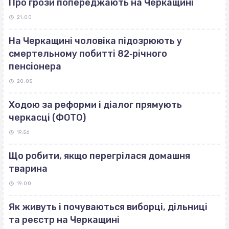
Про грози попереджають на Черкащині
21:00
На Черкащині чоловіка підозрюють у
смертельному побитті 82‐річного
пенсіонера
20:05
Ходою за реформи і діалог прямують
черкасці (ФОТО)
19:56
Що робити, якщо перегрілася домашня
тварина
19:00
Як живуть і почуваються виборці, дільниці
та реєстр на Черкащині