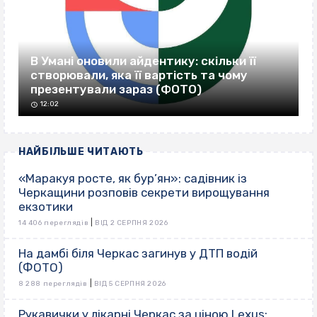
В Умані оновили айдентику: скільки її
створювали, яка її вартість та чому
презентували зараз (ФОТО)
12:02
НАЙБІЛЬШЕ ЧИТАЮТЬ
«Маракуя росте, як бур’ян»: садівник із
Черкащини розповів секрети вирощування
екзотики
|
14 406 переглядів
ВІД 2 СЕРПНЯ 2026
На дамбі біля Черкас загинув у ДТП водій
(ФОТО)
|
8 288 переглядів
ВІД 5 СЕРПНЯ 2026
Рукавички у лікарні Черкас за ціною Lexus: