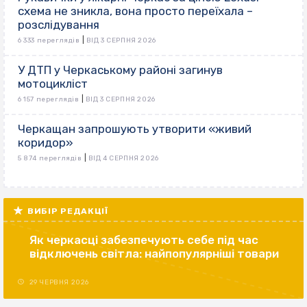
схема не зникла, вона просто переїхала –
розслідування
|
6 333 переглядів
ВІД 3 СЕРПНЯ 2026
У ДТП у Черкаському районі загинув
мотоцикліст
|
6 157 переглядів
ВІД 3 СЕРПНЯ 2026
Черкащан запрошують утворити «живий
коридор»
|
5 874 переглядів
ВІД 4 СЕРПНЯ 2026
ВИБІР РЕДАКЦІЇ
Як черкасці забезпечують себе під час
відключень світла: найпопулярніші товари
29 ЧЕРВНЯ 2026