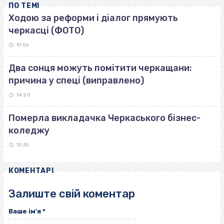
ПО ТЕМІ
Ходою за реформи і діалог прямують
черкасці (ФОТО)
19:56
Два сонця можуть помітити черкащани:
причина у спеці (виправлено)
14:20
Померла викладачка Черкаського бізнес-
коледжу
13:35
КОМЕНТАРІ
Залиште свій коментар
Ваше ім'я
*