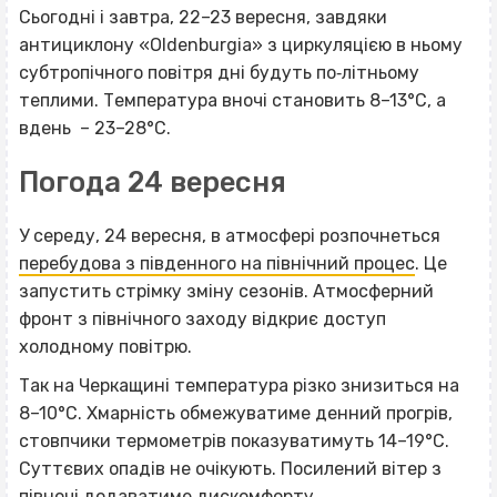
Сьогодні і завтра, 22–23 вересня, завдяки
антициклону «Oldenburgia» з циркуляцією в ньому
субтропічного повітря дні будуть по‐літньому
теплими. Температура вночі становить 8–13°С, а
вдень – 23–28°С.
Погода 24 вересня
У середу, 24 вересня, в атмосфері розпочнеться
перебудова з південного на північний процес
. Це
запустить стрімку зміну сезонів. Атмосферний
фронт з північного заходу відкриє доступ
холодному повітрю.
Так на Черкащині температура різко знизиться на
8–10°С. Хмарність обмежуватиме денний прогрів,
стовпчики термометрів показуватимуть 14–19°С.
Суттєвих опадів не очікують. Посилений вітер з
півночі додаватиме дискомфорту.