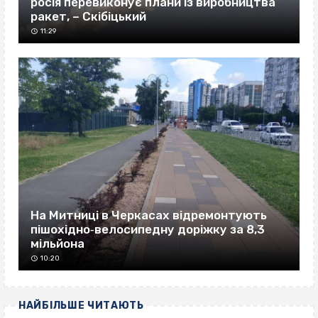
росія перевиконує плани із виробництва
ракет, – Скібіцький
11:29
На Митниці в Черкасах відремонтують
пішохідно‐велосипедну доріжку за 8,3
мільйона
10:20
НАЙБІЛЬШЕ ЧИТАЮТЬ