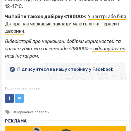
12–17ºС.
Читайте також добірку «18000»:
У центрі або біля
Дніпра: які черкаські заклади мають літні тераси і
дворики
.
Відеоісторії про черкащан, добірки корисностей та
ВІСІМНАДЦЯТЬ ТРИ НУЛІ
залаштунки життя команди «18000» -
підписуйся на
ВІСІМНАДЦЯТЬ ТРИ НУЛІ
ВІСІМНАДЦЯТЬ ТРИ НУЛІ
наш інстаграм
.
ВІСІМНАДЦЯТЬ ТРИ НУЛІ
ВІСІМНАДЦЯТЬ ТРИ НУЛІ
ВІСІМНАДЦЯТЬ ТРИ НУЛІ
Підписуйтеся на нашу сторінку у Facebook
ВІСІМНАДЦЯТЬ ТРИ НУЛІ
ВІСІМНАДЦЯТЬ ТРИ НУЛІ
Поділитись статтею
Tagged
Черкаська область
with
РЕКЛАМА