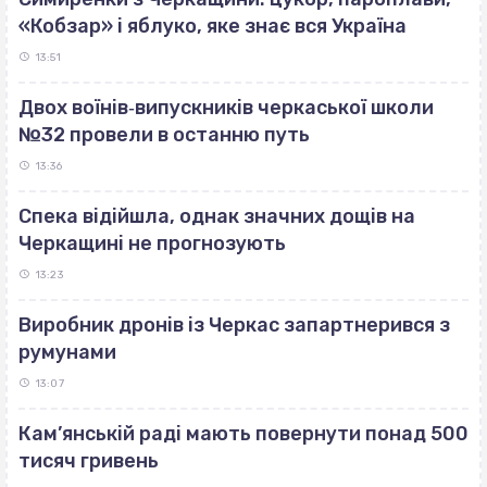
«Кобзар» і яблуко, яке знає вся Україна
13:51
Двох воїнів‐випускників черкаської школи
№32 провели в останню путь
13:36
Спека відійшла, однак значних дощів на
Черкащині не прогнозують
13:23
Виробник дронів із Черкас запартнерився з
румунами
13:07
Кам’янській раді мають повернути понад 500
тисяч гривень