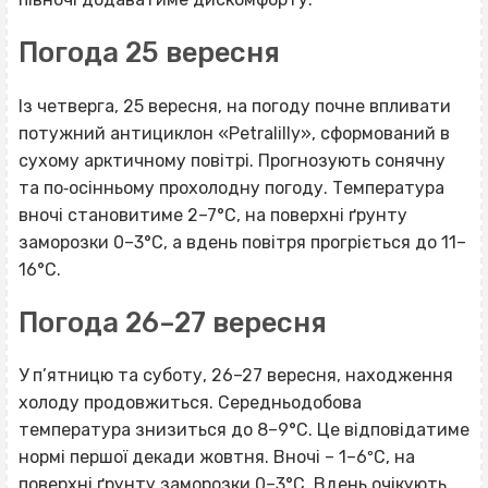
Погода 25 вересня
Із четверга, 25 вересня, на погоду почне впливати
потужний антициклон «Petralilly», сформований в
сухому арктичному повітрі. Прогнозують сонячну
та по‐осінньому прохолодну погоду. Температура
вночі становитиме 2–7°С, на поверхні ґрунту
заморозки 0–3°С, а вдень повітря прогріється до 11–
16°С.
Погода 26–27 вересня
У п’ятницю та суботу, 26–27 вересня, находження
холоду продовжиться. Середньодобова
температура знизиться до 8–9°С. Це відповідатиме
нормі першої декади жовтня. Вночі
–
1–6ºС, на
поверхні ґрунту заморозки 0–3°С. Вдень очікують