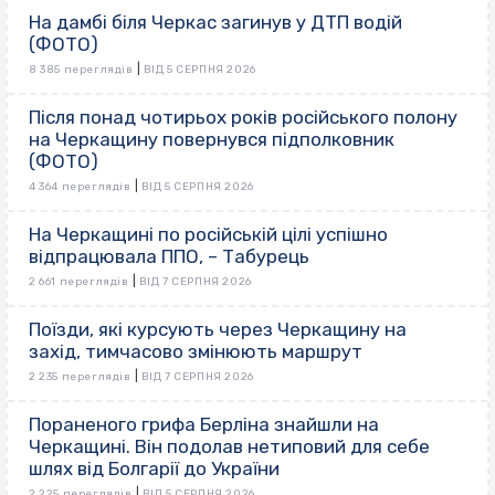
На дамбі біля Черкас загинув у ДТП водій
(ФОТО)
|
8 385 переглядів
ВІД 5 СЕРПНЯ 2026
Після понад чотирьох років російського полону
на Черкащину повернувся підполковник
(ФОТО)
|
4 364 переглядів
ВІД 5 СЕРПНЯ 2026
На Черкащині по російській цілі успішно
відпрацювала ППО, – Табурець
|
2 661 переглядів
ВІД 7 СЕРПНЯ 2026
Поїзди, які курсують через Черкащину на
захід, тимчасово змінюють маршрут
|
2 235 переглядів
ВІД 7 СЕРПНЯ 2026
Пораненого грифа Берліна знайшли на
Черкащині. Він подолав нетиповий для себе
шлях від Болгарії до України
|
2 225 переглядів
ВІД 5 СЕРПНЯ 2026