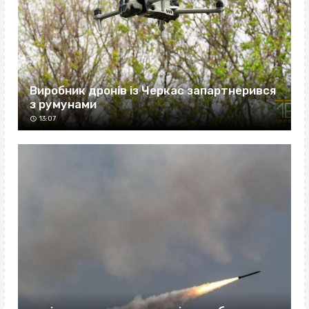
Виробник дронів із Черкас запартнерився
з румунами
13:07