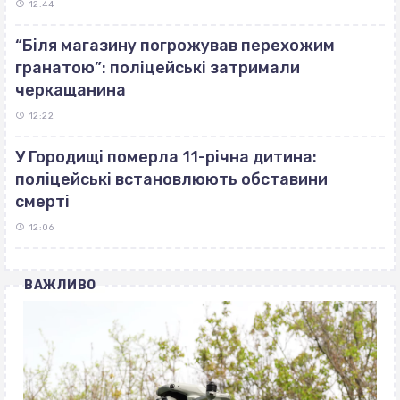
12:44
“Біля магазину погрожував перехожим
гранатою”: поліцейські затримали
черкащанина
12:22
У Городищі померла 11-річна дитина:
поліцейські встановлюють обставини
смерті
12:06
ВАЖЛИВО