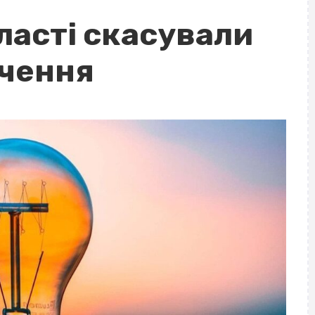
ласті скасували
ючення