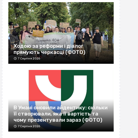
Ходою за реформи і діалог
прямують черкасці (ФОТО)
7 Серпня 2026
В Умані оновили айдентику: скільки
її створювали, яка її вартість та
чому презентували зараз (ФОТО)
7 Серпня 2026