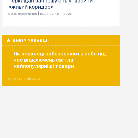
Черкащан запрошують утворити
«живий коридор»
|
5 846 переглядів
ВІД 4 СЕРПНЯ 2026
ВИБІР РЕДАКЦІЇ
Як черкасці забезпечують себе під
час відключень світла:
найпопулярніші товари
29 ЧЕРВНЯ 2026