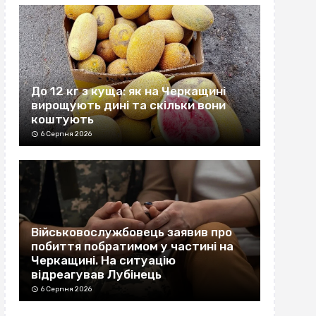
До 12 кг з куща: як на Черкащині
вирощують дині та скільки вони
коштують
6 Серпня 2026
Військовослужбовець заявив про
побиття побратимом у частині на
Черкащині. На ситуацію
відреагував Лубінець
6 Серпня 2026