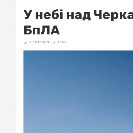
У небі над Чер
БпЛА
17 лютого 2025, 07:54