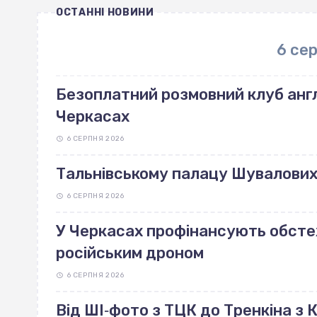
ОСТАННІ НОВИНИ
6 се
Безоплатний розмовний клуб англ
Черкасах
6 СЕРПНЯ 2026
Тальнівському палацу Шувалових 
6 СЕРПНЯ 2026
У Черкасах профінансують обст
російським дроном
6 СЕРПНЯ 2026
Від ШІ‐фото з ТЦК до Тренкіна з К