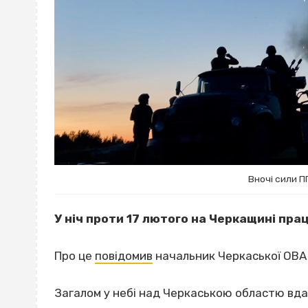
Вночі сили П
У ніч проти 17 лютого на Черкащині пр
Про це
повідомив
начальник Черкаської ОВА 
Загалом у небі над Черкаською областю вда