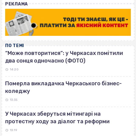
РЕКЛАМА
ПО ТЕМІ
“Може повторитися”: у Черкасах помітили
два сонця одночасно (ФОТО)
14:20
Померла викладачка Черкаського бізнес-
коледжу
13:35
У Черкасах зберуться мітингарі на
протестну ходу за діалог та реформи
13:19