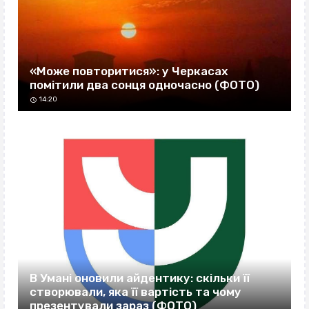
«Може повторитися»: у Черкасах
помітили два сонця одночасно (ФОТО)
14:20
В Умані оновили айдентику: скільки її
створювали, яка її вартість та чому
презентували зараз (ФОТО)