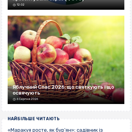
12:02
Яблучний Спас 2026: що святкують і що
освячують
6 Серпня 2026
НАЙБІЛЬШЕ ЧИТАЮТЬ
«Маракуя росте, як бур’ян»: садівник із