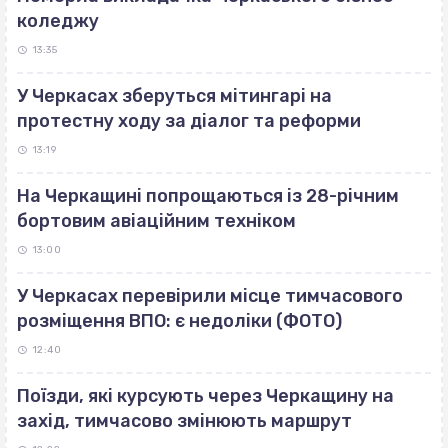
коледжу
13:35
У Черкасах зберуться мітингарі на
протестну ходу за діалог та реформи
13:19
На Черкащині попрощаються із 28-річним
бортовим авіаційним техніком
13:00
У Черкасах перевірили місце тимчасового
розміщення ВПО: є недоліки (ФОТО)
12:40
Поїзди, які курсують через Черкащину на
захід, тимчасово змінюють маршрут