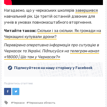
Нагадаємо, що у черкаських школярів
завершився
навчальний рік. Це третій останній дзвоник для
учнів в умовах повномасштабного вторгнення.
Читайте також:
Скільки і за скільки. Як громади на
Черкащині купували дрони?
Перевірена оперативна інформація про ситуацію в
ВІСІМНАДЦЯТЬ ТРИ НУЛІ
Черкасах та Україні. Підписуйся на
телеграм‐канал
ВІСІМНАДЦЯТЬ ТРИ НУЛІ
ВІСІМНАДЦЯТЬ ТРИ НУЛІ
«18000 | Шо там у Черкасах?»
ВІСІМНАДЦЯТЬ ТРИ НУЛІ
ВІСІМНАДЦЯТЬ ТРИ НУЛІ
ВІСІМНАДЦЯТЬ ТРИ НУЛІ
Підписуйтеся на нашу сторінку у Facebook
ВІСІМНАДЦЯТЬ ТРИ НУЛІ
ВІСІМНАДЦЯТЬ ТРИ НУЛІ
Поділитись статтею
Tagged
Черкаси
Черкаська область
with