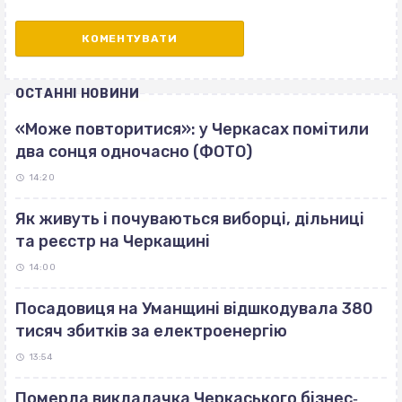
ОСТАННІ НОВИНИ
«Може повторитися»: у Черкасах помітили
два сонця одночасно (ФОТО)
14:20
Як живуть і почуваються виборці, дільниці
та реєстр на Черкащині
14:00
Посадовиця на Уманщині відшкодувала 380
тисяч збитків за електроенергію
13:54
Померла викладачка Черкаського бізнес‐