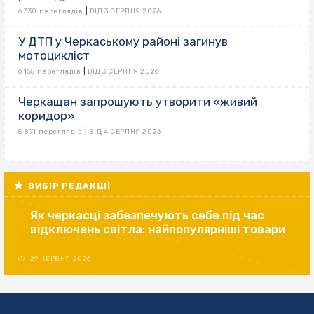
|
6 330 переглядів
ВІД 3 СЕРПНЯ 2026
У ДТП у Черкаському районі загинув
мотоцикліст
|
6 155 переглядів
ВІД 3 СЕРПНЯ 2026
Черкащан запрошують утворити «живий
коридор»
|
5 871 переглядів
ВІД 4 СЕРПНЯ 2026
ВИБІР РЕДАКЦІЇ
Як черкасці забезпечують себе під час
відключень світла: найпопулярніші товари
29 ЧЕРВНЯ 2026