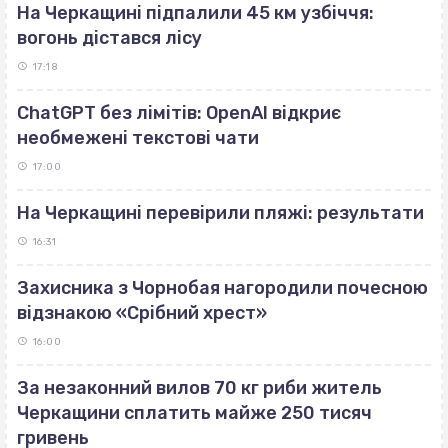
На Черкащині підпалили 45 км узбіччя:
вогонь дістався лісу
17:18
ChatGPT без лімітів: OpenAI відкриє
необмежені текстові чати
17:00
На Черкащині перевірили пляжі: результати
16:31
Захисника з Чорнобая нагородили почесною
відзнакою «Срібний хрест»
16:00
За незаконний вилов 70 кг риби житель
Черкащини сплатить майже 250 тисяч
гривень