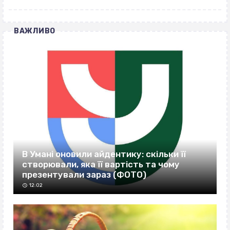
ВАЖЛИВО
В Умані оновили айдентику: скільки її
створювали, яка її вартість та чому
презентували зараз (ФОТО)
12:02