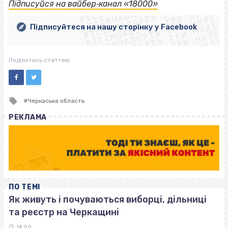
ВІСІМНАДЦЯТЬ ТРИ НУЛІ
ВІСІМНАДЦЯТЬ ТРИ НУЛІ
ВІСІМНАДЦЯТЬ ТРИ НУЛІ
Підписуйся на вайбер‐канал «18000»
ВІСІМНАДЦЯТЬ ТРИ НУЛІ
ВІСІМНАДЦЯТЬ ТРИ НУЛІ
ВІСІМНАДЦЯТЬ ТРИ НУЛІ
Підписуйтеся на нашу сторінку у Facebook
ВІСІМНАДЦЯТЬ ТРИ НУЛІ
ВІСІМНАДЦЯТЬ ТРИ НУЛІ
Поділитись статтею
Tagged
Черкаська область
with
РЕКЛАМА
ПО ТЕМІ
Як живуть і почуваються виборці, дільниці
та реєстр на Черкащині
14:00