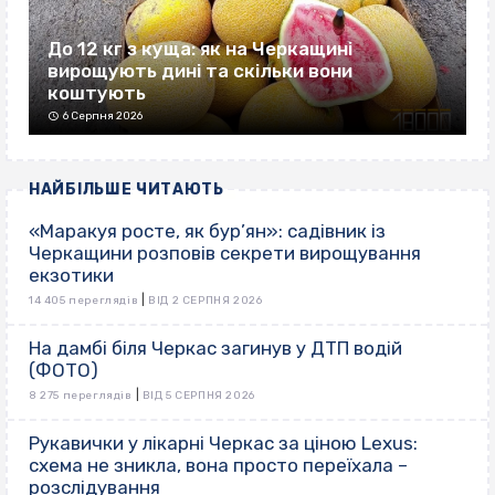
До 12 кг з куща: як на Черкащині
вирощують дині та скільки вони
коштують
6 Серпня 2026
НАЙБІЛЬШЕ ЧИТАЮТЬ
«Маракуя росте, як бур’ян»: садівник із
Черкащини розповів секрети вирощування
екзотики
|
14 405 переглядів
ВІД 2 СЕРПНЯ 2026
На дамбі біля Черкас загинув у ДТП водій
(ФОТО)
|
8 275 переглядів
ВІД 5 СЕРПНЯ 2026
Рукавички у лікарні Черкас за ціною Lexus:
схема не зникла, вона просто переїхала –
розслідування