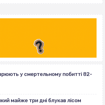
озрюють у смертельному побитті 82-
який майже три дні блукав лісом