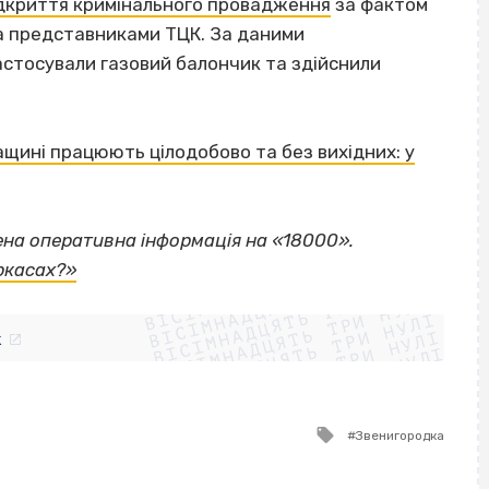
відкриття кримінального провадження
за фактом
а представниками ТЦК. За даними
астосували газовий балончик та здійснили
ащині працюють цілодобово та без вихідних: у
ена оперативна інформація на «18000».
ВІСІМНАДЦЯТЬ ТРИ НУЛІ
ркасах?»
ВІСІМНАДЦЯТЬ ТРИ НУЛІ
ВІСІМНАДЦЯТЬ ТРИ НУЛІ
ВІСІМНАДЦЯТЬ ТРИ НУЛІ
ВІСІМНАДЦЯТЬ ТРИ НУЛІ
ВІСІМНАДЦЯТЬ ТРИ НУЛІ
k
ВІСІМНАДЦЯТЬ ТРИ НУЛІ
ВІСІМНАДЦЯТЬ ТРИ НУЛІ
Tagged
Звенигородка
with