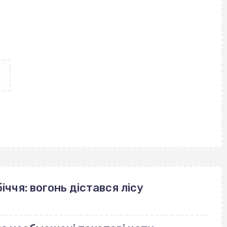
іччя: вогонь дістався лісу