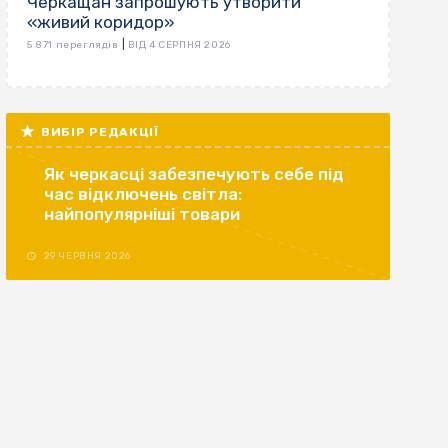
Черкащан запрошують утворити
«живий коридор»
|
5 871 переглядів
ВІД 4 СЕРПНЯ 2026
ВИБІР РЕДАКЦІЇ
Як черкасці забезпечують себе під
час відключень світла:
найпопулярніші товари
29 ЧЕРВНЯ 2026