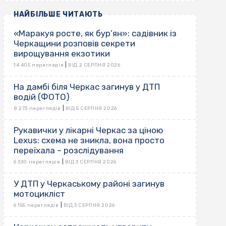
НАЙБІЛЬШЕ ЧИТАЮТЬ
«Маракуя росте, як бур’ян»: садівник із
Черкащини розповів секрети
вирощування екзотики
|
14 405 переглядів
ВІД 2 СЕРПНЯ 2026
На дамбі біля Черкас загинув у ДТП
водій (ФОТО)
|
8 273 переглядів
ВІД 5 СЕРПНЯ 2026
Рукавички у лікарні Черкас за ціною
Lexus: схема не зникла, вона просто
переїхала – розслідування
|
6 330 переглядів
ВІД 3 СЕРПНЯ 2026
У ДТП у Черкаському районі загинув
мотоцикліст
|
6 155 переглядів
ВІД 3 СЕРПНЯ 2026