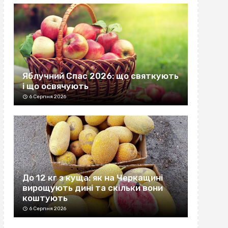
Яблучний Спас 2026: що святкують
і що освячують
6 Серпня 2026
До 12 кг з куща: як на Черкащині
вирощують дині та скільки вони
коштують
6 Серпня 2026