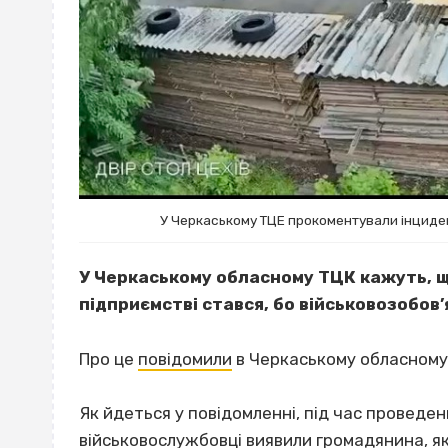
У Черкаському ТЦЕ прокоментували інциден
У Черкаському обласному ТЦК кажуть, 
підприємстві стався, бо військовозобов’
Про це
повідомили
в Черкаському обласному
Як йдеться у повідомленні, під час проведе
військовослужбовці виявили громадянина, як