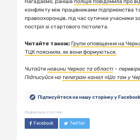
Нагадаємо, раніше
поліція повідомила про 
конфлікту між працівниками підприємства т
правоохоронців, під час сутички учасники з
постріл зі стартового пістолета.
Читайте також:
Групи оповіщення на Черк
ТЦК пояснили, як вони формуються.
Читайте
новини Черкас та області
– перевір
Підписуйся на
телеграм‐канал «Шо там у Че
Підписуйтеся на нашу сторінку у Faceboo
Поділитись статтею
Facebook
Twitter