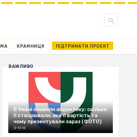
АМА
КРАМНИЦЯ
ПІДТРИМАТИ ПРОЄКТ
ВАЖЛИВО
В Умані оновили айдентику: скільки
її створювали, яка її вартість та
чому презентували зараз (ФОТО)
12:02