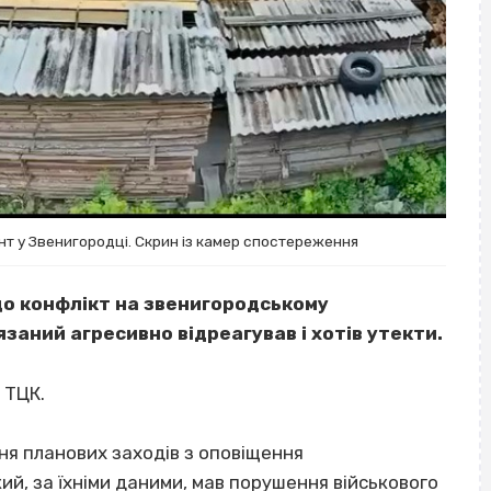
т у Звенигородці. Скрин із камер спостереження
що конфлікт на звенигородському
язаний агресивно відреагував і хотів утекти.
 ТЦК.
ння планових заходів з оповіщення
ий, за їхніми даними, мав порушення військового