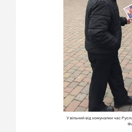
У вільний від комуналки час Русл
Фо