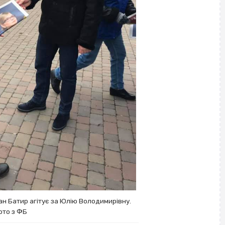
ан Батир агітує за Юлію Володимирівну.
то з ФБ