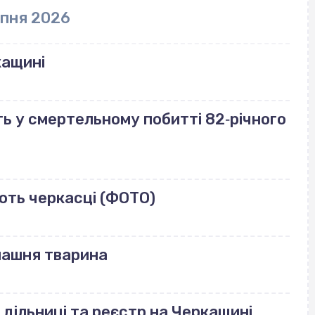
рпня 2026
кащині
ь у смертельному побитті 82‐річного
ють черкасці (ФОТО)
машня тварина
 дільниці та реєстр на Черкащині