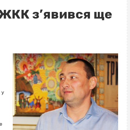
 ЖКК з’явився ще
 у
е