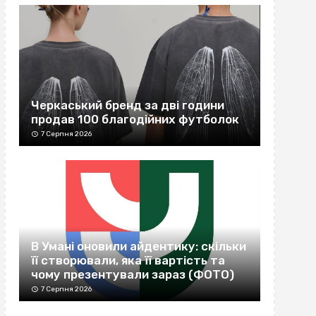
Черкаський бренд за дві години
продав 100 благодійних футболок
7 Серпня 2026
В Умані оновили айдентику: скільки
її створювали, яка її вартість та
чому презентували зараз (ФОТО)
7 Серпня 2026