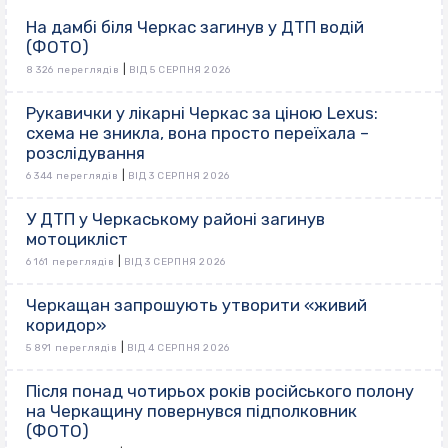
На дамбі біля Черкас загинув у ДТП водій
(ФОТО)
|
8 326 переглядів
ВІД 5 СЕРПНЯ 2026
Рукавички у лікарні Черкас за ціною Lexus:
схема не зникла, вона просто переїхала –
розслідування
|
6 344 переглядів
ВІД 3 СЕРПНЯ 2026
У ДТП у Черкаському районі загинув
мотоцикліст
|
6 161 переглядів
ВІД 3 СЕРПНЯ 2026
Черкащан запрошують утворити «живий
коридор»
|
5 891 переглядів
ВІД 4 СЕРПНЯ 2026
Після понад чотирьох років російського полону
на Черкащину повернувся підполковник
(ФОТО)