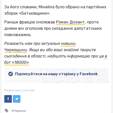
За його словами, Міняйла було обрано на партійних
зборах «Батьківщини».
Раніше фракцію очолював
Роман Діскант
, проте
днями він оголосив про складання депутатських
повноважень.
Розкажіть нам про актуальні
новини
Черкащини
.
Якщо
ви або ваші знайомі творите
ВІСІМНАДЦЯТЬ ТРИ НУЛІ
сьогодення в області, надішліть інформацію про це
в
ВІСІМНАДЦЯТЬ ТРИ НУЛІ
ВІСІМНАДЦЯТЬ ТРИ НУЛІ
бот «18000»
ВІСІМНАДЦЯТЬ ТРИ НУЛІ
ВІСІМНАДЦЯТЬ ТРИ НУЛІ
ВІСІМНАДЦЯТЬ ТРИ НУЛІ
Підписуйтеся на нашу сторінку у Facebook
ВІСІМНАДЦЯТЬ ТРИ НУЛІ
ВІСІМНАДЦЯТЬ ТРИ НУЛІ
Поділитись статтею
Tagged
Черкаси