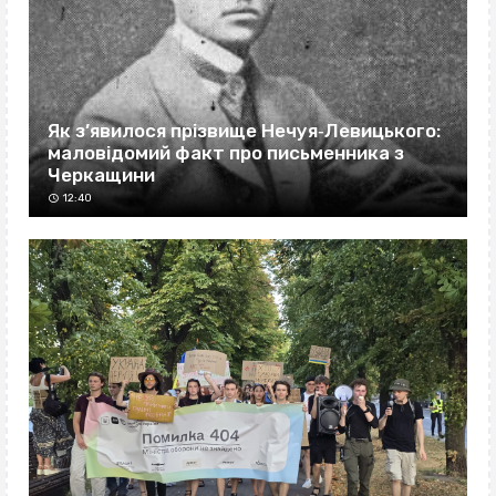
Як з’явилося прізвище Нечуя‐Левицького:
маловідомий факт про письменника з
Черкащини
12:40