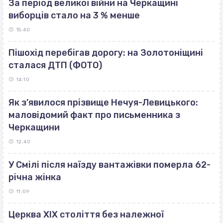
За період великої війни на Черкащині
виборців стало на 3 % менше
15:40
Пішохід перебігав дорогу: на Золотоніщині
сталася ДТП (ФОТО)
14:10
Як з’явилося прізвище Нечуя-Левицького:
маловідомий факт про письменника з
Черкащини
12:40
У Смілі після наїзду вантажівки померла 62-
річна жінка
11:09
Церква ХІХ століття без належної