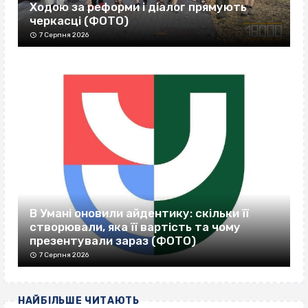
Ходою за реформи і діалог прямують
черкасці (ФОТО)
7 Серпня 2026
В Умані оновили айдентику: скільки її
створювали, яка її вартість та чому
презентували зараз (ФОТО)
7 Серпня 2026
НАЙБІЛЬШЕ ЧИТАЮТЬ