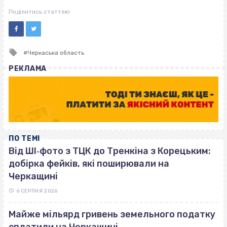
ВІСІМНАДЦЯТЬ ТРИ НУЛІ
ВІСІМНАДЦЯТЬ ТРИ НУЛІ
Поділитись статтею
Tagged
Черкаська область
with
РЕКЛАМА
ПО ТЕМІ
Від ШІ‐фото з ТЦК до Тренкіна з Корецьким:
добірка фейків, які поширювали на
Черкащині
6 СЕРПНЯ 2026
Майже мільярд гривень земельного податку
сплатили на Черкащині