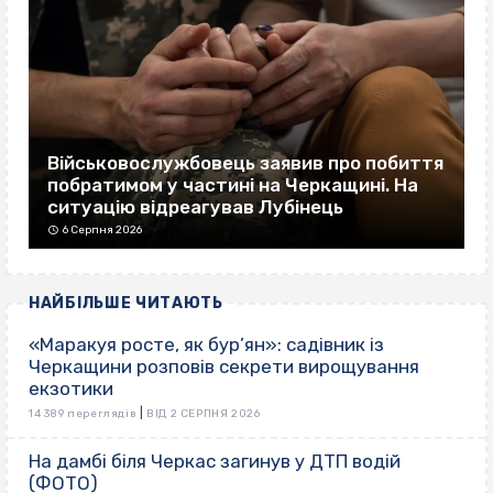
Військовослужбовець заявив про побиття
побратимом у частині на Черкащині. На
ситуацію відреагував Лубінець
6 Серпня 2026
НАЙБІЛЬШЕ ЧИТАЮТЬ
«Маракуя росте, як бур’ян»: садівник із
Черкащини розповів секрети вирощування
екзотики
|
14 389 переглядів
ВІД 2 СЕРПНЯ 2026
На дамбі біля Черкас загинув у ДТП водій
(ФОТО)