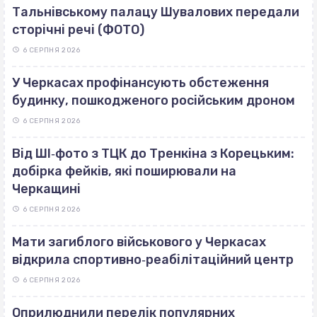
Тальнівському палацу Шувалових передали
сторічні речі (ФОТО)
6 СЕРПНЯ 2026
У Черкасах профінансують обстеження
будинку, пошкодженого російським дроном
6 СЕРПНЯ 2026
Від ШІ‐фото з ТЦК до Тренкіна з Корецьким:
добірка фейків, які поширювали на
Черкащині
6 СЕРПНЯ 2026
Мати загиблого військового у Черкасах
відкрила спортивно‐реабілітаційний центр
6 СЕРПНЯ 2026
Оприлюднили перелік популярних