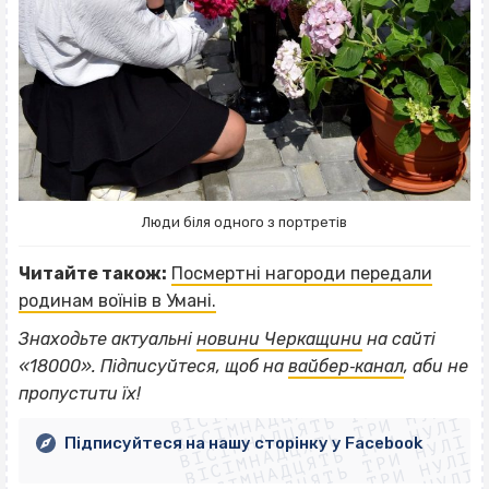
Люди біля одного з портретів
Читайте також:
Посмертні нагороди передали
родинам воїнів в Умані.
Знаходьте актуальні
новини Черкащини
на сайті
ВІСІМНАДЦЯТЬ ТРИ НУЛІ
«18000». Підписуйтеся, щоб на
вайбер‐канал
, аби не
ВІСІМНАДЦЯТЬ ТРИ НУЛІ
ВІСІМНАДЦЯТЬ ТРИ НУЛІ
пропустити їх!
ВІСІМНАДЦЯТЬ ТРИ НУЛІ
ВІСІМНАДЦЯТЬ ТРИ НУЛІ
ВІСІМНАДЦЯТЬ ТРИ НУЛІ
Підписуйтеся на нашу сторінку у Facebook