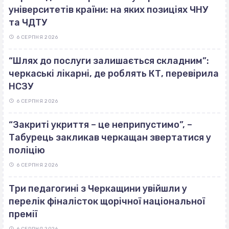
університетів країни: на яких позиціях ЧНУ
та ЧДТУ
6 СЕРПНЯ 2026
“Шлях до послуги залишається складним”:
черкаські лікарні, де роблять КТ, перевірила
НСЗУ
6 СЕРПНЯ 2026
“Закриті укриття – це неприпустимо”, –
Табурець закликав черкащан звертатися у
поліцію
6 СЕРПНЯ 2026
Три педагогині з Черкащини увійшли у
перелік фіналісток щорічної національної
премії
6 СЕРПНЯ 2026