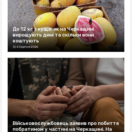
До 12 кг з куща: як на Черкащині
вирощують дині та скільки вони
коштують
6 Серпня 2026
Військовослужбовець заявив про побиття
побратимом у частині на Черкащині. На