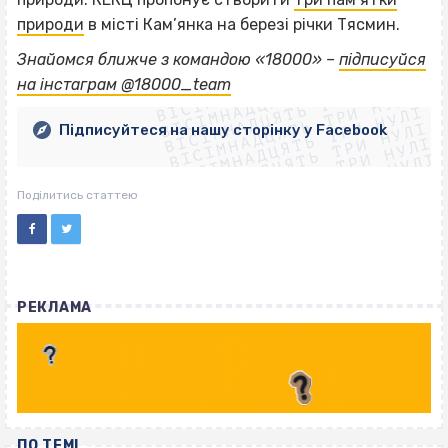
природи
в місті Кам’янка на березі річки Тясмин.
ВІСІМНАДЦЯТЬ ТРИ НУЛІ
Знайомся ближче з командою «18000» –
підписуйся
ВІСІМНАДЦЯТЬ ТРИ НУЛІ
ВІСІМНАДЦЯТЬ ТРИ НУЛІ
на інстаграм @18000_team
ВІСІМНАДЦЯТЬ ТРИ НУЛІ
ВІСІМНАДЦЯТЬ ТРИ НУЛІ
ВІСІМНАДЦЯТЬ ТРИ НУЛІ
Підписуйтеся на нашу сторінку у Facebook
ВІСІМНАДЦЯТЬ ТРИ НУЛІ
ВІСІМНАДЦЯТЬ ТРИ НУЛІ
Поділитись статтею
РЕКЛАМА
ПО ТЕМІ