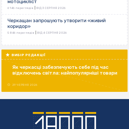
мотоцикліст
|
6 146 переглядів
ВІД 3 СЕРПНЯ 2026
Черкащан запрошують утворити «живий
коридор»
|
5 846 переглядів
ВІД 4 СЕРПНЯ 2026
ВИБІР РЕДАКЦІЇ
Як черкасці забезпечують себе під час
відключень світла: найпопулярніші товари
29 ЧЕРВНЯ 2026