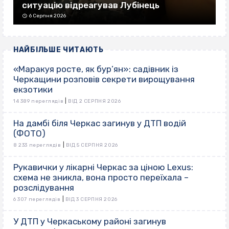
ситуацію відреагував Лубінець
6 Серпня 2026
НАЙБІЛЬШЕ ЧИТАЮТЬ
«Маракуя росте, як бур’ян»: садівник із
Черкащини розповів секрети вирощування
екзотики
|
14 389 переглядів
ВІД 2 СЕРПНЯ 2026
На дамбі біля Черкас загинув у ДТП водій
(ФОТО)
|
8 233 переглядів
ВІД 5 СЕРПНЯ 2026
Рукавички у лікарні Черкас за ціною Lexus:
схема не зникла, вона просто переїхала –
розслідування
|
6 307 переглядів
ВІД 3 СЕРПНЯ 2026
У ДТП у Черкаському районі загинув