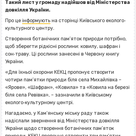
Такий лист у громаду надійшов від Міністерства
довкілля України.
Про це
інформують
на сторінці Київського еколого‐
культурного центру.
Створення ботанічних пам’яток природи потрібно,
щоб зберегти рідкісні рослини: ковилу, шафран і
сон‐траву. Ці рослини занесені в Червону книгу
України.
«Для їхньої охорони КЕКЦ пропонує створити
чотири пам’ятки природи біля села Михайлівка –
«Ярове», «Шафран», «Ковила» та «Ковила на березі
біля села Ревівка», – зазначили в Київському
еколого‐культурному центрі.
Нагадаємо, у Кам’янську міську раду також
надіслали звернення від Міністерства довкілля
України щодо створення ботанічних пам’яток
природи. КЕКЦ пропонує створити
три пам’ятки