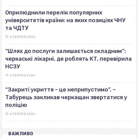
Оприлюднили перелік популярних
університетів країни: на яких позиціях ЧНУ
та ЧДТУ
6 СЕРПНЯ 2026
“Шлях до послуги залишається складним”:
черкаські лікарні, де роблять КТ, перевірила
НСЗУ
6 СЕРПНЯ 2026
“Закриті укриття – це неприпустимо”, –
Табурець закликав черкащан звертатися у
поліцію
6 СЕРПНЯ 2026
ВАЖЛИВО