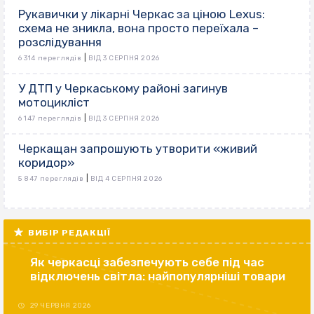
Рукавички у лікарні Черкас за ціною Lexus:
схема не зникла, вона просто переїхала –
розслідування
|
6 314 переглядів
ВІД 3 СЕРПНЯ 2026
У ДТП у Черкаському районі загинув
мотоцикліст
|
6 147 переглядів
ВІД 3 СЕРПНЯ 2026
Черкащан запрошують утворити «живий
коридор»
|
5 847 переглядів
ВІД 4 СЕРПНЯ 2026
ВИБІР РЕДАКЦІЇ
Як черкасці забезпечують себе під час
відключень світла: найпопулярніші товари
29 ЧЕРВНЯ 2026