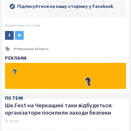
ВІСІМНАДЦЯТЬ ТРИ НУЛІ
ВІСІМНАДЦЯТЬ ТРИ НУЛІ
ВІСІМНАДЦЯТЬ ТРИ НУЛІ
ВІСІМНАДЦЯТЬ ТРИ НУЛІ
Підписуйтеся на нашу сторінку у Facebook
ВІСІМНАДЦЯТЬ ТРИ НУЛІ
ВІСІМНАДЦЯТЬ ТРИ НУЛІ
Поділитись статтею
Tagged
Черкаська область
with
РЕКЛАМА
ПО ТЕМІ
Ше.Fest на Черкащині таки відбудеться:
організатори посилили заходи безпеки
10:00