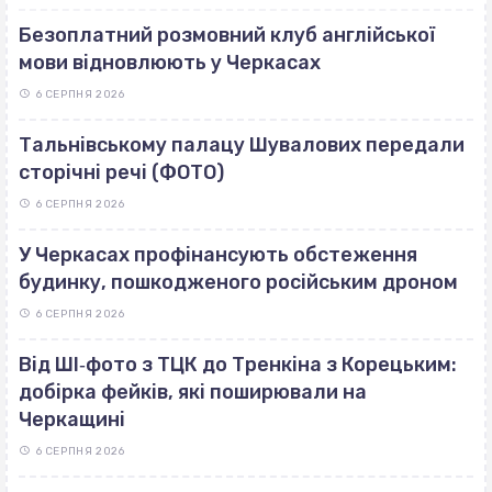
Безоплатний розмовний клуб англійської
мови відновлюють у Черкасах
6 СЕРПНЯ 2026
Тальнівському палацу Шувалових передали
сторічні речі (ФОТО)
6 СЕРПНЯ 2026
У Черкасах профінансують обстеження
будинку, пошкодженого російським дроном
6 СЕРПНЯ 2026
Від ШІ‐фото з ТЦК до Тренкіна з Корецьким:
добірка фейків, які поширювали на
Черкащині
6 СЕРПНЯ 2026