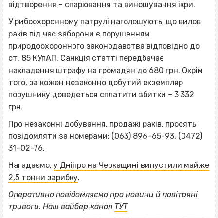
відтворення – спарювання та виношування ікри.
У рибоохоронному патрулі наголошують, що вилов
раків під час заборони є порушенням
природоохоронного законодавства відповідно до
ст. 85 КУпАП. Санкція статті передбачає
накладення штрафу на громадян до 680 грн. Окрім
того, за кожен незаконно добутий екземпляр
порушнику доведеться сплатити збитки – 3 332
грн.
Про незаконні добування, продажі раків, просять
повідомляти за номерами: (063) 896–65-93, (0472)
31–02-76.
Нагадаємо,
у Дніпро на Черкащині випустили майже
2,5 тонни зарибку
.
ВІСІМНАДЦЯТЬ ТРИ НУЛІ
Оперативно повідомляємо про новини й повітряні
ВІСІМНАДЦЯТЬ ТРИ НУЛІ
тривоги. Наш вайбер‐канал
ТУТ