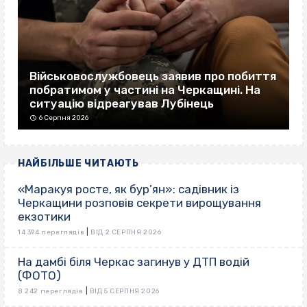
Військовослужбовець заявив про побиття
побратимом у частині на Черкащині. На
ситуацію відреагував Лубінець
6 Серпня 2026
НАЙБІЛЬШЕ ЧИТАЮТЬ
«Маракуя росте, як бур’ян»: садівник із
Черкащини розповів секрети вирощування
екзотики
|
14 394 переглядів
ВІД 2 СЕРПНЯ 2026
На дамбі біля Черкас загинув у ДТП водій
(ФОТО)
|
8 242 переглядів
ВІД 5 СЕРПНЯ 2026