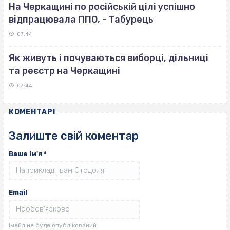
На Черкащині по російській цілі успішно
відпрацювала ППО, - Табурець
07:44
Як живуть і почуваються виборці, дільниці
та реєстр на Черкащині
07:44
КОМЕНТАРІ
Залиште свій коментар
Ваше ім'я
*
Email