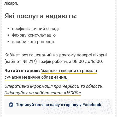
лікаря.
Які послуги надають:
профілактичний огляд;
фахову консультацію;
засоби контрацепції.
Кабінет розташований на другому поверсі лікарні
(кабінет № 217). Графік роботи: з 08:00 до 16:00.
Читайте також:
Уманська лікарня отримала
сучасне медичне обладнання.
ВІСІМНАДЦЯТЬ ТРИ НУЛІ
Оперативна інформація про Черкаси та область.
ВІСІМНАДЦЯТЬ ТРИ НУЛІ
ВІСІМНАДЦЯТЬ ТРИ НУЛІ
Підписуйся на вайбер‐канал «18000»
ВІСІМНАДЦЯТЬ ТРИ НУЛІ
ВІСІМНАДЦЯТЬ ТРИ НУЛІ
ВІСІМНАДЦЯТЬ ТРИ НУЛІ
Підписуйтеся на нашу сторінку у Facebook
ВІСІМНАДЦЯТЬ ТРИ НУЛІ