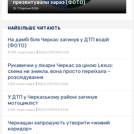
презентували зараз (ФОТО)
7 Серпня 2026
НАЙБІЛЬШЕ ЧИТАЮТЬ
На дамбі біля Черкас загинув у ДТП водій
(ФОТО)
|
8 293 переглядів
ВІД 5 СЕРПНЯ 2026
Рукавички у лікарні Черкас за ціною Lexus:
схема не зникла, вона просто переїхала –
розслідування
|
6 337 переглядів
ВІД 3 СЕРПНЯ 2026
У ДТП у Черкаському районі загинув
мотоцикліст
|
6 158 переглядів
ВІД 3 СЕРПНЯ 2026
Черкащан запрошують утворити «живий
коридор»