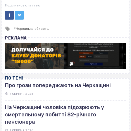
ВІСІМНАДЦЯТЬ ТРИ НУЛІ
Поділитись статтею
Tagged
Черкаська область
with
РЕКЛАМА
ПО ТЕМІ
Про грози попереджають на Черкащині
7 СЕРПНЯ 2026
На Черкащині чоловіка підозрюють у
смертельному побитті 82-річного
пенсіонера
7 СЕРПНЯ 2026