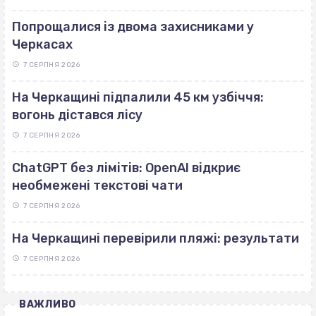
Попрощалися із двома захисниками у
Черкасах
7 СЕРПНЯ 2026
На Черкащині підпалили 45 км узбіччя:
вогонь дістався лісу
7 СЕРПНЯ 2026
ChatGPT без лімітів: OpenAI відкриє
необмежені текстові чати
7 СЕРПНЯ 2026
На Черкащині перевірили пляжі: результати
7 СЕРПНЯ 2026
ВАЖЛИВО