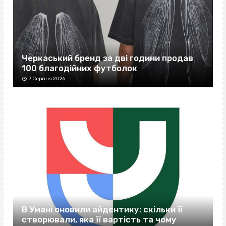
Черкаський бренд за дві години продав
100 благодійних футболок
7 Серпня 2026
В Умані оновили айдентику: скільки її
створювали, яка її вартість та чому