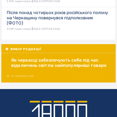
|
5 876 переглядів
ВІД 4 СЕРПНЯ 2026
Після понад чотирьох років російського полону
на Черкащину повернувся підполковник
(ФОТО)
|
4 299 переглядів
ВІД 5 СЕРПНЯ 2026
ВИБІР РЕДАКЦІЇ
Як черкасці забезпечують себе під час
відключень світла: найпопулярніші товари
29 ЧЕРВНЯ 2026