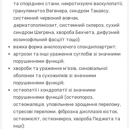
та споріднені стани, некротизуючі васкулопатії,
гранулематоз Вегенера, синдром Такаясу,
системний червоний вовчак,
дерматополіміозит, системний склероз, сухий
синдром Шегрена, хвороба Бехчета, дифузний
еозинофільний фасціїт тощо);
важка форма анкілозуючого спондилоартрит;
артрози та інші ураження суглобів зі значними
порушеннями функцій;
хвороби та ураження м’язів, синовіальної
оболонки та сухожилків зі значними
порушеннями функцій;
остеопатії і хондропатії зі значними
порушеннями функцій (остеопороз,
остеомаляція, уповільнене зрощення перелому,
стресові переломи, фіброзна дисплазія кісток,
остеомієліт, остеонекроз, хвороба Педжета та
інші);