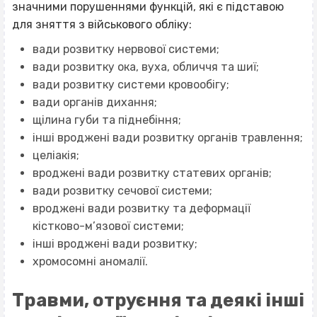
значними порушеннями функцій, які є підставою
для зняття з військового обліку:
вади розвитку нервової системи;
вади розвитку ока, вуха, обличчя та шиї;
вади розвитку системи кровообігу;
вади органів дихання;
щілина губи та піднебіння;
інші вроджені вади розвитку органів травлення;
целіакія;
вроджені вади розвитку статевих органів;
вади розвитку сечової системи;
вроджені вади розвитку та деформації
кістково-м’язової системи;
інші вроджені вади розвитку;
хромосомні аномалії.
Травми, отруєння та деякі інші