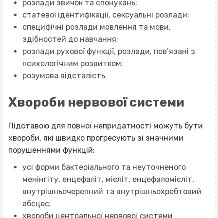
розлади звичок та спонукань;
статевої ідентифікації, сексуальні розлади;
специфічні розлади мовлення та мови,
здібностей до навчання;
розлади рухової функції, розлади, пов’язані з
психологічним розвитком;
розумова відсталість.
Хвороби нервової системи
Підставою для повної непридатності можуть бути
хвороби, які швидко прогресують зі значними
порушеннями функцій:
усі форми бактеріального та неуточненого
менінгіту, енцефаліт, мієліт, енцефаломієліт,
внутрішньочерепний та внутрішньохребтовий
абсцес;
хвороби центральної нервової системи