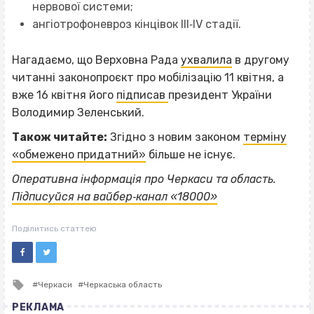
нервової системи;
ангіотрофоневроз кінцівок III‐IV стадії.
Нагадаємо, що Верховна Рада
ухвалила
в другому
читанні законопроєкт про мобілізацію 11 квітня, а
вже 16 квітня його
підписав
президент України
Володимир Зеленський.
Також читайте:
Згідно з новим законом
терміну
«обмежено придатний»
більше не існує.
Оперативна інформація про Черкаси та область.
Підписуйся на вайбер‐канал «18000»
Поділитись статтею
Tagged
Черкаси
Черкаська область
with
РЕКЛАМА