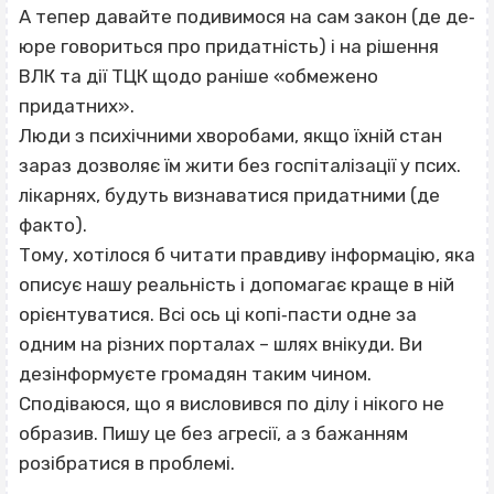
А тепер давайте подивимося на сам закон (де де‐
юре говориться про придатність) і на рішення
ВЛК та дії ТЦК щодо раніше «обмежено
придатних».
Люди з психічними хворобами, якщо їхній стан
зараз дозволяє їм жити без госпіталізації у псих.
лікарнях, будуть визнаватися придатними (де
факто).
Тому, хотілося б читати правдиву інформацію, яка
описує нашу реальність і допомагає краще в ній
орієнтуватися. Всі ось ці копі‐пасти одне за
одним на різних порталах – шлях внікуди. Ви
дезінформуєте громадян таким чином.
Сподіваюся, що я висловився по ділу і нікого не
образив. Пишу це без агресії, а з бажанням
розібратися в проблемі.