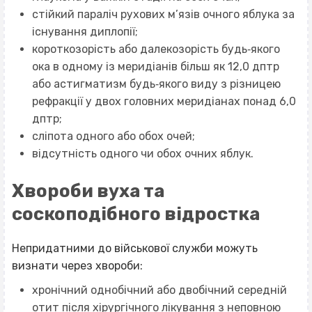
стійкий параліч рухових м’язів очного яблука за
існування диплопії;
короткозорість або далекозорість будь‐якого
ока в одному із меридіанів більш як 12,0 дптр
або астигматизм будь‐якого виду з різницею
рефракції у двох головних меридіанах понад 6,0
дптр;
сліпота одного або обох очей;
відсутність одного чи обох очних яблук.
Хвороби вуха та
соскоподібного відростка
Непридатними до військової служби можуть
визнати через хвороби:
хронічний однобічний або двобічний середній
отит після хірургічного лікування з неповною