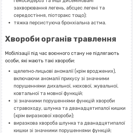
гемосидероз та інші дисеміновані
захворювання легень, абсцес легені та
середостіння, піоторакс тощо);
тяжка персистуюча бронхіальна астма.
Хвороби органів травлення
Мобілізації під час воєнного стану не підлягають
особи, які мають такі хвороби:
щелепно‐лицьові аномалії (крім вроджених),
включаючи аномалії прикусу зі значними
порушеннями дихальної, нюхової, жувальної,
ковтальної та мовної функцій;
зі значними порушеннями функцій хвороби
стравоходу, шлунка та дванадцятипалої кишки
(крім виразкової хвороби);
виразкова хвороба шлунка та дванадцятипалої
кишки зі значними порушеннями функцій;