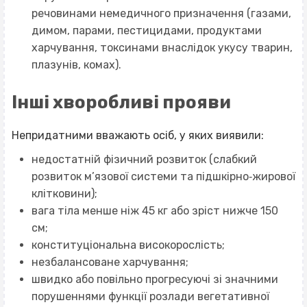
речовинами немедичного призначення (газами,
димом, парами, пестицидами, продуктами
харчування, токсинами внаслідок укусу тварин,
плазунів, комах).
Інші хворобливі прояви
Непридатними вважають осіб, у яких виявили:
недостатній фізичний розвиток (слабкий
розвиток м’язової системи та підшкірно‐жирової
клітковини);
вага тіла менше ніж 45 кг або зріст нижче 150
см;
конституціональна високорослість;
незбалансоване харчування;
швидко або повільно прогресуючі зі значними
порушеннями функції розлади вегетативної