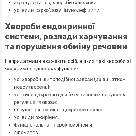
агранулоцитоз, хвороби селезінки;
усі види саркоїдозу, імунодефіцити.
Хвороби ендокринної
системи, розлади харчування
та порушення обміну речовин
Непридатними вважають осіб, в яких такі хвороби зі
значним порушенням функцій:
усі хвороби щитоподібної залози (за винятком
новоутворень);
усі типи цукрового діабету та інших порушень
регуляції глюкози;
порушення інших ендокринних залоз;
усі види ожиріння;
функціональна гіпербілірубінемія;
ліпоматоз.