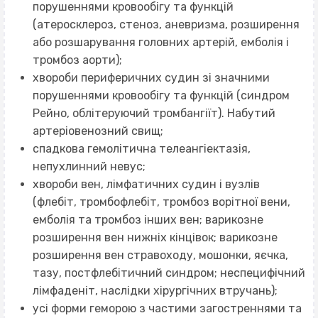
порушеннями кровообігу та функцій
(атеросклероз, стеноз, аневризма, розширення
або розшарування головних артерій, емболія і
тромбоз аорти);
хвороби периферичних судин зі значними
порушеннями кровообігу та функцій (синдром
Рейно, облітеруючий тромбангіїт). Набутий
артеріовенозний свищ;
спадкова гемолітична телеангіектазія,
непухлинний невус;
хвороби вен, лімфатичних судин і вузлів
(флебіт, тромбофлебіт, тромбоз ворітної вени,
емболія та тромбоз інших вен; варикозне
розширення вен нижніх кінцівок; варикозне
розширення вен стравоходу, мошонки, яєчка,
тазу, постфлебітичний синдром; неспецифічний
лімфаденіт, наслідки хірургічних втручань);
усі форми геморою з частими загостреннями та