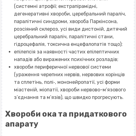
(системні атрофії; екстрапірамідні,
дегенеративні хвороби, церебральний параліч,
паралітичні синдроми, хвороба Паркінсона,
розсіяний склероз, усі види дистоній, дитячий
церебральний параліч, паралітичні стани,
гідроцефалія, токсична енцефалопатія тощо);
епілепсія за наявності частих епілептичних
нападів або виражених психічних розладів;
хвороби периферичної нервової системи
(ураження черепних нервів, нервових корінців
та сплетінь, полі‐, мононейропатії, усі форми
міастеній, міопатії, хвороби нервово-м’язового
з’єднання та м’язів), що швидко прогресують.
Хвороби ока та придаткового
апарату