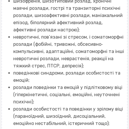
шизофренія, шизотиповий розлад, хронічні
маячні розлади, гострі та транзиторні психічні
розлади, шизоафективні розлади, маніакальний
епізод, біполярний афективний розлад,
афективні розлади настрою);
невротичні, пов’язані зі стресом, і соматоморфні
розлади (фобійні, тривожні, обсесивно‐
компульсивні, адаптаційні, соматоморфні та інші
невротичні розлади, неврастенія, реакції на
тяжкий стрес, ПТСР, депресія);
поведінкові синдроми, розлади особистості та
емоцій;
розлади поведінки та емоцій у підлітковому віці
(гіперкінетичні, соціальні, емоційні, неуточнені
психічні);
розлади особистості та поведінки у зрілому віці
(параноїдний, шизоїдний, дисоціальний,
емоційно нестабільний, істеричний тощо);