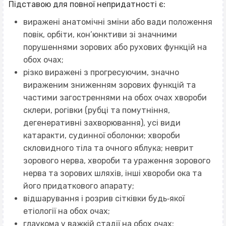
Підставою для повної непридатності є:
виражені анатомічні зміни або вади положення
повік, орбіти, кон’юнктиви зі значними
порушеннями зорових або рухових функцій на
обох очах;
різко виражені з прогресуючим, значно
вираженим зниженням зорових функцій та
частими загостреннями на обох очах хвороби
склери, рогівки (рубці та помутніння,
дегенеративні захворювання), усі види
катаракти, судинної оболонки; хвороби
скловидного тіла та очного яблука; неврит
зорового нерва, хвороби та ураження зорового
нерва та зорових шляхів, інші хвороби ока та
його придаткового апарату;
відшарування і розрив сітківки будь‐якої
етіології на обох очах;
глаукома у важкій стадії на обох очах;