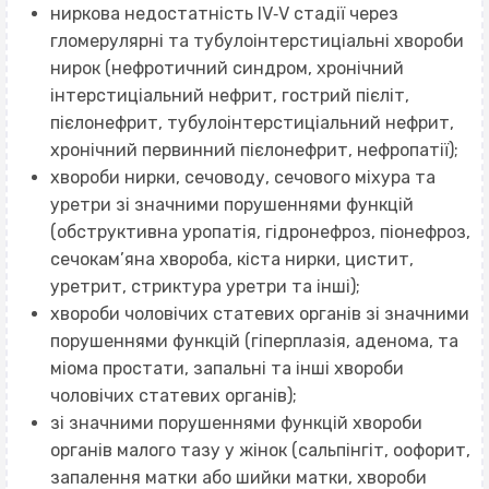
ниркова недостатність IV‐V стадії через
гломерулярні та тубулоінтерстиціальні хвороби
нирок (нефротичний синдром, хронічний
інтерстиціальний нефрит, гострий пієліт,
пієлонефрит, тубулоінтерстиціальний нефрит,
хронічний первинний пієлонефрит, нефропатії);
хвороби нирки, сечоводу, сечового міхура та
уретри зі значними порушеннями функцій
(обструктивна уропатія, гідронефроз, піонефроз,
сечокам’яна хвороба, кіста нирки, цистит,
уретрит, стриктура уретри та інші);
хвороби чоловічих статевих органів зі значними
порушеннями функцій (гіперплазія, аденома, та
міома простати, запальні та інші хвороби
чоловічих статевих органів);
зі значними порушеннями функцій хвороби
органів малого тазу у жінок (сальпінгіт, оофорит,
запалення матки або шийки матки, хвороби