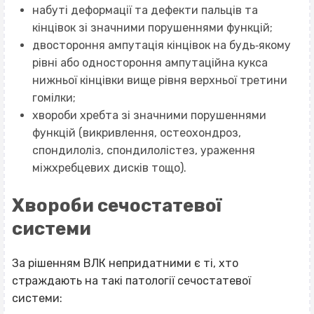
набуті деформації та дефекти пальців та
кінцівок зі значними порушеннями функцій;
двостороння ампутація кінцівок на будь‐якому
рівні або одностороння ампутаційна кукса
нижньої кінцівки вище рівня верхньої третини
гомілки;
хвороби хребта зі значними порушеннями
функцій (викривлення, остеохондроз,
спондилоліз, спондилолістез, ураження
міжхребцевих дисків тощо).
Хвороби сечостатевої
системи
За рішенням ВЛК непридатними є ті, хто
страждають на такі патології сечостатевої
системи: