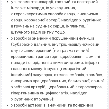
усі форми стенокардії, гострий та повторний
інфаркт міокарда, їх ускладнення,
атеросклеротична хвороба серця, аневризма
серця, коронарної артерії, наслідки хірургічних
втручань на судинах серця, імплантації
штучного водія ритму тощо;
хвороби зі значними порушеннями функцій
(субарахноїдальний, внутрішньошлуночковий,
внутрішньочерепний (не травматичний)
крововилив, транзиторні церебральні ішемічні
напади і споріднені з ними синдроми, інфаркт
головного мозку, інсульт (геморагічний,
ішемічний) закупорка, стеноз, емболія, тромбоз,
аневризма прецеребральних, базилярної, сонної,
хребтової артерій; церебральний атеросклероз,
гіпертензивна енцефалопатія, наслідки
хірургічних втручань);
хвороби артерій зі значними та помірними