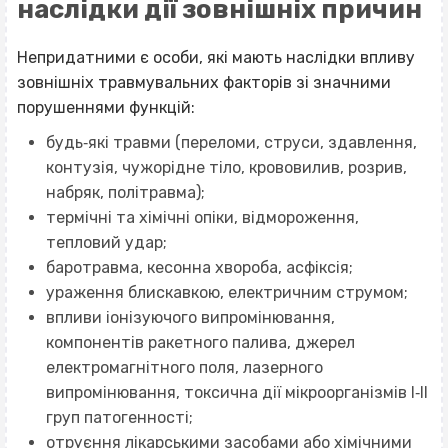
наслідки дії зовнішніх причин
Непридатними є особи, які мають наслідки впливу
зовнішніх травмувальних факторів зі значними
порушеннями функцій:
будь‐які травми (переломи, струси, здавлення,
контузія, чужорідне тіло, крововилив, розрив,
набряк, політравма);
термічні та хімічні опіки, відмороження,
тепловий удар;
баротравма, кесонна хвороба, асфіксія;
ураження блискавкою, електричним струмом;
впливи іонізуючого випромінювання,
компонентів ракетного палива, джерел
електромагнітного поля, лазерного
випромінювання, токсична дії мікроорганізмів I‐II
груп патогенності;
отруєння лікарськими засобами або хімічними