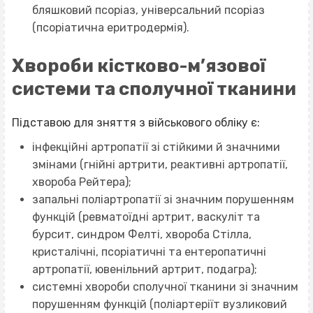
бляшковий псоріаз, універсальний псоріаз
(псоріатична еритродермія).
Хвороби кістково-м’язової
системи та сполучної тканини
Підставою для зняття з військового обліку є:
інфекційні артропатії зі стійкими й значними
змінами (гнійні артрити, реактивні артропатії,
хвороба Рейтера);
запальні поліартропатії зі значним порушенням
функцій (ревматоїдні артрит, васкуліт та
бурсит, синдром Фелті, хвороба Стілла,
кристалічні, псоріатичні та ентеропатичні
артропатії, ювенільний артрит, подагра);
системні хвороби сполучної тканини зі значним
порушенням функцій (поліартеріїт вузликовий