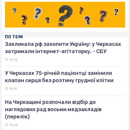
ПО ТЕМІ
Закликала рф захопити Україну: у Черкасах
затримали інтернет-агітаторку, - СБУ
13:02
У Черкасах 75-річній пацієнтці замінили
клапан серця без розтину грудної клітки
12:39
На Черкащині розпочали відбір до
наглядових рад восьми медзакладів
(перелік)
12:20