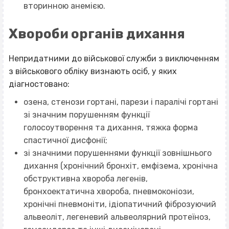
вторинною анемією.
Хвороби органів дихання
Непридатними до військової служби з виключенням
з військового обліку визнають осіб, у яких
діагностовано:
озена, стенози гортані, парези і паралічі гортані
зі значним порушенням функції
голосоутворення та дихання, тяжка форма
спастичної дисфонії;
зі значними порушеннями функції зовнішнього
дихання (хронічний бронхіт, емфізема, хронічна
обструктивна хвороба легенів,
бронхоектатична хвороба, пневмоконіози,
хронічні пневмоніти, ідіопатичний фіброзуючий
альвеоліт, легеневий альвеолярний протеїноз,