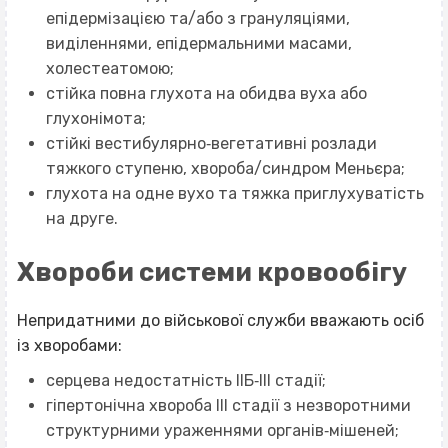
епідермізацією та/або з грануляціями,
виділеннями, епідермальними масами,
холестеатомою;
стійка повна глухота на обидва вуха або
глухонімота;
стійкі вестибулярно‐вегетативні розлади
тяжкого ступеню, хвороба/синдром Меньєра;
глухота на одне вухо та тяжка приглухуватість
на друге.
Хвороби системи кровообігу
Непридатними до військової служби вважають осіб
із хворобами:
серцева недостатність IIБ‐III стадії;
гіпертонічна хвороба III стадії з незворотними
структурними ураженнями органів‐мішеней;