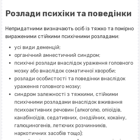
Розлади психіки та поведінки
Непридатними визначають осіб із тяжко та помірно
вираженими стійкими психічними розладами:
усі види деменцій;
органічний амнестичний синдром;
психічні розлади внаслідок ураження головного
мозку або внаслідок соматичної хвороби;
розлади особистості та поведінки внаслідок
ураження головного мозку;
синдром залежності з тяжкими, стійкими
психічними розладами внаслідок вживання
психоактивних речовин (алкоголю, опіоїдів,
канабіноїдів, седативних, снодійних, кокаїну,
галюциногенів, летючих розчинників,
наркотичних засобів тощо);