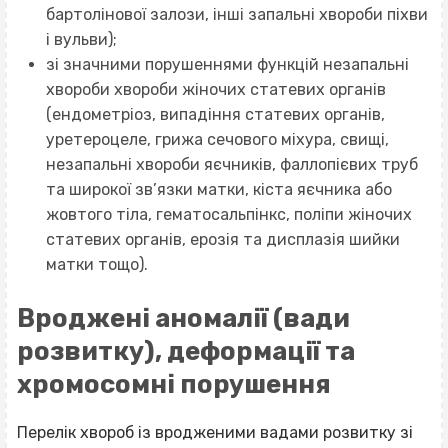
бартолінової залози, інші запальні хвороби піхви
і вульви);
зі значними порушеннями функцій незапальні
хвороби хвороби жіночих статевих органів
(ендометріоз, випадіння статевих органів,
уретероцеле, грижа сечового міхура, свищі,
незапальні хвороби яєчників, фаллопієвих труб
та широкої зв’язки матки, кіста яєчника або
жовтого тіла, гематосальпінкс, поліпи жіночих
статевих органів, ерозія та дисплазія шийки
матки тощо).
Вроджені аномалії (вади
розвитку), деформації та
хромосомні порушення
Перелік хвороб із вродженими вадами розвитку зі