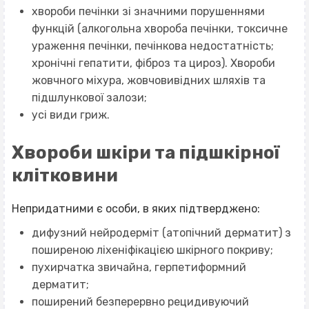
хвороби печінки зі значними порушеннями
функцій (алкогольна хвороба печінки, токсичне
ураження печінки, печінкова недостатність;
хронічні гепатити, фіброз та цироз). Хвороби
жовчного міхура, жовчовивідних шляхів та
підшлункової залози;
усі види гриж.
Хвороби шкіри та підшкірної
клітковини
Непридатними є особи, в яких підтверджено:
дифузний нейродерміт (атопічний дерматит) з
поширеною ліхеніфікацією шкірного покриву;
пухирчатка звичайна, герпетиформний
дерматит;
поширений безперервно рецидивуючий