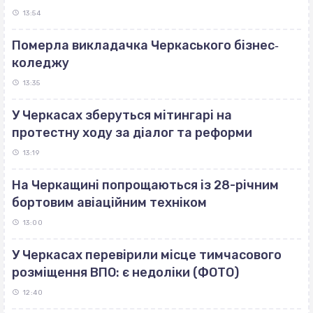
13:54
Померла викладачка Черкаського бізнес‐
коледжу
13:35
У Черкасах зберуться мітингарі на
протестну ходу за діалог та реформи
13:19
На Черкащині попрощаються із 28-річним
бортовим авіаційним техніком
13:00
У Черкасах перевірили місце тимчасового
розміщення ВПО: є недоліки (ФОТО)
12:40