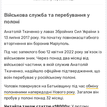
Військова служба та перебування у
полоні
Анатолій Ткаченко у лавах Збройних Сил України з
13 липня 2017 року. На початку повномасштабного
вторгнення він боронив Маріуполь.
Під час запеклого бою 12 квітня 2022 року зв’язок із
Через понад два місяці від
військовим зник.
військової частини, в якій служив Анатолій
Ткаченко
, надійшло офіційне підтвердження, що
воїн
перебуває у російському полоні.
Чоловік повернувся на Батьківщину під час
обміну
полоненими напередодні Нового року
. Загалом він
пробув у полоні понад 32 місяці.
Читайте також статтю «18000»:
У лютому