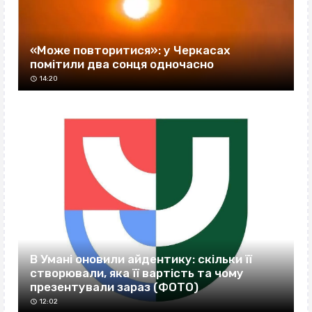
«Може повторитися»: у Черкасах
помітили два сонця одночасно
14:20
В Умані оновили айдентику: скільки її
створювали, яка її вартість та чому
презентували зараз (ФОТО)
12:02