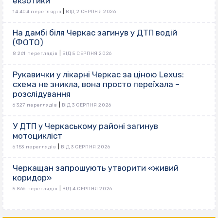
екзотики
|
14 404 переглядів
ВІД 2 СЕРПНЯ 2026
На дамбі біля Черкас загинув у ДТП водій
(ФОТО)
|
8 261 переглядів
ВІД 5 СЕРПНЯ 2026
Рукавички у лікарні Черкас за ціною Lexus:
схема не зникла, вона просто переїхала –
розслідування
|
6 327 переглядів
ВІД 3 СЕРПНЯ 2026
У ДТП у Черкаському районі загинув
мотоцикліст
|
6 153 переглядів
ВІД 3 СЕРПНЯ 2026
Черкащан запрошують утворити «живий
коридор»
|
5 866 переглядів
ВІД 4 СЕРПНЯ 2026