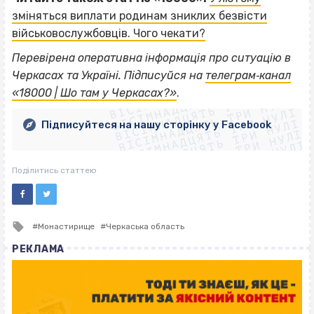
зміняться виплати родинам зниклих безвісти
військовослужбовців. Чого чекати?
Перевірена оперативна інформація про ситуацію в
ВІСІМНАДЦЯТЬ ТРИ НУЛІ
Черкасах та Україні. Підписуйся на
телеграм‐канал
ВІСІМНАДЦЯТЬ ТРИ НУЛІ
ВІСІМНАДЦЯТЬ ТРИ НУЛІ
«18000 | Шо там у Черкасах?»
.
ВІСІМНАДЦЯТЬ ТРИ НУЛІ
ВІСІМНАДЦЯТЬ ТРИ НУЛІ
ВІСІМНАДЦЯТЬ ТРИ НУЛІ
Підписуйтеся на нашу сторінку у Facebook
ВІСІМНАДЦЯТЬ ТРИ НУЛІ
ВІСІМНАДЦЯТЬ ТРИ НУЛІ
Поділитись статтею
Tagged
Монастирище
Черкаська область
with
РЕКЛАМА