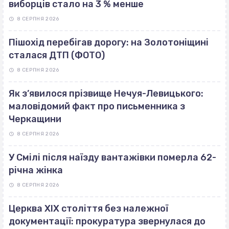
виборців стало на 3 % менше
8 СЕРПНЯ 2026
Пішохід перебігав дорогу: на Золотоніщині
сталася ДТП (ФОТО)
8 СЕРПНЯ 2026
Як з’явилося прізвище Нечуя-Левицького:
маловідомий факт про письменника з
Черкащини
8 СЕРПНЯ 2026
У Смілі після наїзду вантажівки померла 62-
річна жінка
8 СЕРПНЯ 2026
Церква ХІХ століття без належної
документації: прокуратура звернулася до