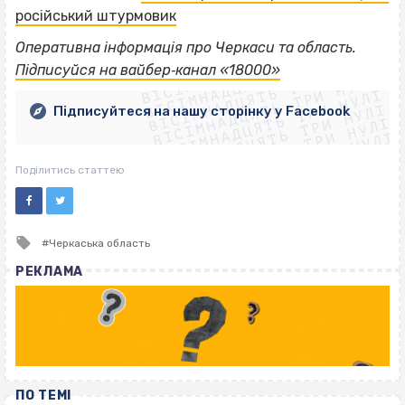
російський штурмовик
ВІСІМНАДЦЯТЬ ТРИ НУЛІ
Оперативна інформація про Черкаси та область.
ВІСІМНАДЦЯТЬ ТРИ НУЛІ
ВІСІМНАДЦЯТЬ ТРИ НУЛІ
Підписуйся на вайбер‐канал «18000»
ВІСІМНАДЦЯТЬ ТРИ НУЛІ
ВІСІМНАДЦЯТЬ ТРИ НУЛІ
ВІСІМНАДЦЯТЬ ТРИ НУЛІ
Підписуйтеся на нашу сторінку у Facebook
ВІСІМНАДЦЯТЬ ТРИ НУЛІ
ВІСІМНАДЦЯТЬ ТРИ НУЛІ
Поділитись статтею
Tagged
Черкаська область
with
РЕКЛАМА
ПО ТЕМІ