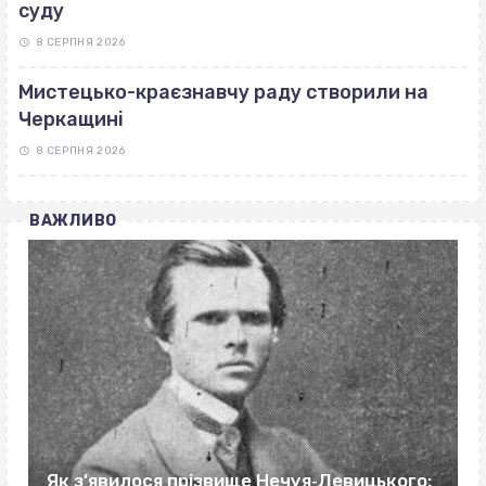
суду
8 СЕРПНЯ 2026
Мистецько-краєзнавчу раду створили на
Черкащині
8 СЕРПНЯ 2026
ВАЖЛИВО
Як з’явилося прізвище Нечуя‐Левицького: