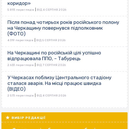
коридор»
|
5 893 переглядів
ВІД 4 СЕРПНЯ 2026
Після понад чотирьох років російського полону
на Черкащину повернувся підполковник
(ФОТО)
|
4 319 переглядів
ВІД 5 СЕРПНЯ 2026
На Черкащині по російській цілі успішно
відпрацювала ППО, – Табурець
|
2 633 переглядів
ВІД 7 СЕРПНЯ 2026
У Черкасах поблизу Центрального стадіону
сталася аварія. На місці працює швидка
(ВІДЕО)
|
2 573 переглядів
ВІД 4 СЕРПНЯ 2026
ВИБІР РЕДАКЦІЇ