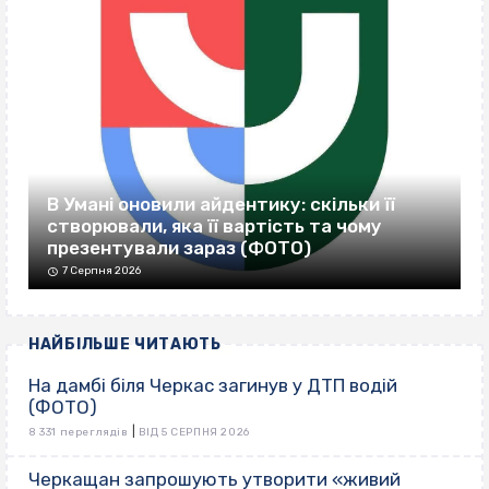
В Умані оновили айдентику: скільки її
створювали, яка її вартість та чому
презентували зараз (ФОТО)
7 Серпня 2026
НАЙБІЛЬШЕ ЧИТАЮТЬ
На дамбі біля Черкас загинув у ДТП водій
(ФОТО)
|
8 331 переглядів
ВІД 5 СЕРПНЯ 2026
Черкащан запрошують утворити «живий