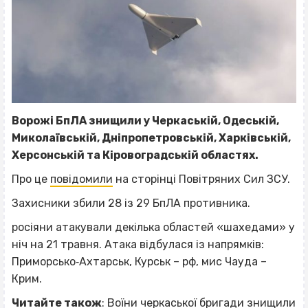
Ворожі БпЛА знищили у Черкаській, Одеській,
Миколаївській, Дніпропетровській, Харківській,
Херсонській та Кіровоградській областях.
Про це
повідомили
на сторінці Повітряних Сил ЗСУ.
Захисники збили 28 із 29 БпЛА противника.
росіяни атакували декілька областей «шахедами» у
ніч на 21 травня. Атака відбулася із напрямків:
Приморсько‐Ахтарськ, Курськ – рф, мис Чауда –
Крим.
Читайте також
:
Воїни черкаської бригади знищили